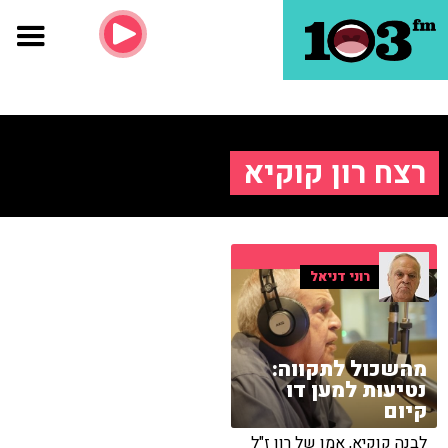
רצח רון קוקיא
רוני דניאל
מהשכול לתקווה:
נטיעות למען דו
קיום
לבנה קוקיא, אמו של רון ז"ל