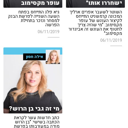
ישחררו אותו"
עופר מקסימוב
השוטר לשעבר אפרים ארליך
גיא פלג התייחס בפתח
המכונה קרמשניט התייחס
השעה השנייה לפרשת הבנק
לקיצור העונש של עופר
למסחר ונזכר בתחילת
מקסימוב: "מי שהיה צריך
הפרשה
לחטוף את העונש זה אביגדור
06/11/2019
מקסימוב"
06/11/2019
אילה חסון
מי זה גבי בן הרוש?
כתב חדשות עשר לקראת
הכתבה בשישי: "בן הרוש
מודה במעורבותו בפרשת