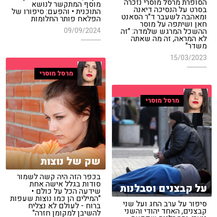
הסופרת מרסל מוסרי נזכרה
מוסף המתקשר לנושא
בסרט על הנסיכה דיאנה
התוכנית • והפעם: סיפורו של
ומאהבה לשעבר ד"ר הסאנט
הפלאח פותר החלומות
חאן ושיתפה על מוסר
09/09/2024
ההשכל המרגש שלמדה: "זה
לא המראה, זה מה שאתה
משדר"
15/03/2023
מרסל מוסרי
מרסל מוסרי
שק של נוצות
בכפר הזה היה קשה לשמור
סודות בגלל אישה אחת
על קבצנים וסבלנות
שידעה הכל על כולם •
"המילים הן כמו נוצות שעפות
סיפור על ערב החג ועל שני
ברוח - לעולם לא נצליח
קבצנים, האחד יהודי והשני
להשיבן למקומן חזרה"