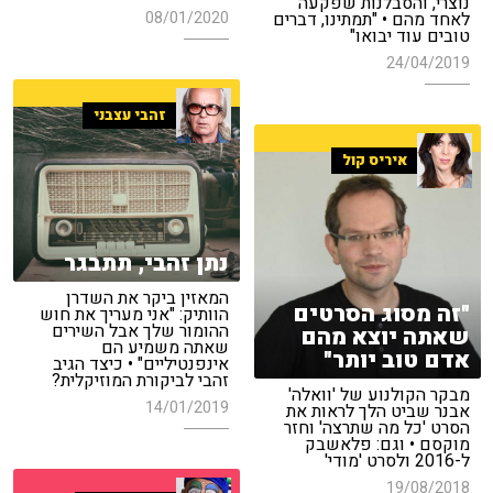
נוצרי, והסבלנות שפקעה
08/01/2020
לאחד מהם • "תמתינו, דברים
טובים עוד יבואו"
24/04/2019
זהבי עצבני
איריס קול
נתן זהבי, תתבגר
המאזין ביקר את השדרן
"זה מסוג הסרטים
הוותיק: "אני מעריך את חוש
ההומור שלך אבל השירים
שאתה יוצא מהם
שאתה משמיע הם
אדם טוב יותר"
אינפנטיליים" • כיצד הגיב
זהבי לביקורת המוזיקלית?
מבקר הקולנוע של 'וואלה'
14/01/2019
אבנר שביט הלך לראות את
הסרט 'כל מה שתרצה' וחזר
מוקסם • וגם: פלאשבק
ל-2016 ולסרט 'מודי'
19/08/2018