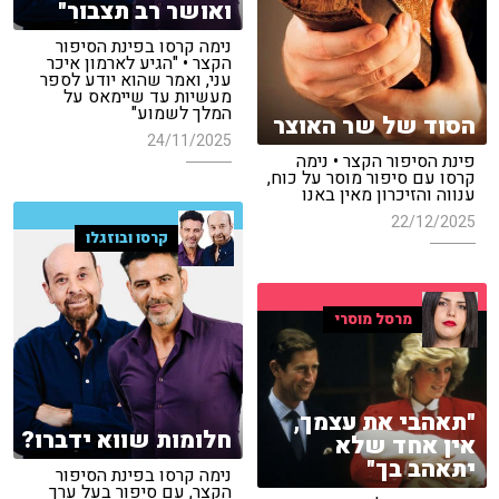
ואושר רב תצבור"
נימה קרסו בפינת הסיפור
הקצר • "הגיע לארמון איכר
עני, ואמר שהוא יודע לספר
מעשיות עד שיימאס על
המלך לשמוע"
הסוד של שר האוצר
24/11/2025
פינת הסיפור הקצר • נימה
קרסו עם סיפור מוסר על כוח,
ענווה והזיכרון מאין באנו
22/12/2025
קרסו ובוזגלו
מרסל מוסרי
"תאהבי את עצמך,
חלומות שווא ידברו?
אין אחד שלא
יתאהב בך"
נימה קרסו בפינת הסיפור
הקצר, עם סיפור בעל ערך