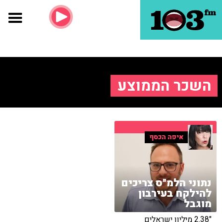
השכר הממוצע
איפה הכסף
נתוני הלמ"ס צריכים
להילקח בעירבון
מוגבל
"2.38 מיליון ישראלים