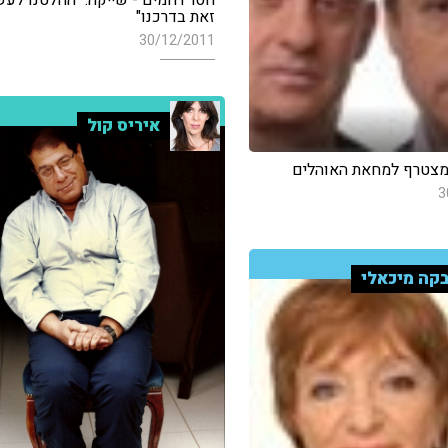
חסר רחמים - שייקה: "החלטנו לעש
זאת בדרכנו"
30/12/2011
איריס קול
 מצטרף למחאת האוהלים
3
קה מיכאלי