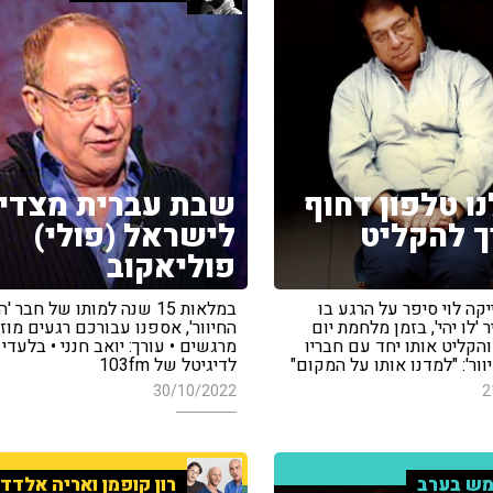
נו טלפון דחוף
שבת עברית מצדי
יך להקליט
לישראל (פולי)
פוליאקוב
ה לוי סיפר על הרגע בו
במלאות 15 שנה למותו של חבר
'לו יהי', בזמן מלחמת יום
החיוור', אספנו עבורכם רגעים מוזי
והקליט אותו יחד עם חבריו
מרגשים • עורך: יואב חנני • בלעדי
ור': "למדנו אותו על המקום"
לדיגיטל של 103fm
30/10/2022
2
ש בערב
רון קופמן ואריה אלדד