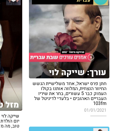
עברית
עורך: שייקה לוי
חתן פרס ישראל, אחד משלישיית הגשש
החיוור הנצחית, המלווה אותנו בקולו
העמוק כבר 5 עשורים, בחר את שיריו
העבריים האהובים • בלעדי לדיגיטל של
מזל ט
103fm
01/01/2021
שייקה לוי 
טוב, מה מ