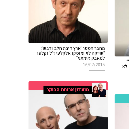
מחבר הספר 'ארץ דיבת חלב ודבש':
"שייקה לוי ומוסקו אלקלעי ז"ל נקלעו
למאבק אימתני"
:
16/07/2015
 לא
מועדון ארוחת הבוקר