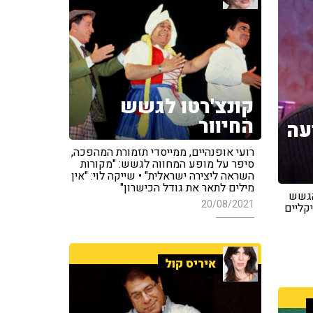
קונצ'רטו לגשש
החיוור
עה
רועי אופנהיים, ממייסדי תזמורת המהפכה,
סיפר על מופע המחווה לגשש: "מקורות
השראה ליצירה ישראלית" • שייקה לוי: "אין
מילים לתאר את גודל הכישרון"
 'הגשש
20/08/2021
קליים
איריס קול