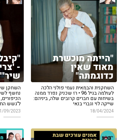
"הייתה מוכשרת
"קיבל
מאוד שאין
- 'צר
כדוגמתה"
שיר'"
השחקנית והבמאית נעמי פולני הלכה
השחקן שייק
לעולמה בגיל 96 • רז שכניק נפרד ממנה
נחשף לשיר 
בשיחות עם חברים קרובים שלה, ביניהם:
הכיפורים, 
שייקה לוי וגברי בנאי
ל'גשש החיו
1/09/2023
18/04/2024
אמנים עורכים שבת
חמ