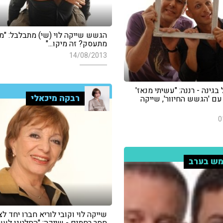
הגשש שייקה לוי (שי) מתבלבל: "מי
מתעסק? זה מיקו..."
14/08/2013
גינה - רננה: "עשיתי מנאז'
רבקה מיכאלי
ם 'הגשש החיוור', שייקה
0
ש בערב
שייקה לוי וקובי לוריא חברו יחד ל