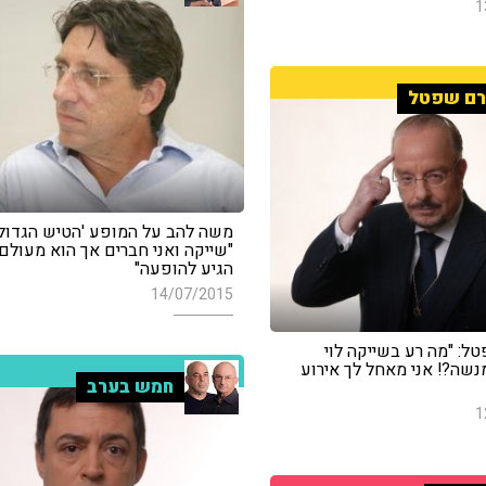
1
רם שפטל
משה להב על המופע 'הטיש הגדול'
"שייקה ואני חברים אך הוא מעולם
הגיע להופעה"
14/07/2015
ל: "מה רע בשייקה לוי
נשה?! אני מאחל לך אירוע
חמש בערב
1