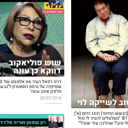
שוש פוליאקוב
דווקא כן עונה
דרור רפאל העיר את אלמנתו של פו
שסיפרה על גרסת התאטרון ל'גבעת
חלפון אינה עונה'
28/03/2018
וב לשייקה לוי
(הגשש החיוור) חוגג היום (א')
יום הולדת 81: "מצלצלים להגיד לי מזל
רון קופמן ואריה אלדד
זל טוב? שהלכה עוד שנה?"