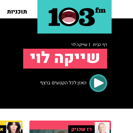
תוכניות
דף הבית
| שייקה לוי
שייקה לוי
האזן לכל הקטעים ברצף
רז שכניק
אי