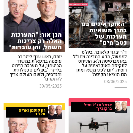
"האוקראינים בנו
בתוך משאיות
מגן אור: "המערכות
מערכות של
האלה רק צריכות
כטב"מים"
חשמל, והן עובדות"
ד"ר יבגני קלאובר, ביה"ס
לממשל, מדע המדינה ויחב"ל
יותם, ראש ענף לייזר רב
באוניברסיטת ת"א, התייחס
עוצמה במפא"ת במשרד
לתקיפה האוקראינית על
הביטחון, על מערכת היירוט
רוסיה: "יום לפני משא ומתן
בלייזר: "בשלים טכנולוגית
הם הוציאו תקיפה"
והנדסית, ולשם העולם צריך
להתקדם"
03/06/2025
30/05/2025
אראל סג"ל ואיל
ברקוביץ'
רון קופמן ואריה
אלדד