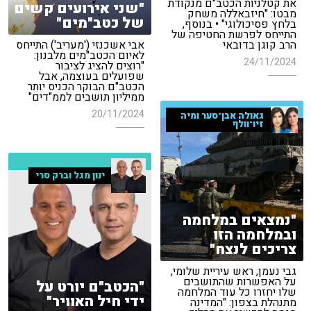
את קטלניות הכטב"ם מנקודת
"שני אירועים קשים
מבטו: "חיזבאללה משחק
של כטב"מים"
בלחץ פסיכולוגי" • בנוסף,
התייחס לפרשת החטיפה של
הרב קוגן בדובאי
אבי אשכנזי ('מעריב') התייחס
לאיום הכטב"מים מלבנון:
24/11/2024
"רוצים להציג לציבור
שפועלים בעוצמה, אבל
הכטב"ם הבוקר הכניס יותר
ממיליון תושבים לממ"דים"
20/11/2024
גאולה אבן־סער ומיה
זיו־וולף
ינון מגל וברק סרי
"נמצאים במלחמה
ובמלחמה הזו
צריכים לנצח"
גבי נעמן, ראש עיריית שלומי,
על האפשרות שהתושבים
"הכטב"ם יורט על
שלו יחזרו כל עוד המלחמה
ידי חיל האוויר"
מתנהלת בצפון: "המדינה