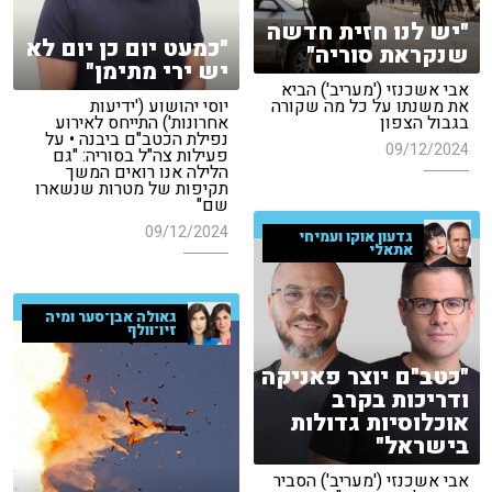
"יש לנו חזית חדשה
"כמעט יום כן יום לא
שנקראת סוריה"
יש ירי מתימן"
אבי אשכנזי ('מעריב') הביא
את משנתו על כל מה שקורה
יוסי יהושוע ('ידיעות
בגבול הצפון
אחרונות') התייחס לאירוע
נפילת הכטב"ם ביבנה • על
09/12/2024
פעילות צה"ל בסוריה: "גם
הלילה אנו רואים המשך
תקיפות של מטרות שנשארו
שם"
09/12/2024
גדעון אוקו ועמיחי
אתאלי
גאולה אבן־סער ומיה
זיו־וולף
"כטב"ם יוצר פאניקה
ודריכות בקרב
אוכלוסיות גדולות
בישראל"
אבי אשכנזי ('מעריב') הסביר