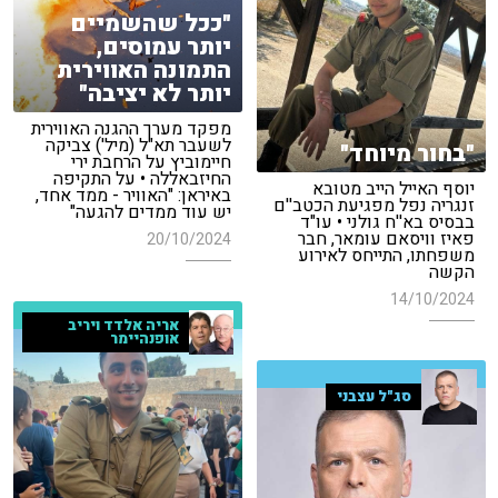
"ככל שהשמיים
יותר עמוסים,
התמונה האווירית
יותר לא יציבה"
מפקד מערך ההגנה האווירית
לשעבר תא"ל (מיל') צביקה
"בחור מיוחד"
חיימוביץ על הרחבת ירי
החיזבאללה • על התקיפה
יוסף האייל הייב מטובא
באיראן: "האוויר - ממד אחד,
זנגריה נפל מפגיעת הכטב''ם
יש עוד ממדים להגעה"
בבסיס בא''ח גולני • עו"ד
פאיז וויסאם עומאר, חבר
20/10/2024
משפחתו, התייחס לאירוע
הקשה
14/10/2024
אריה אלדד ויריב
אופנהיימר
סג"ל עצבני