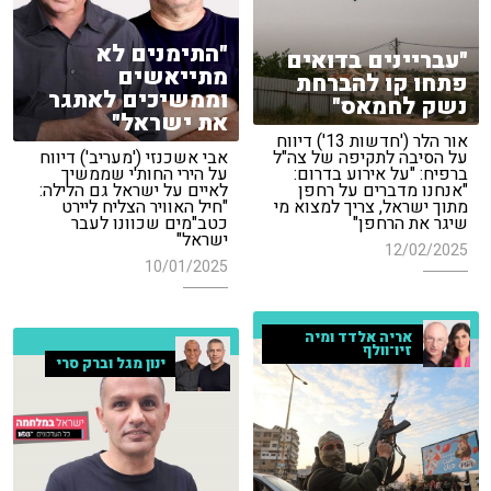
"התימנים לא
"עבריינים בדואים
מתייאשים
פתחו קו להברחת
וממשיכים לאתגר
נשק לחמאס"
את ישראל"
אור הלר ('חדשות 13') דיווח
על הסיבה לתקיפה של צה"ל
אבי אשכנזי ('מעריב') דיווח
ברפיח: "על אירוע בדרום:
על הירי החות'י שממשיך
"אנחנו מדברים על רחפן
לאיים על ישראל גם הלילה:
מתוך ישראל, צריך למצוא מי
"חיל האוויר הצליח ליירט
שיגר את הרחפן"
כטב"מים שכוונו לעבר
ישראל"
12/02/2025
10/01/2025
אריה אלדד ומיה
זיו־וולף
ינון מגל וברק סרי