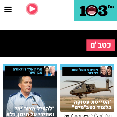
כטב"ם
אריה אלדד וגאולה
ניסים משעל וענת
אבן־סער
דוידוב
"הטייסת עסוקה
בלצוד כטב"מים"
"להטיל מצור ימי
ואווירי על תימן, ולא
רס"ן (מיל') י', טייס מסק"ר של