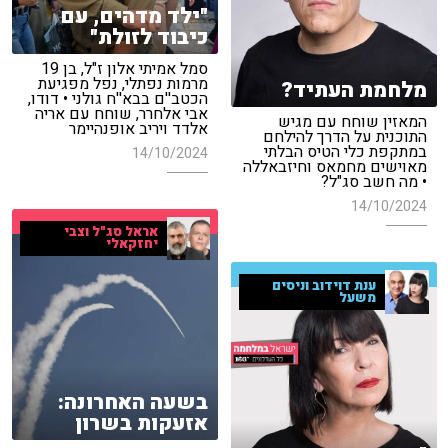
"ילד מדהים, עם
כיבוד לזולת"
סמל אמיתי אלון ז"ל, בן 19
מרמות נפתלי, נפל מפגיעת
מלחמת העתיד?
הכטב''ם בבא''ח גולני • דודו,
אבי אלחרר, שוחח עם אריה
המאזין שוחח עם מגיש
אלדד ויריב אופנהיימר
התוכנית על הדרך להילחם
במתקפת כלי הטיס הבלתי
14/10/2024
מאוישים מחמאס וחיזבאללה
• מה חשב סג"ל?
14/10/2024
אראל סג"ל וצבי
יחזקאלי
ענת דוידוב וניסים
משעל
בשעה האחרונה:
אזעקות בשרון