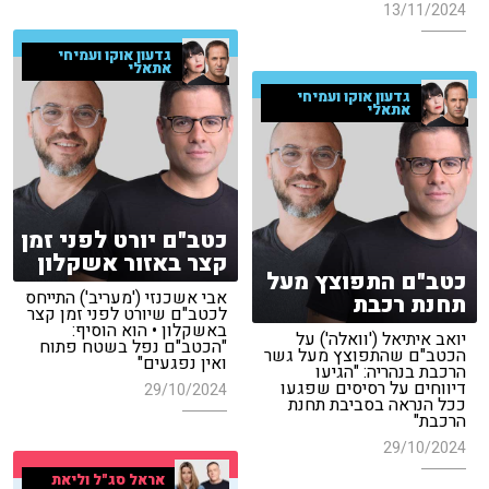
13/11/2024
גדעון אוקו ועמיחי
אתאלי
גדעון אוקו ועמיחי
אתאלי
כטב"ם יורט לפני זמן
קצר באזור אשקלון
כטב"ם התפוצץ מעל
אבי אשכנזי ('מעריב') התייחס
תחנת רכבת
לכטב"ם שיורט לפני זמן קצר
באשקלון • הוא הוסיף:
יואב איתיאל ('וואלה') על
"הכטב"ם נפל בשטח פתוח
הכטב"ם שהתפוצץ מעל גשר
ואין נפגעים"
הרכבת בנהריה: "הגיעו
דיווחים על רסיסים שפגעו
29/10/2024
ככל הנראה בסביבת תחנת
הרכבת"
29/10/2024
אראל סג"ל וליאת