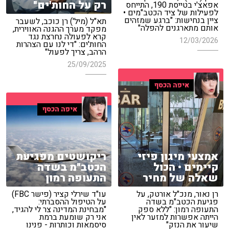
רק על החות'ים"
אפאצ'י בטייסת 190, התייחס
לפעילות של ציד הכטב"מים •
ציין בנחישות: "ברגע שמזהים
תא"ל (מיל') רן כוכב, לשעבר
אותם מתארגנים להפלה"
מפקד מערך ההגנה האווירית,
קרא לפעולה נחרצת נגד
12/03/2026
החות'ים: "די לנו עם הצהרות
הרהב, צריך לפעול"
25/09/2025
איפה הכסף
איפה הכסף
ריקושטים מפגיעת
אמצעי מיגון פיזי
הכטב"מ בשדה
קיימים • הכול
התעופה רמון
שאלה של מחיר
עו"ד שירלי קציר (פישר FBC)
רן נאור, מנכ"ל אורטק, על
על הטיפול ההסברתי:
פגיעת הכטב"מ בשדה
"מבחינת המדינה צר לי להגיד,
התעופה רמון: "ללא ספק
אני רק שומעת ברמת
הייתה אפשרות למזער לאין
סיסמאות וכותרות - פנינו
שיעור את הנזק"