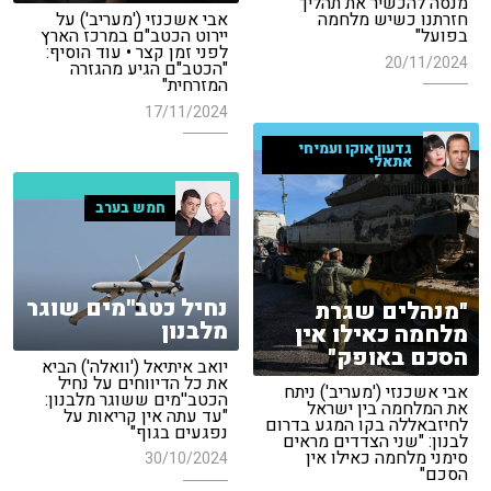
מנסה להכשיר את תהליך
חזרתנו כשיש מלחמה
אבי אשכנזי ('מעריב') על
בפועל"
יירוט הכטב"ם במרכז הארץ
לפני זמן קצר • עוד הוסיף:
20/11/2024
"הכטב"ם הגיע מהגזרה
המזרחית"
17/11/2024
גדעון אוקו ועמיחי
אתאלי
חמש בערב
נחיל כטב''מים שוגר
"מנהלים שגרת
מלבנון
מלחמה כאילו אין
הסכם באופק"
יואב איתיאל ('וואלה') הביא
את כל הדיווחים על נחיל
אבי אשכנזי ('מעריב') ניתח
הכטב''מים ששוגר מלבנון:
את המלחמה בין ישראל
"עד עתה אין קריאות על
לחיזבאללה בקו המגע בדרום
נפגעים בגוף"
לבנון: "שני הצדדים מראים
סימני מלחמה כאילו אין
30/10/2024
הסכם"