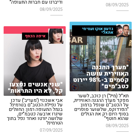
ודיברנו עם חברות התעופה"
08/09/2025
08/09/2025
גדעון אוקו ועמיחי
אתאלי
איפה הכסף
"מערך ההגנה
האווירית עושה
קסמים ב-98% יירוט
"שני אנשים נפצעו
כטב"מים"
קל, לא היו התראות"
תא''ל (מיל') רן כוכב, לשער
מפקד מערך ההגנה האווירית,
אבי אשכנזי ('מעריב') עדכן
על הכטב''ם שנפל ברמון:
על נפילת הכטב"ם בטרמינל
"הפרדוקס, שלשוער סופרים
בנמל התעופה רמון: החות'ים
בסוף היום רק את הגולים
שיגרו ארבעה כטבמ"ים,
שהוא חוטף"
שלושה יורטו ואחד נפל בתוך
הטרמינל
08/09/2025
07/09/2025