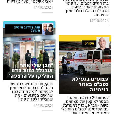
• אבי אשכנזי ('מעריב') דיווח
בית חולים רמב"ם, על פינוי
הפצועים לאחר פגיעת
14/10/2024
הכטב"ם בבא"ח גולני סמוך
לבנימינה
14/10/2024
ענת דוידוב וניסים
משעל
ספורט
"הבן שלי אמר
שבגלל כמות הדם
החליקו על הרצפה"
פצועים בנפילת
כטב"ם באזור
שוקי, שבנו נפצע בפגיעת
הכטב"ם בבסיס צבאי סמוך
בנימינה
לבנימינה: "ראה מחזה כמו
שרואים בפיגועים - מה
לפחות 20 פצועים ומהם
שהצליחו לפנות פינו"
מספר לא קטן של פצועים
קשה • אבי אשכנזי ('מעריב')
14/10/2024
עם הפרטים: "כטב"ם הוא כלי
מאוד איטי ומאוד קשה