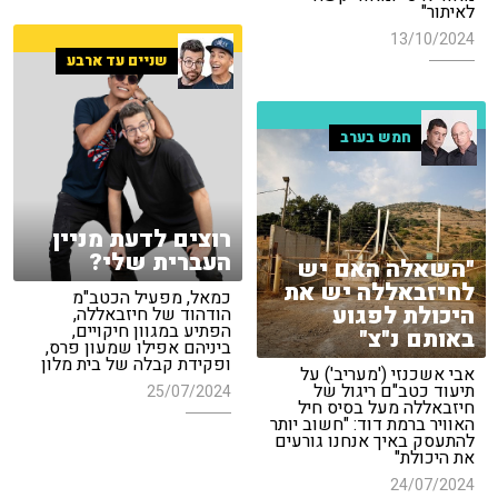
לאיתור"
13/10/2024
שניים עד ארבע
חמש בערב
רוצים לדעת מניין
העברית שלי?
"השאלה האם יש
לחיזבאללה יש את
כמאל, מפעיל הכטב"מ
היכולת לפגוע
הודהוד של חיזבאללה,
הפתיע במגוון חיקויים,
באותם נ"צ"
ביניהם אפילו שמעון פרס,
ופקידת קבלה של בית מלון
אבי אשכנזי ('מעריב') על
תיעוד כטב"ם ריגול של
25/07/2024
חיזבאללה מעל בסיס חיל
האוויר ברמת דוד: "חשוב יותר
להתעסק באיך אנחנו גורעים
את היכולת"
24/07/2024