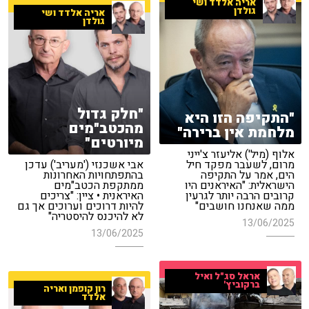
אריה אלדד ושי
גולדן
אריה אלדד ושי
גולדן
"חלק גדול
"התקיפה הזו היא
מהכטב"מים
מלחמת אין ברירה"
מיורטים"
אלוף (מיל') אליעזר צ'ייני
מרום, לשעבר מפקד חיל
אבי אשכנזי ('מעריב') עדכן
הים, אמר על התקיפה
בהתפתחויות האחרונות
הישראלית: "האיראנים היו
ממתקפת הכטב"מים
קרובים הרבה יותר לגרעין
האיראנית • ציין: "צריכים
ממה שאנחנו חושבים"
להיות דרוכים וערוכים אך גם
לא להיכנס להיסטריה"
13/06/2025
13/06/2025
אראל סג"ל ואיל
ברקוביץ'
רון קופמן ואריה
אלדד