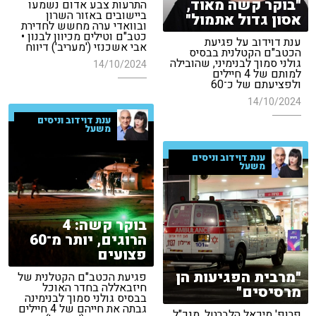
"בוקר קשה מאוד,
התרעות צבע אדום נשמעו
ביישובים באזור השרון
אסון גדול אתמול"
ובוואדי ערה מחשש לחדירת
כטב"ם וטילים מכיוון לבנון •
ענת דוידוב על פגיעת
אבי אשכנזי ('מעריב') דיווח
הכטב"ם הקטלנית בבסיס
גולני סמוך לבנימיני, שהובילה
14/10/2024
למותם של 4 חיילים
ולפציעתם של כ־60
14/10/2024
ענת דוידוב וניסים
משעל
ענת דוידוב וניסים
משעל
בוקר קשה: 4
הרוגים, יותר מ־60
פצועים
"מרבית הפגיעות הן
פגיעת הכטב"ם הקטלנית של
חיזבאללה בחדר האוכל
מרסיסים"
בבסיס גולני סמוך לבנימינה
גבתה את חייהם של 4 חיילים
פרופ' מיכאל הלברטל, מנכ"ל