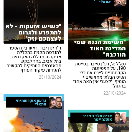
אתאלי
"כשיש אזעקות - לא
להתפרע ולגרום
לעצמכם נזק"
"משימת הגנת שמי
המדינה מאוד
ד"ר ינון יבור, ראש בית הספר
להנדסה מכנית במכללת
מורכבת"
אפקה ובמכללה האקדמית
בתל אביב, בחר לבקש
סא"ל א', רע"ן סייבר בטייסת
מהאזרחים הוותיקים להקשיב
190, על הניסיונות
להנחיות פיקוד העורף
הקדחתניים ליירט את כלי
הטיס הבלתי מאוישים •
25/10/2024
הוסיף: "לצערי אין מאה אחוז
בהגנה"
22/10/2024
גדעון אוקו ועמיחי
אתאלי
אריה אלדד ויריב
אופנהיימר