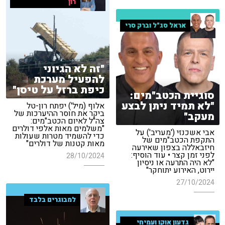
רון
אראל סג"ל וברק סרי
"זה לא הגיוני
להפעיל מערכת
כיפת ברזל על טיסן"
סוגיית הכטב"מים:
"לא תמיד ניתן לבצע
אלוף (מיל') יפתח רון-טל
ביקר את חוסר ההיערכות של
מעקב"
צה"ל לאיום הכטב"מים:
"משלמים מאות אלפי דולרים
אבי אשכנזי ('מעריב') על
כדי להשמיד מטרות שעולות
התקפת הכטב"מים של
מאות קטנות של דולרים"
חיזבאללה בצפון שאירעה
לפני זמן קצר • עוד הוסיף:
28/10/2024
"לא היה התרעה או ניסיון
יירוט, האירוע יתוחקר"
27/10/2024
למבוגרים בלבד
גדעון אוקו ועמיחי