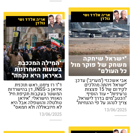
אריה אלדד ושי
גולדן
אריה אלדד ושי
גולדן
"ישראל שיחקה
"המילה המככבת
משחק של פוקר מול
בשעות האחרונות
כל העולם"
באיראן היא נקמה"
אבי אשכנזי ('מעריב') עדכן:
"ישראל זיהתה מהלכים
ד"ר רז צימט, ראש תוכנית
לקידום של 15 פצצות
איראן ב-INSS, דן בהישרדות
גרעיניות" • עוד הוסיף:
המשטר בעקבות תקיפת חיל
"הכטב"מים בדרך לישראל,
האוויר הישראלי: "איראן
צריך לנהוג על פי ההנחיות"
טולטלה והושפלה אבל היא
לא חיזבאללה ולא חמאס"
13/06/2025
13/06/2025