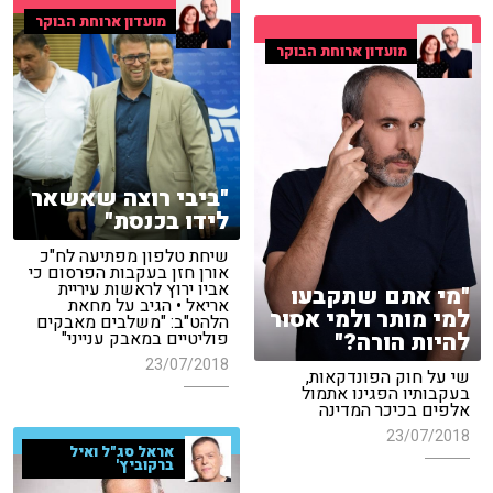
מועדון ארוחת הבוקר
מועדון ארוחת הבוקר
"ביבי רוצה שאשאר
לידו בכנסת"
שיחת טלפון מפתיעה לח"כ
אורן חזן בעקבות הפרסום כי
אביו ירוץ לראשות עיריית
"מי אתם שתקבעו
אריאל • הגיב על מחאת
למי מותר ולמי אסור
הלהט"ב: "משלבים מאבקים
להיות הורה?"
פוליטיים במאבק ענייני"
23/07/2018
שי על חוק הפונדקאות,
בעקבותיו הפגינו אתמול
אלפים בכיכר המדינה
23/07/2018
אראל סג"ל ואיל
ברקוביץ'