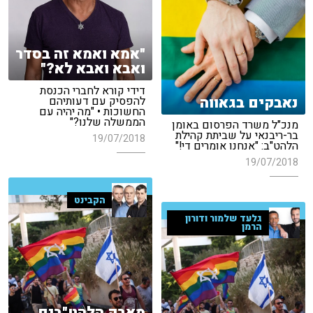
"אמא ואמא זה בסדר
ואבא ואבא לא?"
דידי קורא לחברי הכנסת
נאבקים בגאווה
להפסיק עם דעותיהם
החשוכות • "מה יהיה עם
הממשלה שלנו?"
מנכ"ל משרד הפרסום באומן
בר-ריבנאי על שביתת קהילת
19/07/2018
הלהט"ב: "אנחנו אומרים די!"
19/07/2018
הקבינט
גלעד שלמור ודורון
הרמן
מאבק הלהט"בים