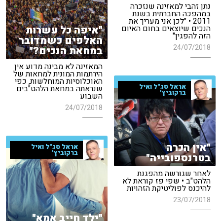
נתן זהבי למאזינה שנזכרה
במהפכה החברתית בשנת
2011 • "לכן אני מעריך את
"איפה כל עשרות
הנכים שיוצאים בחום האיום
הזה להפגין"
האלפים כשמדובר
24/07/2018
במחאת הנכים?"
המאזינה לא מבינה מדוע אין
הירתמות המונית למחאות של
האוכלוסיות המוחלשות, כפי
אראל סג"ל ואיל
שנראתה במחאת הלהט"בים
ברקוביץ'
השבוע
24/07/2018
"אין הכרה
אראל סג"ל ואיל
ברקוביץ'
בטרנספובייה"
לאחר שגורשה מהפגנת
הלהט"ב • שפי פז קוראת לא
להיכנס לפוליטיקת הזהויות
23/07/2018
"ילד חייב אמא"