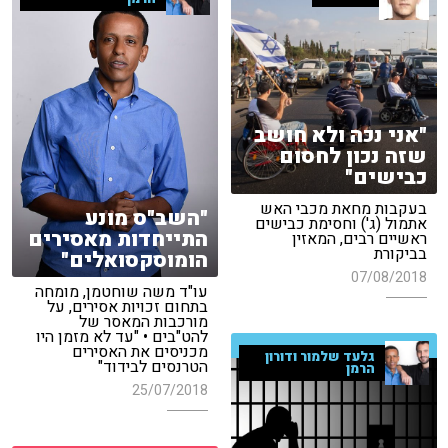
"אני נכה ולא חושב
שזה נכון לחסום
כבישים"
בעקבות מחאת מכבי האש
"השב"ס מונע
אתמול (ג') וחסימת כבישים
התייחדות מאסירים
ראשיים רבים, המאזין
בביקורת
הומוסקסואלים"
07/08/2018
עו"ד משה שוחטמן, מומחה
בתחום זכויות אסירים, על
מורכבות המאסר של
להט"בים • "עד לא מזמן היו
מכניסים את האסירים
גלעד שלמור ודורון
הטרנסים לבידוד"
הרמן
25/07/2018