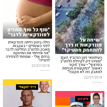
"סוף כל סוף נותנים
לפונדקאיות לדבר"
"שיחה על
הילה ביטון הייתה פונדקאית
פונדקאות זו דרך
לפני כשנתיים • בעקבות
להתחמק מהעיקר"
מאבק הלהט"ב החליטה לדבר:
"אני אירחתי את התינוקת
ברחם שלי - שמחתי להחזירה
העיתונאי ניצן הורוביץ זועם:
להוריה"
"נתניהו ירק לקהילת הלהט"ב
בפרצוף" • עורך 'מקור
22/07/2018
ראשון': "התקשורת מגויסת
למאבק וזה לא מקובל"
22/07/2018
דידי לוקאלי
סיון כהן