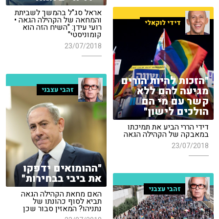
אראל סג"ל בהמשך לשביתת
והמחאה של הקהילה הגאה •
דידי לוקאלי
רועי עידן: "השיח הזה הוא
קומוניסטי"
23/07/2018
"הזכות להיות הורים
מגיעה להם ללא
זהבי עצבני
קשר עם מי הם
הולכים לישון"
דידי הררי הביע את תמיכתו
במאבקה של הקהילה הגאה
23/07/2018
"ההומואים ידפקו
את ביבי בבחירות"
זהבי עצבני
האם מחאת הקהילה הגאה
תביא לסוף כהונתו של
נתניהו? המאזין סבור שכן