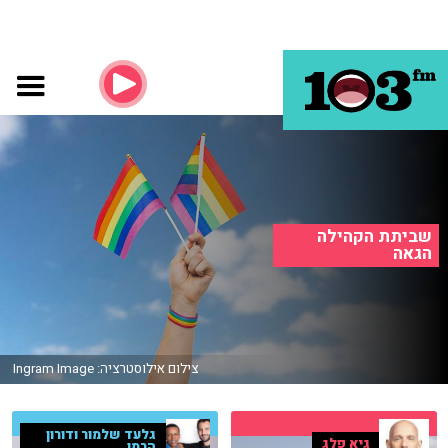
שביתת הקהילה
הגאה
צילום אילוסטרציה: Ingram Image
גלעד שלמור ודורון
גיא פלג
הרמן