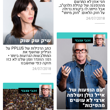
חגי אוזן לא התרשם
מההפגנה של קהילת הלהט"ב,
אבל הייתה לו ביקורת גדולה
על חוק הלאום: "חוק מיותר"
24/07/2018
שיק שק שוק
זהבי עצבני
כתב הרכילות של PPLUS על
הגיליון שחשף את
המתלבשות הגרועות ביותר •
רמז: הוונדר וומן שלנו לא כזו
חזקה כפי שחשבנו
24/07/2018
"עם הופעות של
זהבי עצבני
אייל גולן ושלמה
ארצי לא עושים
מהפיכות"