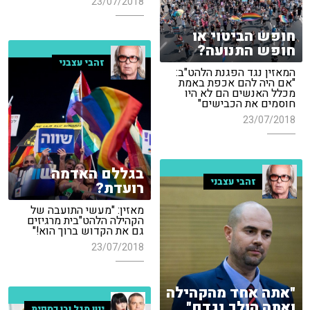
23/07/2018
חופש הביטוי או
חופש התנועה?
זהבי עצבני
המאזין נגד הפגנת הלהט"ב:
"אם היה להם אכפת באמת
מכלל האנשים הם לא היו
חוסמים את הכבישים"
23/07/2018
בגללם האדמה
זהבי עצבני
רועדת?
מאזין: "מעשי התועבה של
הקהילה הלהט"בית מרגיזים
גם את הקדוש ברוך הוא!"
23/07/2018
"אתה אחד מהקהילה
ואתה הולך נגדם"
ינון מגל ובן כספית