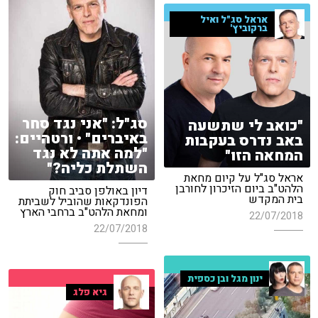
אראל סג"ל ואיל
ברקוביץ'
סג"ל: "אני נגד סחר
"כואב לי שתשעה
באיברים" • ורטהיים:
באב נדרס בעקבות
"למה אתה לא נגד
המחאה הזו"
השתלת כליה?"
אראל סג"ל על קיום מחאת
הלהט"ב ביום הזיכרון לחורבן
דיון באולפן סביב חוק
בית המקדש
הפונדקאות שהוביל לשביתת
ומחאת הלהט"ב ברחבי הארץ
22/07/2018
22/07/2018
ינון מגל ובן כספית
גיא פלג