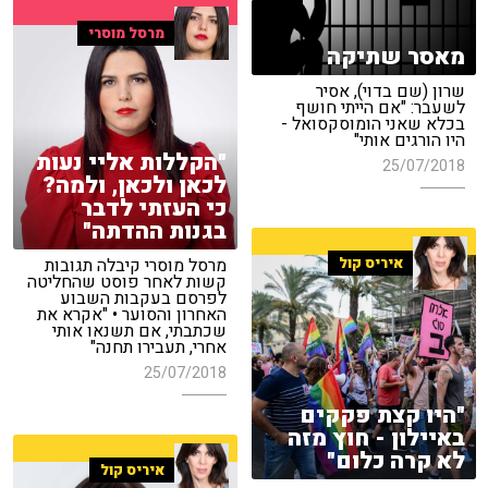
מרסל מוסרי
מאסר שתיקה
שרון (שם בדוי), אסיר
לשעבר: "אם הייתי חושף
בכלא שאני הומוסקסואל -
היו הורגים אותי"
"הקללות אליי נעות
25/07/2018
לכאן ולכאן, ולמה?
כי העזתי לדבר
בגנות ההדתה"
איריס קול
מרסל מוסרי קיבלה תגובות
קשות לאחר פוסט שהחליטה
לפרסם בעקבות השבוע
האחרון והסוער • "אקרא את
שכתבתי, אם תשנאו אותי
אחרי, תעבירו תחנה"
25/07/2018
"היו קצת פקקים
באיילון - חוץ מזה
לא קרה כלום"
איריס קול