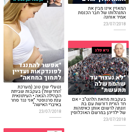
המאזין אינו מבין את
התנהלותו של חבר הכנסת
אמיר אוחנה
23/07/2018
גיא פלג
"אפשר להתנגד
לפונדקאות ועדיין
"לא נעצור עד
לתמוך במחאה"
שהממשלה
נטעלי שם טוב (מערכת
תתעשת"
'החדשות') בעקבות שביתת
הקהילה הגאה • העיתונאית
בעקבות מחאת הלהט"ב • אם
ענת סרגוסטי: "אני נגד סחר
חד הורית דורשת עם בת
באיברי האישה"
זוגתה לרשום אותן כאימהות
23/07/2018
של ילדיהן במרשם האוכלוסין
23/07/2018