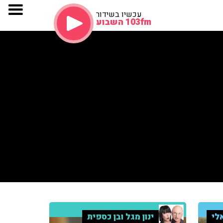
עכשיו בשידור
103fm השבוע
לי
ינון מגל ובן כספית