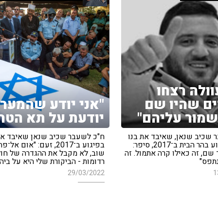
וולה רצחו
ם שהיו שם
"אני יודע שהמער
שמור עליהם"
יודעת על תא הטרו
 שכיב שנאן, שאיבד את בנו
ח"כ לשעבר שכיב שנאן שאיבד את
כמיל בפיגוע בהר הבית ב־2017, סיפר:
בפיגוע ב־2017, זעם: "אום 
 שם, זה כאילו קרה אתמול. זה
שוב, לא מקבל את ההגדרה של חול
נתפס"
רדומות - הביקורת שלי היא על ביה
29/03/2022
1