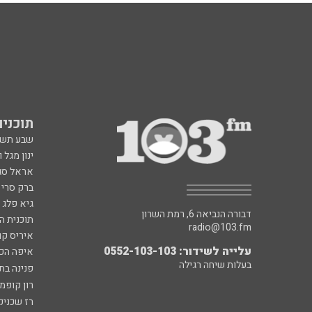
תוכניות fm
שבע תש
ינון מגל 
אראל סג"
ברק סרי 
גיא פלג
דבורה הנביאה 6, רמת השרון
תוכנית ה
radio@103.fm
איריס קו
עלייה לשידור: 0552-103-103
איפה הכ
בעלות שיחה רגילה
פנינה בת
רון קופמ
רז שכניק