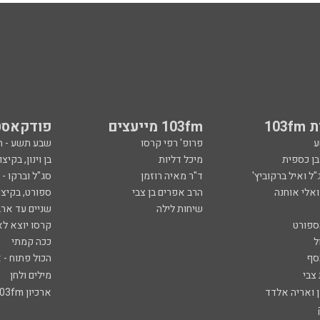
103
103fm מייעצים
פודקאסט
ע
פרופ' רפי קרסו
שבע תשע - 
ובן כספית
מיכל דליות
בן וינון, בקיצו
ל ואיל ברקוביץ'
ד"ר מאיה רוזמן
סג"ל וברקו -
ואלי אוחנה
הרב אפרים בן צבי
ספורט, בקיצו
שיחות לילה
שניים עד ארב
ספורט
קרסו יוצא לא
ל
ככה קמתי
סף
הכול פתוח - א
 צבי
מילים ולחן
ן ואריה אלדד
ארכיון 103fm