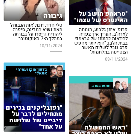
"טראמפ חושב על
גיבורה
האינטרס של עצמו"
טלי חדד, זוכת 'אות הגבורה'
פרופ' איתן גלבוע, מומחה
מאת נשיא המדינה, סיפרה
לארה"ב, העריך איך צפויה
ליהודית גריסרו על גבורתה
להיראות כהונתו של טראמפ
במהלך ה-7 באוקוטובר
בבית הלבן: "הוא יותר מחפש
10/11/2024
פרס נובל לשלום מאשר
הצטיינות במלחמות"
08/11/2024
גדעון אוקו ועמיחי
אתאלי
חמש בערב
"רפובליקנים בכירים
מתחילים לדבר על
דיבייט של שלושה
על אחד"
"ראש הממשלה
שלנו לא באמת רוצה