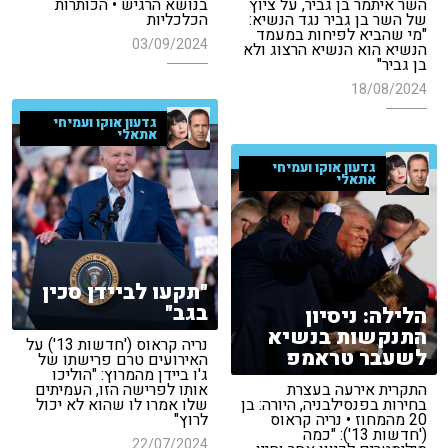
השר איתמר בן גביר, על ציוץ
בנושא הרגיש • הכותרות
של השר בן גביר נגד הנשיא:
הכלכליות
"מי שהביא לפיחות במעמד
03/09/2024
הנשיא הוא הנשיא הרצוג ולא
בן גביר"
18/08/2024
גדעון אוקו ועמיחי
אתאלי
גדעון אוקו ועמיחי
אתאלי
"תקעו לביידן סכין
בגב"
הלילה: ניסיון
התנקשות בנשיא
נריה קראוס ('חדשות 13') על
לשעבר טראמפ
האירועים טרם פרישתו של
ג'ו ביידן מהמרוץ: "הוליכו
התקרית אירעה בעצרת
אותו לפרישה הזו, העמיתים
בחירות בפנסילבניה, היורה: בן
שלו אמרו לו שהוא לא יכול
20 מהמחוז • נריה קראוס
לרוץ"
('חדשות 13'): "כמה
22/07/2024