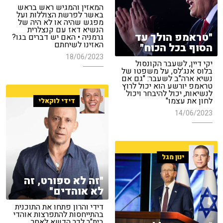
המאזין והמגיש ראש בראש
באשר לפרשת הצוללות ועל
מפגש שהיה או לא היה של
הנשיא דאז עם קנצלרית
"טראמפ הולך עד
גרמניה • האם יש דברים בגו?
האזינו לשיחתם
הסוף בכל הכוח"
18/06/2023
יקי דיין, לשעבר הקונסול
בלוס אנג'לס, על משפטו של
נשיא ארה"ב לשעבר: "גם אם
טראמפ יורשע הוא יכול לרוץ
לנשיאות, יכול להיבחר ויכול
לחון את עצמו"
דידי לוקאלי
14/06/2023
ינון מגל
"זה לא ספורט, זה
לא אוהדים"
דידי והרון פתחו את התוכנית
בהתייחסות להתפרצות אוהדי
בית"ר לכר הדשא לאחר