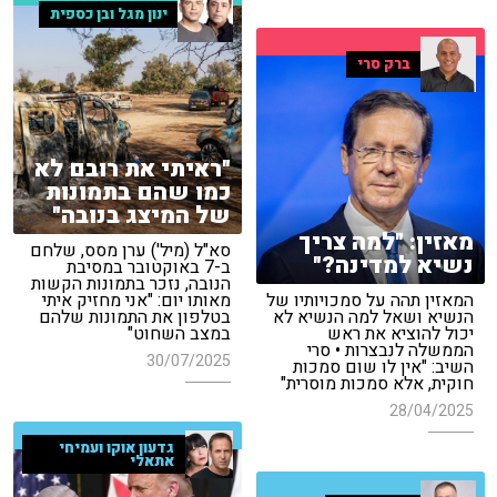
ינון מגל ובן כספית
ברק סרי
"ראיתי את רובם לא
כמו שהם בתמונות
של המיצג בנובה"
מאזין: "למה צריך
סא"ל (מיל') ערן מסס, שלחם
נשיא למדינה?"
ב-7 באוקטובר במסיבת
הנובה, נזכר בתמונות הקשות
המאזין תהה על סמכויותיו של
מאותו יום: "אני מחזיק איתי
הנשיא ושאל למה הנשיא לא
בטלפון את התמונות שלהם
יכול להוציא את ראש
במצב השחוט"
הממשלה לנבצרות • סרי
30/07/2025
השיב: "אין לו שום סמכות
חוקית, אלא סמכות מוסרית"
28/04/2025
גדעון אוקו ועמיחי
אתאלי