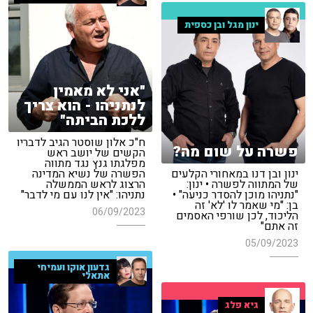
ינון מגל ובן כספית
"אני לא מאמין
לנתניהו - הוא צריך
ללכת הביתה"
ח"כ אלון שוסטר הגיב לדבריו
פשרה על שום מה?
הקשים של יושב ראש
מפלגתו גנץ נגד מתווה
ינון ובן דנו במאחורי הקלעים
הפשרה של נשיא המדינה
של המתווה לפשרה • ינון:
הרצוג לראש הממשלה
"נתניהו מוכן להסדר כניעה" •
נתניהו: "אין לנו עם מי לדבר"
בן: "מי שאמר לו 'לא' זה
06/09/2023
הליכוד, לכן שורפי האסמים
זה אתם"
05/09/2023
גדעון אוקו ועמיחי
אתאלי
גיא פלג