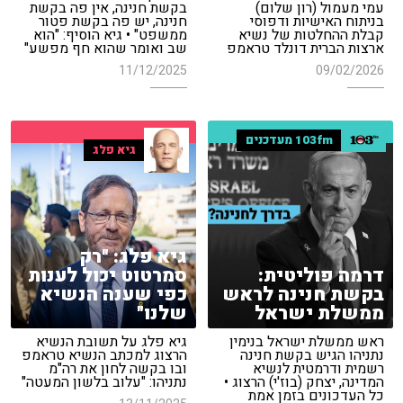
עמי מעמול (רון שלום)
בקשת חנינה, אין פה בקשת
בניתוח האישיות ודפוסי
חנינה, יש פה בקשת פטור
קבלת ההחלטות של נשיא
ממשפט" • גיא הוסיף: "הוא
ארצות הברית דונלד טראמפ
שב ואומר שהוא חף מפשע"
11/12/2025
09/02/2026
103fm מעדכנים
גיא פלג
גיא פלג: "רק
דרמה פוליטית:
סמרטוט יכול לענות
בקשת חנינה לראש
כפי שענה הנשיא
ממשלת ישראל
שלנו"
ראש ממשלת ישראל בנימין
גיא פלג על תשובת הנשיא
נתניהו הגיש בקשת חנינה
הרצוג למכתב הנשיא טראמפ
רשמית ודרמטית לנשיא
ובו בקשה לחון את רה"מ
המדינה, יצחק (בוז'י) הרצוג •
נתניהו: "עלוב בלשון המעטה"
כל העדכונים בזמן אמת