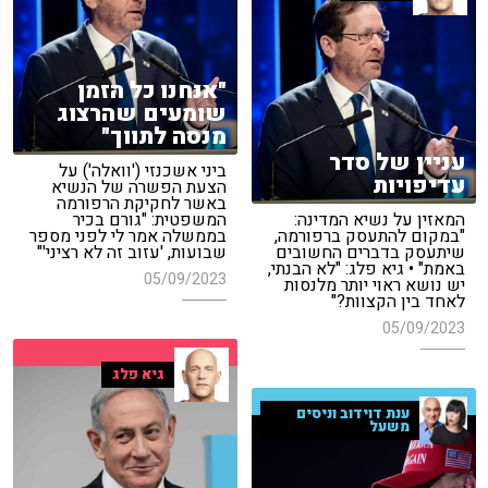
"אנחנו כל הזמן
שומעים שהרצוג
מנסה לתווך"
עניין של סדר
ביני אשכנזי ('וואלה') על
עדיפויות
הצעת הפשרה של הנשיא
באשר לחקיקת הרפורמה
המאזין על נשיא המדינה:
המשפטית: "גורם בכיר
"במקום להתעסק ברפורמה,
בממשלה אמר לי לפני מספר
שיתעסק בדברים החשובים
שבועות, 'עזוב זה לא רציני'"
באמת" • גיא פלג: "לא הבנתי,
05/09/2023
יש נושא ראוי יותר מלנסות
לאחד בין הקצוות?"
05/09/2023
גיא פלג
ענת דוידוב וניסים
משעל