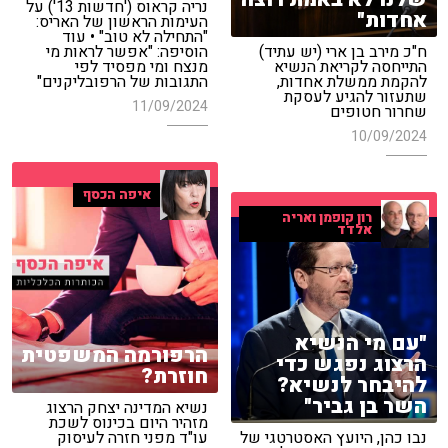
נריה קראוס ('חדשות 13') על
אחדות"
העימות הראשון של האריס:
"התחילה לא טוב" • עוד
ח"כ מירב בן ארי (יש עתיד)
הוסיפה: "אפשר לראות מי
התייחסה לקריאת הנשיא
מנצח ומי מפסיד לפי
להקמת ממשלת אחדות,
התגובות של הרפובליקנים"
שתעזור להגיע לעסקת
11/09/2024
שחרור חטופים
10/09/2024
איפה הכסף
רון קופמן ואריה
אלדד
"עם מי הנשיא
הרפורמה המשפטית
הרצוג נפגש כדי
חוזרת?
להיבחר לנשיא?
השר בן גביר"
נשיא המדינה יצחק הרצוג
מזהיר היום בכינוס לשכת
נבו כהן, היועץ האסטרטגי של
עו"ד מפני חזרה לעיסוק