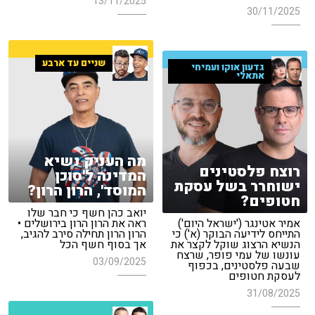
13/11/2025
30/11/2025
שניים עד ארבע
גדעון אוקו ועמיחי
אתאלי
מה העניק נשיא
רוצח פלסטינים
המדינה ל'סוכן
ישוחרר בשל עסקת
המוסד', הרון הרון?
חטופים?
יואב כהן חשף כי חבר שלו
אמיר אטינגר ('ישראל היום')
ראה את הרון הרון בירושלים •
התייחס לידיעה הבוקר (א') כי
הרון הרון תחילה סירב להגיב,
הנשיא הרצוג שוקל לקצר את
אך בסוף חשף הכל
עונשו של עמי פופר, שרצח
03/09/2025
שבעה פלסטינים, בכפוף
לעסקת חטופים
31/08/2025