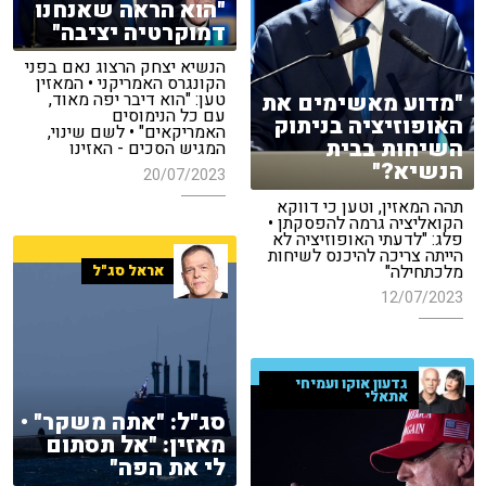
"הוא הראה שאנחנו
דמוקרטיה יציבה"
הנשיא יצחק הרצוג נאם בפני
הקונגרס האמריקני • המאזין
"מדוע מאשימים את
טען: "הוא דיבר יפה מאוד,
עם כל הנימוסים
האופוזיציה בניתוק
האמריקאים" • לשם שינוי,
השיחות בבית
המגיש הסכים - האזינו
הנשיא?"
20/07/2023
תהה המאזין, וטען כי דווקא
הקואליציה גרמה להפסקתן •
פלג: "לדעתי האופוזיציה לא
הייתה צריכה להיכנס לשיחות
מלכתחילה"
אראל סג"ל
12/07/2023
גדעון אוקו ועמיחי
אתאלי
סג"ל: "אתה משקר" •
מאזין: "אל תסתום
לי את הפה"