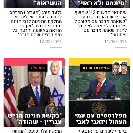
"מיתמם ולא ראוי"
הנשיאות"
עיתונאי 'חדשות 12' שחשף
גלעד מורג ('מעריב') התייחס
את פגישת הרצוג-ברדוגו:
לחוות הדעת השלילית של
"כשאתה מדבר עם מקורב ל
מחלקת החנינות לגבי חנינת
על חנינה ל - אתה לא יכול
נתניהו • הבהיר: "אין פה
להגיד שאתה מדבר עם
הודאה באשמה וחרטה, כל
עיתונאי"
מיני דברים שהם חובה"
12/03/2026
11/05/2026
שניים עד ארבע
גיא פלג
מפלרטטים עם עמי
"בקשת חנינה מגיש
מעמול ויואבי לאבי
עבריין - שהודה"
בלעדי לשניים עד ארבע •
המאזין עלה כועס: "המושג