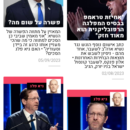
"אחיזת טראמפ
פשרה על שום מה?
בבסיס המפלגה
הרפובליקנית הוא
המאזין על מתווה הפשרה של
מאוד חזק"
הנשיא: "אני מאמין שביבי כן
הסכים למתווה כי מה שהכי
כתב אישום נוסף הוגש נגד
מעניין אותו כרגע זה ביידן
נשיא ארה"ב לשעבר, אחד
וסעודיה" • האם גיא פלג
מהם - ניסיון לשבש את
הסכים?
תוצאות הבחירות האחרונות •
05/09/2023
אלון פנקס, לשעבר קונסול
ישראל בניו יורק, הגיב
02/08/2023
גיא פלג
גיא פלג