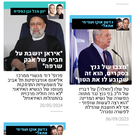
ינון מגל ובן כספית
גדעון אוקו ועמיחי
אתאלי
"איראן יושבת על
חבית של אבק
שרפה"
"מצבו של גנץ
בסקרים, הוא זה
פרופ' דוד מנשרי ממרכז
שקובע לו את הטון"
אליאנס אוניברסיטת תל אביב
על משמעויות התרסקות
טל שלו ('וואלה') על דבריו
מטוסו של הנשיא האיראני:
של ח"כ בני גנץ נגד מתווה
"לא היה חוליה מרכזית
הפשרה של נשיא המדינה:
בהתנהלות האיראנית"
"הוא רצה לעשות שופוני -
20/05/2024
אני לא חושבת שהדלת
לפשרה נסגרה"
06/09/2023
גדעון אוקו ועמיחי
אתאלי