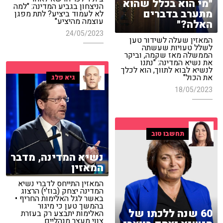
"מי הוא בכלל שהוא
הניצחון בגביע המדינה: "למה
מתערב בדברים
לא לעמוד ביציע? לתת מפגן
עוצמה מהיציע"
האלה?"
24/05/2023
המאזין שעלה לשידור טען
לשלל טעויות שעשתה
הממשלה מאז שקמה, וביקר
את נשיא המדינה: "נתנו
לנשיא לבוא לתווך, הוא לכלך
את הכול"
גיא פלג
18/05/2023
תחשבו טוב
נשיא המדינה, מדבר
המאזין
המאזין התייחס לדברי נשיא
המדינה יצחק (בוז'י) הרצוג
באשר לגל האלימות החריף •
בהמשך טען כי מיגור
60 שנה ללכתו של
האלימות יתבצע רק בעזרת
צווי מעצר מנהליים