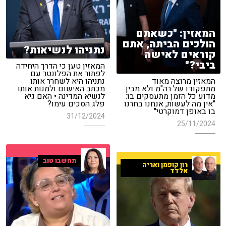
המאזין: "כשאתם
הולכים הביתה, אתם
נתניהו לנשיאות?
קוראים לאישה
ביבי?"
המאזין טען כי הדרך היחידה
לפתור את הפלונטר עם
המאזין מרוצה מאוד
נתניהו היא לשחרר אותו
מתפקודו של רה"מ ולא מבין
מכתב האישום ולמנות אותו
מדוע כל הזמן מתעסקים בו:
לנשיא המדינה • האם גיא
"אין מה לעשות, אנחנו בחרנו
פלג הסכים עימו?
בו באופן דמוקרטי"
31/12/2024
25/11/2024
תחשבו טוב
רון קופמן ואריה
אלדד