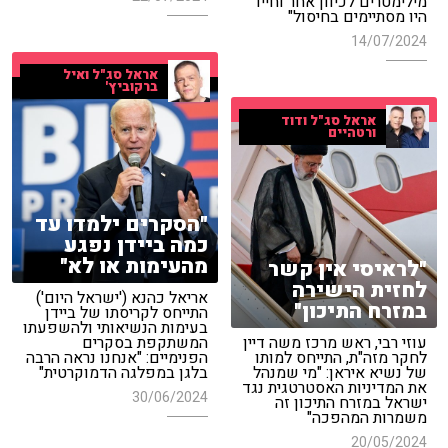
מילימטרים לכיוון אחר וחייו
היו מסתיימים בחיסול"
14/07/2024
אראל סג"ל ואיל
ברקוביץ'
אראל סג"ל ודוד
ורטהיים
"הסקרים ילמדו עד
כמה ביידן נפגע
מהעימות או לא"
"לראיסי אין קשר
לחזית הישירה
אריאל כהנא ('ישראל היום')
במזרח התיכון"
התייחס לקריסתו של ביידן
בעימות הנשיאותי ולהשפעתו
עוזי רבי, ראש מרכז משה דיין
המשתקפת בסקרים
לחקר מזה"ת, התייחס למותו
הפנימיים: "אנחנו נראה הרבה
של נשיא איראן: "מי שמנהל
בלגן במפלגה הדמוקרטית"
את המדיניות האסטרטגית נגד
30/06/2024
ישראל במזרח התיכון זה
משמרות המהפכה"
20/05/2024