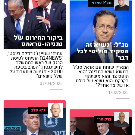
סג"ל עצבני
ביקור החירום של
נתניהו-טראמפ
סג"ל: "נשיא זה
תפקיד פוליטי לכל
עמיחי שטיין ('ג'רוזלם פוסט',
דבר"
'i24NEWS') התייחס לטיסת
הבזק של ראש הממשלה
המאזין שוחח עם אראל סג"ל
לוושינגטון: "הערב בשעה
בנושא נשיא המדינה: "הוא
20:00 - פגישה שתעבור על
תופס צד והוא משתתף
שלל נושאים"
בקרקס. הוא נשיא של כולם
07/04/2025
או של צד אחד?"
11/02/2025
גיא פלג
ברק סרי