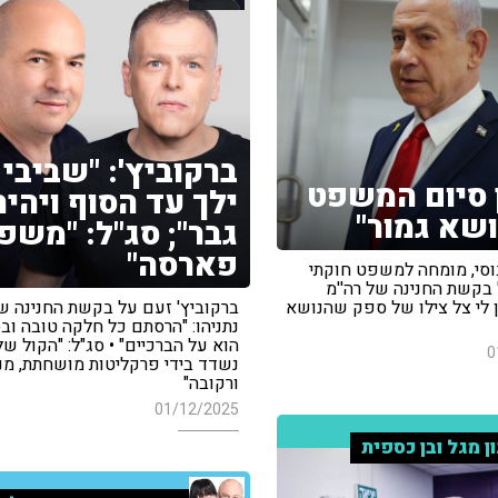
ברקוביץ': "שביבי
ן סיום המשפט
ילך עד הסוף ויהיה
ושא גמור"
גבר"; סג"ל: "משפ
פארסה"
בוסי, מומחה למשפט חוקתי
 בקשת החנינה של רה''מ
ין לי צל צילו של ספק שהנושא
ברקוביץ' זעם על בקשת החנינה ש
נתניהו: "הרסתם כל חלקה טובה וב
הוא על הברכיים" • סג"ל: "הקול של
0
נשדד בידי פרקליטות מושחתת, מנו
ורקובה"
01/12/2025
ון מגל ובן כספית