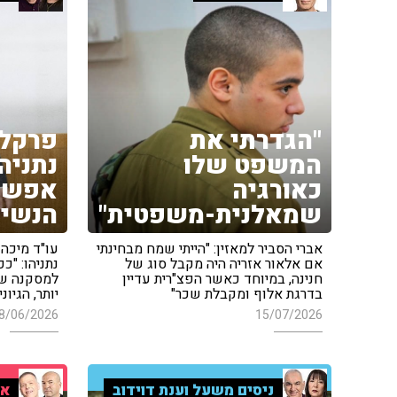
"הגדרתי את
פרקלי
המשפט שלו
נתניהו
כאורגיה
אפשרי
שמאלנית-משפטית"
הנשיא
אברי הסביר למאזין: "הייתי שמח מבחינתי
עו"ד מיכה
אם אלאור אזריה היה מקבל סוג של
נתניהו: "
חנינה, במיוחד כאשר הפצ"רית עדיין
למסקנה שסי
בדרגת אלוף ומקבלת שכר"
יותר, הגיונ
8/06/2026
15/07/2026
ניסים משעל וענת דוידוב
אר