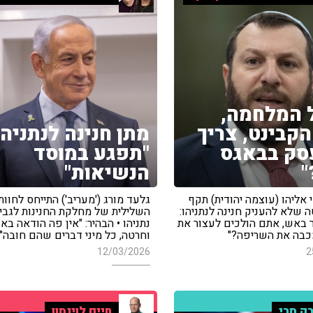
 המלחמה,
קבינט, צריך
מתן חנינה לנתניהו
סק בבאגס
"תפגע במוסד
"
הנשיאות"
אליהו (עוצמה יהודית) תקף
גלעד מורג ('מעריב') התייחס לחוו
 שלא להעניק חנינה לנתניהו:
השלילית של מחלקת החנינות לגבי 
ר באש, אתם הולכים לעצור את
נתניהו • הבהיר: "אין פה הודאה ב
בה את השריפה?"
וחרטה, כל מיני דברים שהם חובה"
12/03/2026
2
ק סרי
חיים לוינסון