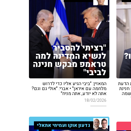
"רציתי להסביר
?
לנשיא המדינה למה
טראמפ מבקש חנינה
לביבי"
ת הדעת
המאזין: "ביבי הגיע אליו כדי לדרוש
חנינת
מלחמה עם איראן" • אברי: "אולי גם וגם?
אשמה
אתה לא יודע, אתה מניח"
18/02/2026
גדעון אוקו ועמיחי אתאלי