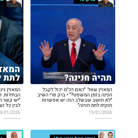
המאזי
תהיה חנינה?
לתת ל
המאזין שאל: "האם רה''מ יכול לקבל
המאזין גינ
חנינה בזמן המשפט?" • ברק סרי השיב:
הבחירות. זה
"לא חושב שבשלב הזה יש אפשרות
"יש קשר הד
חוקית לתת חנינה"
לבין כל זע
3/01/2026
19/01/2026