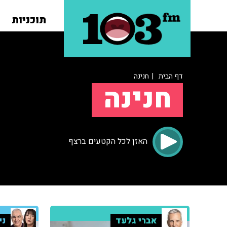
תוכניות
דף הבית
| חנינה
חנינה
האזן לכל הקטעים ברצף
אברי גלעד
ני