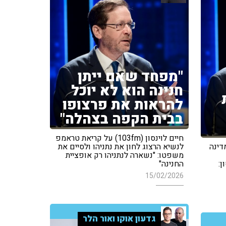
"מפחד שאם ייתן
חנינה הוא לא יוכל
להראות את פרצופו
בבית הקפה בצהלה"
חיים לוינסון (103fm) על קריאת טראמפ
דינה
לנשיא הרצוג לחון את נתניהו ולסיים את
משפטו: "נשארה לנתניהו רק אופציית
ן:
החנינה"
15/02/2026
גדעון אוקו ואור הלר