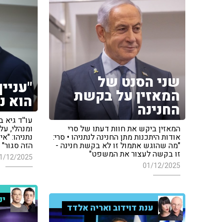
שני הסנט של
"עניי
המאזין על בקשת
הוא נ
החנינה
עו''ד גיא 
המאזין ביקש את חוות דעתו של סרי
ומנהלי, על
אודות היתכנות מתן החנינה לנתניהו • סרי:
נתניהו: "א
"מה שהוגש אתמול זו לא בקשת חנינה -
הזה סגור"
זו בקשה לעצור את המשפט"
1/12/2025
01/12/2025
ינ
ענת דוידוב ואריה אלדד