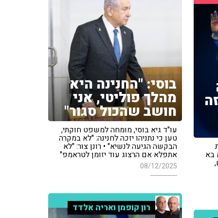
בוסי: "החנינה היא
מהלך פוליטי, אני
ה
חושב שהכול סגור"
עו"ד גיא בוסי, מומחה למשפט חוקתי,
טען כי נתניהו יזכה לחנינה: "לא במקרה
הבקשה הגיעה לנשיא" • רונן צור: "לא
א בא
אתפלא אם הרצוג עוד יזומן לטראמפ"
08/12/2025
רון קופמן ואריה אלדד