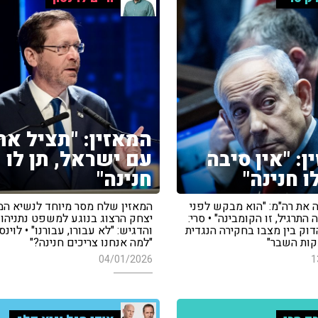
המאזין: "תציל את
ן: "אין סיבה
עם ישראל, תן לו
ו חנינה"
חנינה"
ה את רה"מ: "הוא מבקש לפני
המאזין שלח מסר מיוחד לנשיא המ
 התרגיל, זו הקומבינה" • סרי:
יצחק הרצוג בנוגע למשפט נתניהו
וק בין מצבו בחקירה הנגדית
והדגיש: "לא עבורו, עבורנו" • לוינסו
קות השבר"
"למה אנחנו צריכים חנינה?"
04/01/2026
1