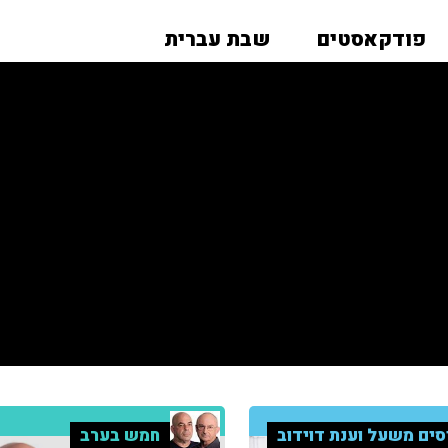
פודקאסטים
שבת עברית
סים משעל וענת דוידוב
חמש בערב