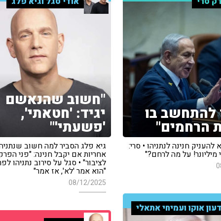
ק סרי
אודי סגל וגיא פלג
"חשוב שהנאשם
 להתחשב בו
יגיד: 'חטאתי',
 הרחמים"
'פשעתי'"
 להעניק חנינה לנתניהו • סרי:
גיא פלג הסביר למה חשוב שנתניהו
 מיליונר! על מה לרחם?"
אחריות אם יקבל חנינה: "פני הפרק
לציבור" • סגל על סירוב נתניהו לפר
0
"הוא אמר 'לא', אז אמר"
08/12/2025
עון אוקו ועמיחי אתאלי