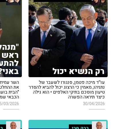
"מנהל
ראש ה
להתע
רק הנשיא יכול
באני?
עו''ד מיכה פטמן, סנגורו לשעבר של
השר עמיחי 
נתניהו, מאמין כי הרצוג יכול להביא להסדר
את ההחלטה
טיעון מוסכם בתיקי האלפים • הוא גילה
"הבית בוע
כיצד תיראה הפשרה
הכבאי שמכ
5/03/2026
30/04/2026
ברק סרי
בר