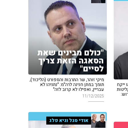
"כולם מבינים שאת
הסאגה הזאת צריך
לסיים"
מיקי זוהר, שר התרבות והספורט (הליכוד),
 ייקח
תומך במתן חנינה לרה"מ: "נתניהו לא
ליטות
עבריין, ואפילו לא קרוב לזה"
וש:
11/12/2025
אודי סגל וגיא פלג