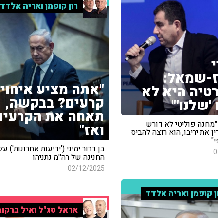
רון קופמן ואריה אלדד
י
-שמאל:
"אתה מציע איחוי
טיה היא לא
קרעים? בבקשה,
'שלנו'"
תאחה את הקרעים
"מחנה פוליטי לא דורש
ואז"
ן את יריבו, הוא רוצה להביס
"
בן דרור ימיני ('ידיעות אחרונות') 
0
החנינה של רה''מ נתניהו
02/12/2025
ן קופמן ואריה אלדד
אראל סג"ל ואיל ברקוב