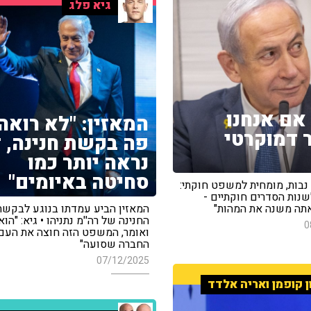
גיא פלג
אם אנחנו
המאזין: "לא רואה
דמוקרטי
פה בקשת חנינה, ז
נראה יותר כמו
סחיטה באיומים"
 נבות, מומחית למשפט חוקתי:
שנות הסדרים חוקתיים -
תה משנה את המהות"
המאזין הביע עמדתו בנוגע לבקשת
החנינה של רה''מ נתניהו • גיא: "הו
0
ואומר, המשפט הזה חוצה את העם,
החברה שסועה"
07/12/2025
ן קופמן ואריה אלדד