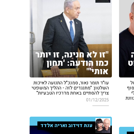
"זו לא חנינה, זו יותר
ט
כמו הודעה: 'תחון
אותי'"
ל
עו"ד תומר נאור, סמנכ"ל התנועה לאיכות
סוף
השלטון: "מתנגדים לזה - ההליך המשפטי
י
צריך להסתיים באחת מדרכיו הטבעיות"
ונת
01/12/2025
ענת דוידוב ואריה אלדד