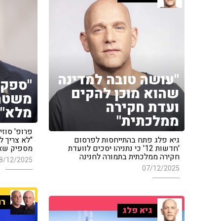
"עושה טובה למדינה
"ספק 
שהוא מוכן להקים
משטר 
ועדת חקירה
מלא"
ממלכתית"
פרופ' סוזי
גיא פלג פתח בהתייחסות לפרסום
"לא צריך ל
'חדשות 12' כי נתניהו יסכים לוועדת
מספיק שא
חקירה ממלכתית בתמורה לחנינה
8/12/2025
07/12/2025
רו
גיא פלג