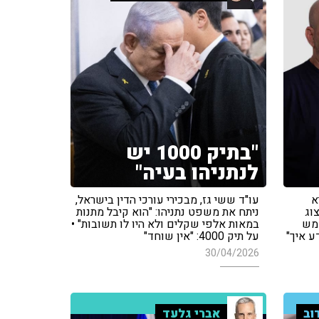
"בתיק 1000 יש
לנתניהו בעיה"
א
עו"ד ששי גז, מבכירי עורכי הדין בישראל,
צוג
ניתח את משפט נתניהו: "הוא קיבל מתנות
שמש
במאות אלפי שקלים ולא היו לו תשובות" •
ע איך"
על תיק 4000: "אין שוחד"
30/04/2026
וב
אברי גלעד