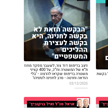
"הבקשה הזאת לא
בקשה לחנינה, היא
בקשה לעצירת
ההליכים
המשפטיים"
ניצב בדימוס דוד צור, לשעבר מפקד מחוז
ת''א של המשטרה וח''כ, על 400 קציני
על בקשת
משטרה בדימוס שקראו להרצוג - 'בלי
הודאה וחרטה - סרב לחנינה לנתניהו'
03/12/2025
יץ'
אראל סג"ל ואיל ברקוביץ'