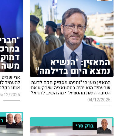
"חברי
במרכז
דמוקר
המאזין: "הנשיא
משהו 
נמצא היום בדילמה"
ארי שביט: 
המאזין טען כי "נתניהו מספיק חכם לדעת
להעמיד לדי
שבעתיד הוא יהיה בסיטואציה שיבקש את
אותו בקלפי
הטובה הזאת מהנשיא" • מה השיב לו גיא?
5/12/2025
04/12/2025
רו
ברק סרי