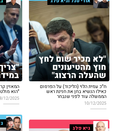
אודי סגל וגיא פלג
בר
"לא מכיר שום לחץ
חוץ מהטיעונים
"צריך
שהעלה הרצוג"
במידת
ח"כ עמית הלוי (הליכוד) על הפרסום
המאזין קרא
כאילו הנשיא בחן את חנינת ראש
"הוא מולטי
הממשלה עוד לפני שנבחר
8/12/2025
10/12/2025
גד
גיא פלג