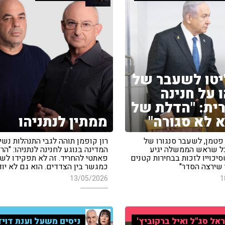
טו לשעבר של
 על חנינה
ת: "הדלת של
 לא סגורה"
ממתין לנתניהו
 פטמן, לשעבר סנגורו של
רון קופמן תוהה לגבי התנהלות נשי
ככל שראש הממשלה יגיע
המדינה בנוגע לחנינה לנתניהו: "הר
כוייו לזכות בבחירות קטנים
פאתטי להחריד. זה לא תפקידו ל
י שירצה הסדר"
כמגשר בין הצדדים. הוא גם לא יוד
13/05/2026
1
אל סג"ל ואיל ברקוביץ'
ניסים משעל וענת דויד