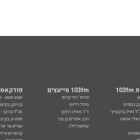
103
103fm מייעצים
פודקאסט
ע
פרופ' רפי קרסו
שבע תשע - 
ובן כספית
מיכל דליות
בן וינון, בקיצו
ל ואיל ברקוביץ'
ד"ר מאיה רוזמן
סג"ל וברקו -
ואלי אוחנה
הרב אפרים בן צבי
ספורט, בקיצו
שיחות לילה
שניים עד ארב
ספורט
קרסו יוצא לא