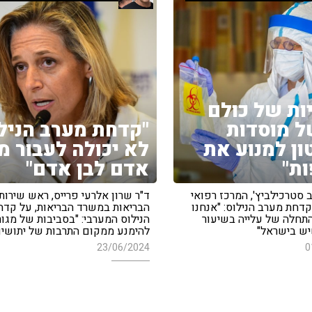
ות של כולם
ל מוסדות
"קדחת מערב הניל
ן למנוע את
לא יכולה לעבור מ
ת"
אדם לבן אדם"
 סטרכילביץ', המרכז רפואי
ד"ר שרון אלרעי פרייס, ראש שירותי
דחת מערב הנילוס: "אנחנו
הבריאות במשרד הבריאות, על קדח
תחלה של עלייה בשיעור
הנילוס המערבי: "בסביבות של מגור
ש בישראל"
להימנע ממקום התרבות של יתושים
23/06/2024
0