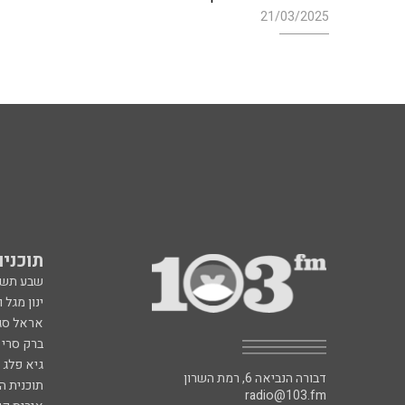
21/03/2025
תוכניות fm
שבע תש
ינון מגל 
אראל סג"
ברק סרי 
גיא פלג
דבורה הנביאה 6, רמת השרון
תוכנית ה
radio@103.fm