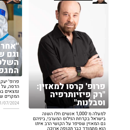
"אחרי
וגם ש
השלטו
המגפו
פרופ' יעקב
פרופ' קרסו למאזין:
הדסה, על ק
נמצאים בה
"רק פיזיותרפיה
המקרים שי
וסבלנות"
1/07/2024
למעלה מ־1,000 אנשים חלו השנה
בישראל בקדחת הנילוס המערבי, ביניהם
גם המאזין שסיפר על הקושי הרב איתו
הוא מתמודד כבר תקופה ארוכה