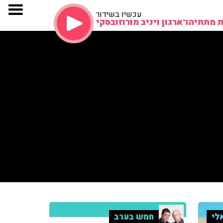
עכשיו בשידור
 מתתיהו־ארגון ויניב מורוזובסקי
לי
חמש בערב