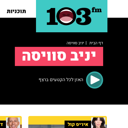
תוכניות
דף הבית
| יניב סוויסה
יניב סוויסה
האזן לכל הקטעים ברצף
איריס קול
די