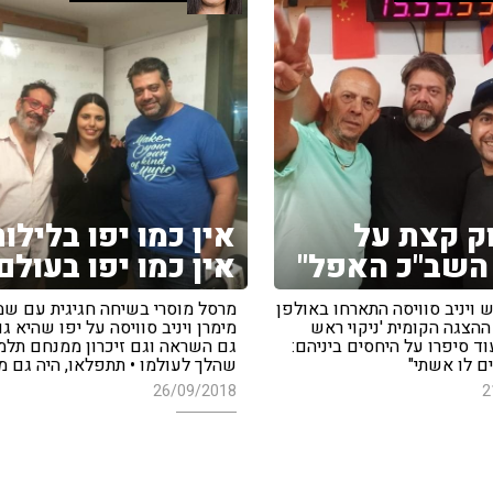
ק קצת על
אין כמו יפו בלילות
השב"כ האפל"
אין כמו יפו בעולם
 ויניב סוויסה התארחו באולפן
מרסל מוסרי בשיחה חגיגית עם שמ
ההצגה הקומית 'ניקוי ראש
מימרן ויניב סוויסה על יפו שהיא גם
וד סיפרו על היחסים ביניהם:
גם השראה וגם זיכרון ממנחם תלמי
ם לו אשתי"
שהלך לעולמו • תתפלאו, היה גם מ
26/09/2018
2