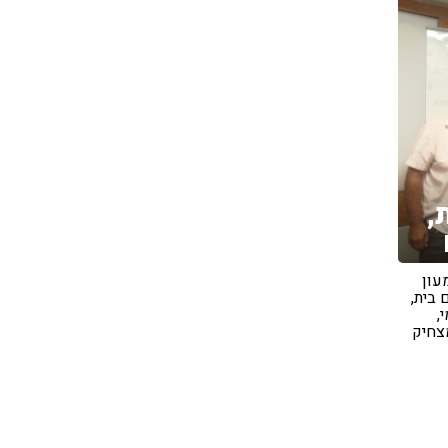
,
עון
 בית,
,
צחיק