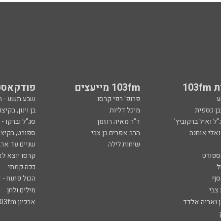
103
103fm מייעצים
פודקאסט
ע
פרופ' רפי קרסו
שבע תשע - 
ובן כספית
מיכל דליות
בן וינון, בקיצו
ל ואיל ברקוביץ'
ד"ר מאיה רוזמן
סג"ל וברקו -
ואלי אוחנה
הרב אפרים בן צבי
ספורט, בקיצו
שיחות לילה
שניים עד ארב
ספורט
קרסו יוצא לא
ל
ככה קמתי
סף
הכול פתוח - א
 צבי
מילים ולחן
ן ואריה אלדד
ארכיון 103fm