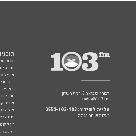
תוכניות fm
שבע תש
ינון מגל 
אראל סג"
ברק סרי 
גיא פלג
דבורה הנביאה 6, רמת השרון
תוכנית ה
radio@103.fm
איריס קו
עלייה לשידור: 0552-103-103
איפה הכ
בעלות שיחה רגילה
פנינה בת
רון קופמ
רז שכניק