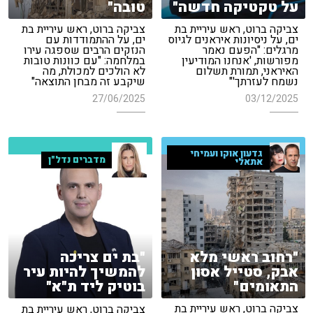
על טקטיקה חדשה"
טובה"
צביקה ברוט, ראש עיריית בת
צביקה ברוט, ראש עיריית בת
ים, על ניסיונות איראנים לגיוס
ים, על ההתמודדות עם
מרגלים: "הפעם נאמר
הנזקים הרבים שספגה עירו
מפורשות, 'אנחנו המודיעין
במלחמה: "עם כוונות טובות
האיראני, תמורת תשלום
לא הולכים למכולת, מה
נשמח לעזרתך'"
שיקבע זה מבחן התוצאה"
27/06/2025
03/12/2025
גדעון אוקו ועמיחי
מדברים נדל"ן
אתאלי
"רחוב ראשי מלא
"בת ים צריכה
אבק, סטייל אסון
להמשיך להיות עיר
התאומים"
בוטיק ליד ת"א"
צביקה ברוט, ראש עיריית בת
צביקה ברוט, ראש עיריית בת