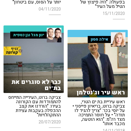
בפעולה: "היה פיצוץ של
יותר על הסוס, עם ביטחון"
הטיל מעל העיר"
04/11/2020
15/11/2020
ינון מגל ובן כספית
אילה חסון
כבר לא סוגרים את
בת־ים
ראש עיר וג'נטלמן
צביקה ברוט, העירייה התייחס
ראש עיריית בת ים הטרי,
להתמודדות עם הקורונה
צביקה ברוט, בריאיון פייסני •
בעירו: "הורדנו את קצב
על יוסי בכר: "צריך להגיד לו
ההכפלה בעקבות עצירת
תודה" • על חוסר התמיכה
ההתקהלויות"
מצד רה"מ: "הוא הוטעה,
20/07/2020
מכבד אותו"
14/11/2018