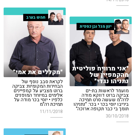
חמש בערב
ינון מגל ובן כספית
"אני מרוויח פוליטית
"מקללים את אמי"
מהקמפיין של
נתניהו נגדי"
לקראת סבב נוסף של
הבחירות המקומיות: צביקה
מועמד לראשות בת-ים
ברוט מצביע על קמפיינים
צביקה ברוט דווקא מודה
אלימים במיוחד המופנים
לרה"מ שעשה סרט תמיכה
כלפיו • יוסי בכר מודה על
ביריבו יוסי בכר • בכר: "נתניהו
תמיכת רה"מ
תומך בי כבר תקופה ארוכה"
11/11/2018
30/10/2018