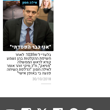
אילה חסון
"אני כבר הפסדתי"
בלעדי ל־103fm: לאחר
חשיפת ההקלטות בהן נשמע
קורא לראש הממשלה
"מניאק", ח"כ מיקי זוהר אומר
לאילה חסון: "הדלפת השיחה
פגעה בי באופן אישי"
30/10/2018