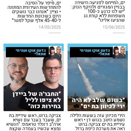
ים, התייחס לפגיעה הישירה
ים, סיפר על הסיבה
בבניין המגורים ולהיקף הנזק:
להתחדשות העירונית המתונה
"יש לנו כרגע כ-100
• וציין: "אנחנו כבר נושקים
משפחות ללא קורת גג
היום בשכונות החדשות
שהגיעו אלינו"
ל-45-40 אלף שקל למטר"
15/06/2025
14/05/2025
גדעון אוקו ועמיחי
גדעון אוקו ועמיחי
אתאלי
אתאלי
"החבר'ה של ביידן
"בשום שלב לא היה
לא ציפו לליל
ירי לכיוון בת ים"
בחירות כזה"
הירי מכיוון עזה בשעות הלילה
צביקה ברוט, ראש עיריית בת
נשמע היטב בגוש דן • ראש
ים, שעבד בעבר עם נשיא
עיריית בת ים צביקה ברוט
ארה"ב דונלד טראמפ: "הנשיא
ראה את מערכת כיפת ברזל
נמצא עכשיו בעמדה שקצת