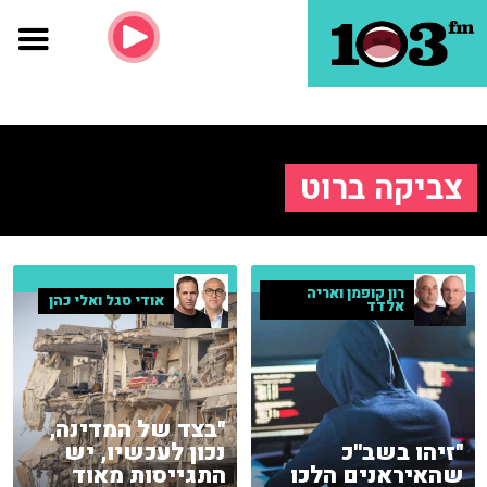
צביקה ברוט
רון קופמן ואריה
אודי סגל ואלי כהן
אלדד
"בצד של המדינה,
"זיהו בשב''כ
נכון לעכשיו, יש
שהאיראנים הלכו
התגייסות מאוד