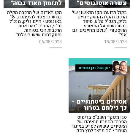
עשרה אוטובוסים"
לתזמון מאוד גבוה"
בקול תרועה: הקו הראשון של
הקו האדום של הרכבת הקלה
הרכבת הקלה הושק • חיים
בגוש דן צפוי להיפתח ב־18
גליק, מנכ"ל נת"ע, סיפר
באוגוסט • חיים גליק, מנכ"ל
בהתרגשות על המאורע
נת"ע, הסביר: "זאת אחת
ההיסטורי: "כולם מחייכים, גם
הרכבות הכי בטוחות
אני"
ומתקדמות שיש בעולם"
06/08/2023
18/08/2023
ינון מגל ובן כספית
אסירים ביטחוניים -
כך נילחם בטרור
סגן מפקד השב"ס בדימוס
הסביר: החמרת תנאיהם של
האסירים עשויה לסייע במיגור
הטרור • "זה מייצר לחץ חזק