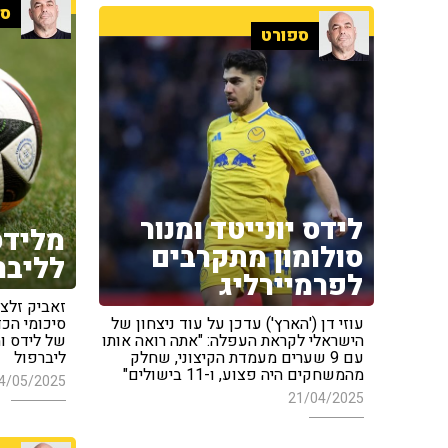
ספ
ספורט
לידס יונייטד ומנור
מלידס
סולומון מתקרבים
לליבר
לפרמיירליג
עוזי דן ('הארץ') עדכן על עוד ניצחון של
סיכומי הכד
הישראלי לקראת העפלה: "אתה רואה אותו
של לידס ומ
עם 9 שערים מעמדת הקיצוני, שחלק
ליברפול
מהמשחקים היה פצוע, ו-11 בישולים"
4/05/2025
21/04/2025