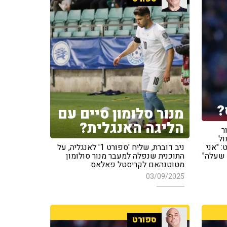
?
מנור סלומון סיים עם
הליגה האנגלית?
ר
ול
: "אני
ניב דוברת, שליח 'ספורט 1' לאנגליה, על
שעלה"
התוכנית שנפלה למעבר מנור סולומון
מטוטנהאם לקריסטל פאלאס
03/09/2025
ספורט