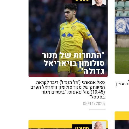
"התחרות של מנור
סולומון בויאריאל
גדולה"
,
סאל אמארגי ('אל מונדו') דיבר לקראת
עניין
המשחק של מנור סולומון וויאריאל הערב
(19:45) מול פאפוס: "בינתיים מנור
בספסל"
05/11/2025
ספורט