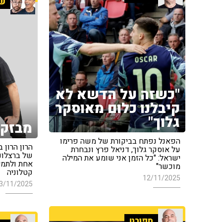
שנ
"כשזה על הדשא לא
קיבלנו כלום מאוסקר
גלוך"
מבזק 
הפאנל נפתח בביקורת של משה פרימו
הרון הרון 
על אוסקר גלוך, דניאל פרץ ונבחרת
של ברצלונ
ישראל: "כל הזמן אני שומע את המילה
אחת ולתמיד
מוכשר"
קטלוניה
12/11/2025
3/11/2025
ספורט