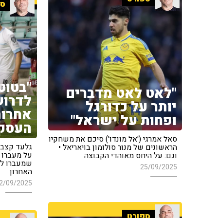
ספ
"בטוט
"לאט לאט מדברים
לדרוש
יותר על כדורגל
אחרות
ופחות על ישראל"
העסק
סאל אמרגי ('אל מונדו') סיכם את משחקיו
גלעד קצב, 
הראשונים של מנור סולומון בויאריאל •
על מעברו 
וגם: על היחס מאוהדי הקבוצה
שמעברו לק
25/09/2025
האחרון
2/09/2025
ספורט