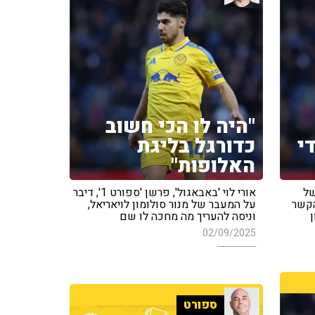
"היה לו הכי חשוב
י
כדורגל בליגת
האלופות"
של
אורי לוי 'באבאגול', פרשן 'ספורט 1', דיבר
הקשר
על המעבר של מנור סולומון לויאריאל,
ן
וניסה להעריך מה מחכה לו שם
02/09/2025
ספורט