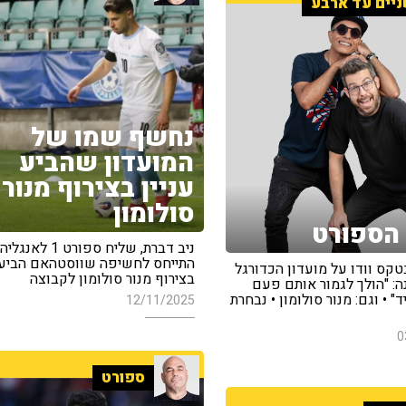
יים עד ארבע
נחשף שמו של
המועדון שהביע
עניין בצירוף מנור
סולומון
הספורט
ניב דברת, שליח ספורט 1 לאנגליה
התייחס לחשיפה שווסטהאם הביעה 
בטקס וודו על מועדון הכדורגל
בצירוף מנור סולומון לקבוצה
ה: "הולך לגמור אותם פעם
" • וגם: מנור סולומון • נבחרת
12/11/2025
0
ספורט