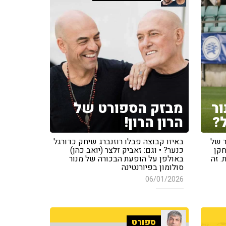
ור
מבזק הספורט של
ל?
הרון הרון!
ל המעבר של
באיזו קבוצה פבלו רוזנברג שיחק כדורגל
חקן
כנער? • וגם: זאביק זלצר (יואב כהן)
. זה
באולפן על הופעת הבכורה של מנור
סולומון בפיורנטינה
06/01/2026
ספורט