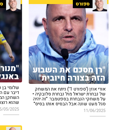
ספורט
ספ
"מנור
"רן מסכם את השבוע
באנגל
הזה בצורה חיובית"
שלומי בן ע
אורי אוזן ('ספורט 1') ניתח את המשחק
דיבר עם ה
של נבחרת ישראל מול נבחרת סלובקיה •
השחקן המו
על משחקי הנבחרת בספטמבר: "זה יהיה
שהוא רוצה
סגל מעט שונה אבל הבסיס אותו בסיס"
5/05/2025
11/06/2025