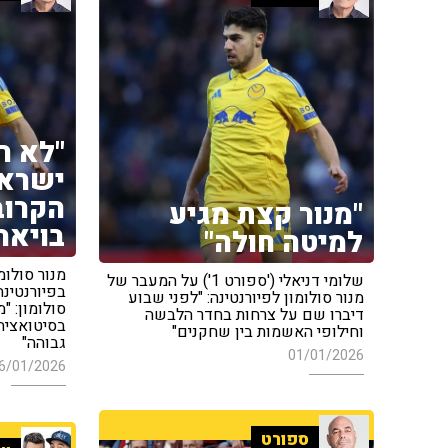
"לא ר
ישראל
הקרוב
"מנור קצת מגיע
בויאר
למיטה חולה"
מנור סולומ
שלומי דניאלי ('ספורט 1') על המעבר של
בפיורנטינה
מנור סולומון לפיורנטינה: "לפני שבוע
סולומון: "
דיברו שם על צרחות בחדר הלבשה
בסיטואציה
וחילופי האשמות בין שחקנים"
גבוהה"
01/01/2026
6/01/2026
ספורט