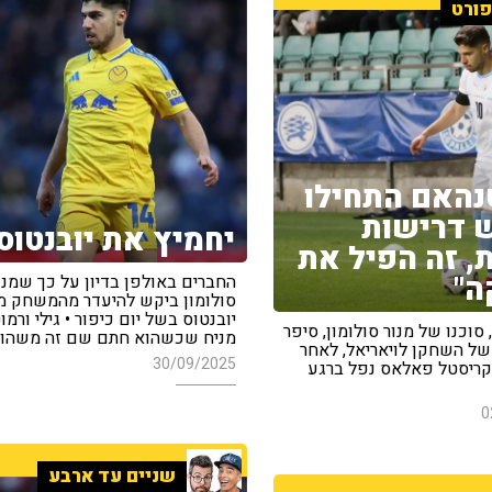
ורט
נהאם התחילו
 דרישות
יחמיץ את יובנטוס
, זה הפיל את
ה"
החברים באולפן בדיון על כך שמנו
סולומון ביקש להיעדר מהמשחק מ
יובנטוס בשל יום כיפור • גילי ורמוט
סוכנו של מנור סולומון, סיפר
מניח שכשהוא חתם שם זה משהו 
של השחקן לויאריאל, לאחר
30/09/2025
ריסטל פאלאס נפל ברגע
0
שניים עד ארבע