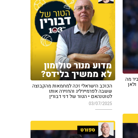
מדוע מנור סולומון
לא ממשיך בלידס?
יסה להסביר מה
ולאן
הכוכב הישראלי זכה למחמאות מהקבוצה
ששבה לפרמיירליג והחזירה אותו
לטוטנהאם • הטור של דני דבורין
03/07/2025
ספורט