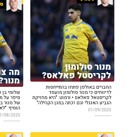
ספ
מנור סולומון
מה צו
לקריסטל פאלאס?
מנור?
החברים באולפן פתחו בהתייחסות
לדיווחים כי מנור סולומון מועמד
שלומי בן ע
לקריסטאל פאלאס • ורמוט: "היא מחזיקת
סיפר על מ
הגביע האנגלי וגם זכתה במגן הקהילה"
של מנור בר
הוסיף: "לא
01/09/2025
1/08/2025