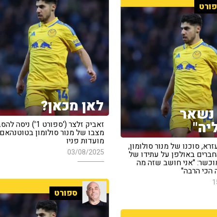
ורט
לאן מכאן?
 נשאר
יה"
זאביק זלצר ('ספורט 1') נ
מצבו של מנור סולומון בטוטנהאם 
מועדות פניו
זרא, סוכנו של מנור סולומון,
03/08/2025
חברים באולפן על עתידו של
כשר: "אני חושב שזה מה
 הכי הרבה"
1
ספורט