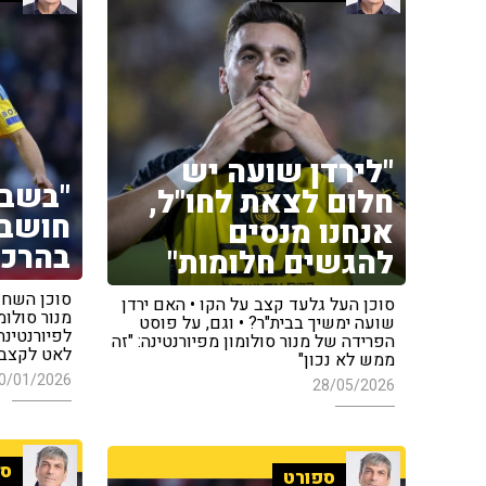
"לירדן שועה יש
"בשבת
חלום לצאת לחו"ל,
חושב 
אנחנו מנסים
בהרכב
להגשים חלומות"
סוכן השחקנ
סוכן העל גלעד קצב על הקו • האם ירדן
מנור סולומ
שועה ימשיך בבית"ר? • וגם, על פוסט
לפיורנטינה
הפרידה של מנור סולומון מפיורנטינה: "זה
לאט לקצב"
ממש לא נכון"
0/01/2026
28/05/2026
ספ
ספורט