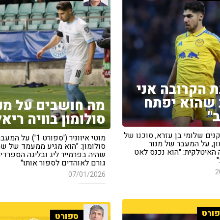
 הקרובה אני
שהוא יפתח
מה חושבים על מנ
"
סולומון בוויה ריא
ים שלומי בן עזרא, סוכנו של
מוטי איווניר ('ספורט 1') ע
ון, על המעבר של מנור
סולומון: "הוא מגיע ממעמד של ש
 האיטלקית: "הוא נכנס לאט
שהיה בפרמייר ליג ובליגה הספרדית
גורם לאוהדים לספור אותו"
2
07/01/2026
ורט
ספורט