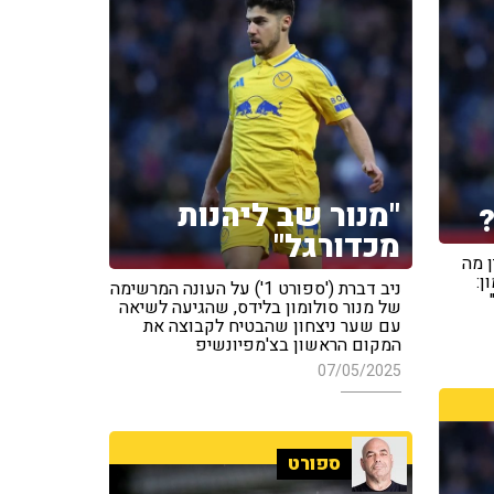
"מנור שב ליהנות
מכדורגל"
ה להבין מה
ן:
ניב דברת ('ספורט 1') על העונה המרשימה
של מנור סולומון בלידס, שהגיעה לשיאה
עם שער ניצחון שהבטיח לקבוצה את
המקום הראשון בצ'מפיונשיפ
07/05/2025
ספורט