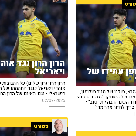
ורט
הרון הרון נגד אוהד
פן עתידו של
ויאריאל
הרון הרון (רון שלום) על התגובות 
אוהדי ויאריאל כנגד החתמתו של 
זרא, סוכנו של מנור סולומון,
הישראלי • וגם: האיום של הרון הרו
צבו של השחקן: "מצבו הרפואי
02/09/2025
וך השם הרבה יותר טוב" •
 צריך לחזור מהר מדי"
1
ספורט