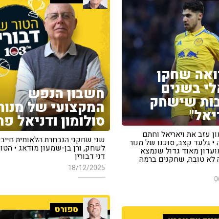
ואה שחקן
י בשנים
חשבון הנפש
ות שישחק
המקצועי של מנור
יאל"
סולומון ודניאל פר
ון עזב את ויאריאל וחתם
שני שחקני הנבחרת הלאומית חייבי
 • גלעד קצב, סוכנו של מנור
לשחק, ורן בן-שמעון מודאג • הטו
מועדון מאוד גדול שנמצא
דני דבורין
 לא טובה, שחקנים ברמה
18/12/2025
0
ספורט