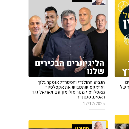
הליגיונרים הבכירים
ץ
שלנו
ם
הגביע ההולנדי והספרדי: אוסקר גלוך
ר של
ואייאקס שתפגוש את אקסלסיור
מאסלויס • מנור סולומון עם ויאריאל נגד
ראסינג סנטנדר
17/12/2025
ספורט