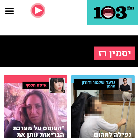
יסמין רז
גלעד שלמור ודורון
איפה הכסף
הרמן
"העומס על מערכת
נפילה לתהום
הבריאות נותן את