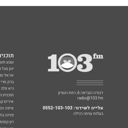
תוכניות fm
שבע תש
ינון מגל 
אראל סג"
ברק סרי 
גיא פלג
דבורה הנביאה 6, רמת השרון
תוכנית ה
radio@103.fm
איריס קו
עלייה לשידור: 0552-103-103
איפה הכ
בעלות שיחה רגילה
פנינה בת
רון קופמ