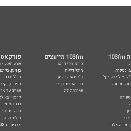
103
103fm מייעצים
פודקאסט
ע
פרופ' רפי קרסו
שבע תשע - 
ובן כספית
מיכל דליות
בן וינון, בקיצו
ל ואיל ברקוביץ'
ד"ר מאיה רוזמן
סג"ל וברקו -
ואלי אוחנה
הרב אפרים בן צבי
ספורט, בקיצו
שיחות לילה
שניים עד ארב
ספורט
קרסו יוצא לא
ל
ככה קמתי
סף
הכול פתוח - א
 צבי
מילים ולחן
ן ואריה אלדד
ארכיון 103fm