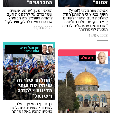
אטום"
מתגרשים"
אטילה שומפלבי ('ynet')
המאזין טען: "שומע אנשים
חשף בציוץ כי מתארגן מודל
שמדברים על לחלק את העם
לחלוקת העם היהודי לשניים
ליהודה וישראל, מה הבעיה?
לפי השקפת עולם פוליטית:
אם הם רוצים לחלק, שיחלקו"
"יש גורמים שפועלים לבניית
22/03/2023
תוכנית להיפרדות"
12/07/2023
ינון מגל ויריב
אופנהיימר
גיא פלג
"החלום שלי זה
שיהיו פה שתי
מדינות - יהודה
וישראל"
כך חשף המאזין שעלה
לשידור • כשיריב פנה לינון
בניסיון להבין באיזו מדינה