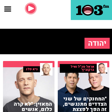
יהודה
אראל סג"ל ואיל
גיא פלג
ברקוביץ'
"המחנקים של שני
הצדדים מתנגשים,
המאזין: "לא קרה
זה הפך לפצצת
כלום, אנשים