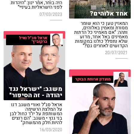
היה בוחר, אמר ינון: "היהדות
לפני הישראליות בעיניי"
אחד אלוהים?
07/03/2023
המאזין טען כי הוא שומר
מסורת ומאמין באלוהים,
ותהה: "אם מאמיני כל הדתות
מאמינים באל אחד, מדוע
אראל סג"ל ואיל
שלא נתפלל כולנו במקומות
ברקוביץ'
הקדושים לאחרים גם?"
20/07/2021
מועדון ארוחת הבוקר
משגב: "ישראל נגד
יהודה - זה הסיפור"
אראל סג"ל ואורי משגב דנו
על המלצת הרשימה
המשותפת על יו"ר כחול לבן
בני גנץ • משגב: "הם רוצים
להיות חלק מהמשחק"
16/03/2020