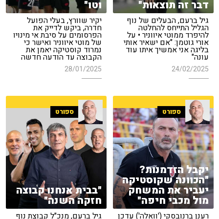
דבר זה תוצאות"
וטו"
גיל ברעם, הבעלים של נוף
יקיר שוורץ, בעלי הפועל
הגליל התייחס להחלטה
חדרה, ביקש לדייק את
להיפרד ממוטי איווניר • על
הפרסומים על סיבת אי מינויו
אורי גוטמן: "אם ישאיר אותי
של מוטי איווניר ואישר כי
בליגה אני אמשיך איתו עוד
נמרוד קוסטיקה יאמן את
עונה"
הקבוצה עד הודעה חדשה
28/01/2025
24/02/2025
ספורט
ספורט
יקבל הזדמנות?
"הכוונה שקוסטיקה
יעביר את המשחק
"בבית אנחנו קבוצה
מול מכבי חיפה"
חזקה השנה"
רענן ברנובסקי ('וואלה') עדכן
גיל ברעם, מנכ"ל קבוצת נוף