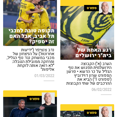
ספורט
תקופה טובה למכבי
תל אביב, אבל האם
זה יספיק?
רגע האמת של
נדב צנציפר ('ידיעות
אחרונות') על הניצחון של
בית"ר ירושלים
מכבי במשחק נגד נוף הגליל,
ומרחקה ממובילת הטבלה:
הערב (א') הקבוצה
"לא רואה אותה לוקחת
הירושלמית תפגוש את נוף
אליפות"
הגליל על כר הדשא • פרשן
הספורט שרון דוידוביץ
01/03/2022
('ספורט 1') הביא את
ההרכבים של שתי הקבוצות
06/02/2022
ספורט
ספורט