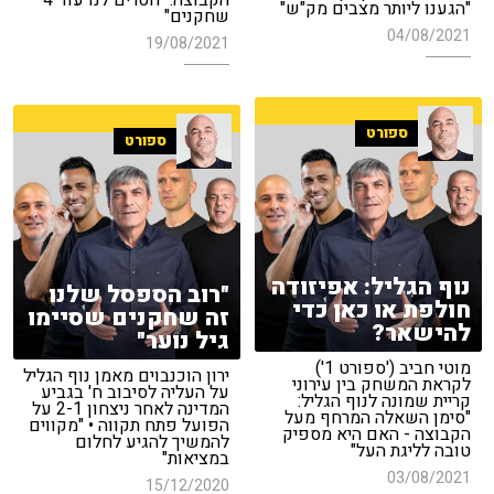
הקבוצה: "חסרים לנו עוד 4
"הגענו ליותר מצבים מק"ש"
שחקנים"
04/08/2021
19/08/2021
ספורט
ספורט
נוף הגליל: אפיזודה
"רוב הספסל שלנו
חולפת או כאן כדי
זה שחקנים שסיימו
להישאר?
גיל נוער"
מוטי חביב ('ספורט 1')
ירון הוכנבוים מאמן נוף הגליל
לקראת המשחק בין עירוני
על העליה לסיבוב ח' בגביע
קריית שמונה לנוף הגליל:
המדינה לאחר ניצחון 2-1 על
"סימן השאלה המרחף מעל
הפועל פתח תקווה • "מקווים
הקבוצה - האם היא מספיק
להמשיך להגיע לחלום
טובה לליגת העל"
במציאות"
03/08/2021
15/12/2020