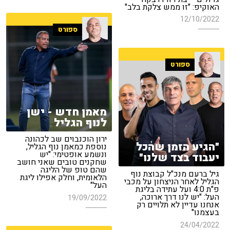
האוקיפ: "זו ממש צלקת בלב"
12/10/2022
ספורט
ספורט
מאמן חדש - ישן
לנוף הגליל
ירון הוכנבוים שב לכהונה
"הגיע הזמן שהכל
נוספת כמאמן נוף הגליל,
ונשמע אופטימי: "יש
יעבוד בצד שלנו"
שחקנים טובים שאני חושב
שהם טופ של הליגה
גיל ברעם מנכ"ל קבוצת נוף
הלאומית, וחלק אפילו ליגת
הגליל לאחר הניצחון על מכבי
העל"
פ"ת 4:0 ועל עתידה בליגת
העל: "יש לנו דרך ארוכה,
19/09/2022
אנחנו עדיין לא תלויים רק
בעצמנו"
24/04/2022