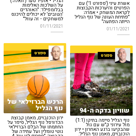
הגליל • אופיר סער ('וואלה')
אשרת עיני ('ספורט 1') עם
על השלכות האלימות
הפרטים והיערכות הקבוצות
בבלומפילד: "האוהדים
לקראת המשחק • אמרה:
'הטובים' לא יכולים להיכנס
"פתיחת העונה של נוף הגליל
למשחקים - זה עוול"
הייתה הפתעה"
01/11/2021
01/11/2021
ספורט
ספורט
הרכש הברזילאי של
נוף הגליל
שוויון בדקה ה-94
ירון הוכנבוים, מאמן קבוצת
נוף הגליל סיימה בתיקו (1:1)
הכדורסל נוף הגליל, סיפר על
מול עירוני ק"ש עם גול
החתמתו של הבלם הברזילאי
שהבקיעו ברגע האחרון • ירון
גוטי טומלין ועל עתידה של
הוכנבוים, מאמן נוף הגליל: