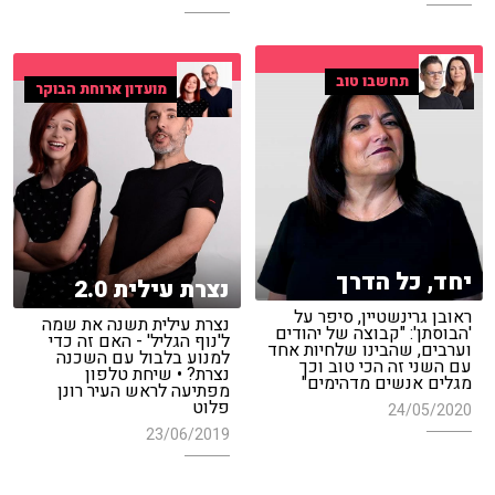
תחשבו טוב
מועדון ארוחת הבוקר
יחד, כל הדרך
נצרת עילית 2.0
ראובן גרינשטיין, סיפר על
נצרת עילית תשנה את שמה
'הבוסתן': "קבוצה של יהודים
ל'נוף הגליל' - האם זה כדי
וערבים, שהבינו שלחיות אחד
למנוע בלבול עם השכנה
עם השני זה הכי טוב וכך
נצרת? • שיחת טלפון
מגלים אנשים מדהימים"
מפתיעה לראש העיר רונן
פלוט
24/05/2020
23/06/2019