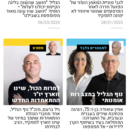
לגבי סוגיית המאמן הזמני של
הגליל: "חושב שהשנה בליגה
הפועל חדרה לאחר
הקיימת יכולנו לעלות" •
הפרסומים שמוטי איווניר לא
הוסיף: "חושב שזו עונה מאוד
ימונה לתפקיד
מפוספסת בשבילנו"
06/03/2024
28/01/2025
למבוגרים בלבד
ספורט
למרות הכול, שינו
נוף הגליל במצב רוח
זוארץ יו"ר
אומנותי
ההתאחדות החדש
אמין עואודה בן ה־75, הנהנה
גיל ברעם, מנכ"ל נוף הגליל,
מכתיבת שירים בעברית
אחד מחברי הנהלת
ובערבית, על התערוכה
ההתאחדות שתמך במיוני של
המופלאה בעיר בשיתוף הקרן
שינו זוארץ לתפקיד, הגיב
לידידות • אל תפספסו
לבחירתו