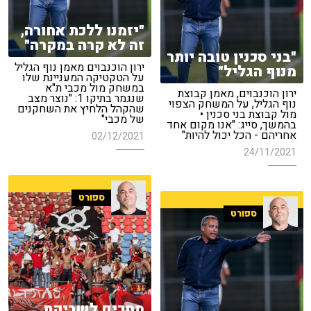
"יזמנו ללכת אחורה,
זה לא קרה במקרה"
"בני סכנין טובה יותר
ירון הוכנבוים מאמן נוף הגליל
מנוף הגליל"
על הטקטיקה המעניינת שלו
במשחק מול מכבי ת"א
ירון הוכנבוים, מאמן קבוצת
שנגמר בתיקו 1: "נוצר מצב
נוף הגליל, על המשחק הצפוי
שהקהל הלחיץ את השחקנים
מול קבוצת בני סכנין •
של מכבי"
בהמשך, סייג: "אנו מקום אחד
אחריהם - הכל יכול להיות"
02/12/2021
24/11/2021
ספורט
ספורט
מחכים לשריקת