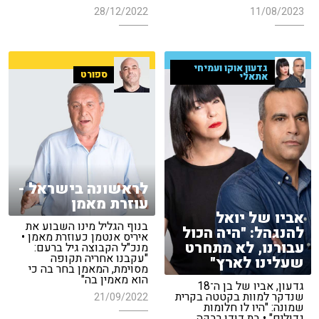
28/12/2022
11/08/2023
גדעון אוקו ועמיחי
ספורט
אתאלי
לראשונה בישראל -
עוזרת מאמן
אביו של יואל
בנוף הגליל מינו השבוע את
להנגהל: "היה הכול
איריס אנטמן כעוזרת מאמן •
עבורנו, לא מתחרט
מנכ"ל הקבוצה גיל ברעם:
"עקבנו אחריה תקופה
שעלינו לארץ"
מסוימת, המאמן בחר בה כי
הוא מאמין בה"
גדעון, אביו של בן ה־18
שנדקר למוות בקטטה בקרית
21/09/2022
שמונה: "היו לו חלומות
גדולים" • בת דודו רבקה