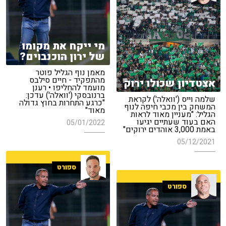
מי ייקח את מקומו
של ירון הוכנבוים?
מאמן נוף הגליל פוטר
מהתפקיד - חיים סילבס
אצטדיון שכולו ירוק
מועמד להחליפו • רענן
ברנובסקי ('וואלה') עדכן:
שלמה וייס ('וואלה') לקראת
"כרגע התחרות בחוץ גדולה
המשחק בין מכבי חיפה לנוף
מאוד"
הגליל: "מעניין מאוד לראות
האם בעוד שעתיים יגיעו
05/01/2022
באמת 3,000 אוהדים ירוקים"
05/12/2021
ספורט
ספורט