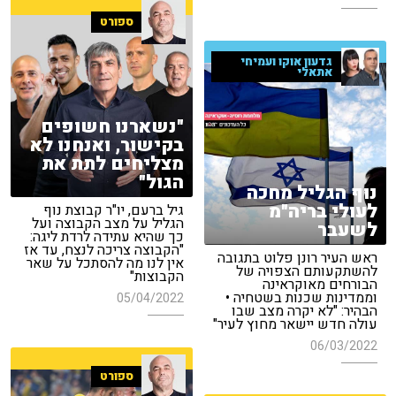
ספורט
גדעון אוקו ועמיחי
אתאלי
"נשארנו חשופים
בקישור, ואנחנו לא
מצליחים לתת את
הגול"
נוף הגליל מחכה
לעולי בריה"מ
גיל ברעם, יו"ר קבוצת נוף
הגליל על מצב הקבוצה ועל
לשעבר
כך שהיא עתידה לרדת ליגה:
"הקבוצה צריכה לנצח, עד אז
ראש העיר רונן פלוט בתגובה
אין לנו מה להסתכל על שאר
להשתקעותם הצפויה של
הקבוצות"
הבורחים מאוקראינה
וממדינות שכנות בשטחיה •
05/04/2022
הבהיר: "לא יקרה מצב שבו
עולה חדש יישאר מחוץ לעיר"
06/03/2022
ספורט