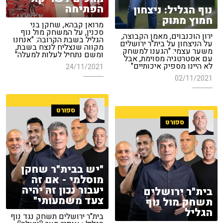
הפתיחה
נוף הגליל: ניצחון
חמוץ מתוק
מרואן קבהא, שחקן בני
סכנין, על המשחק מול נוף
ירון הוכנבוים, מאמן הקבוצה,
הגליל בשבת הקרובה: "אנחנו
על הניצחון על בית"ר ירושלים
מקווה שנצליח לנצח בשבת,
משער עצמי: "הגענו למשחק
ומשם נתחיל לעלות למעלה"
עם אסטרטגיה מסוימת, אבל
לא היינו מספיק איכותיים"
24/11/2021
02/11/2021
ספורט
ספורט
"יש בבית"ר שחקן
מוסלמי - אם זה
יעבור נכון זה יהיה
בית"ר ירושלים
צעד משמעותי"
תשחק מול נוף
הגליל
בית"ר ירושלים תשחק נגד נוף