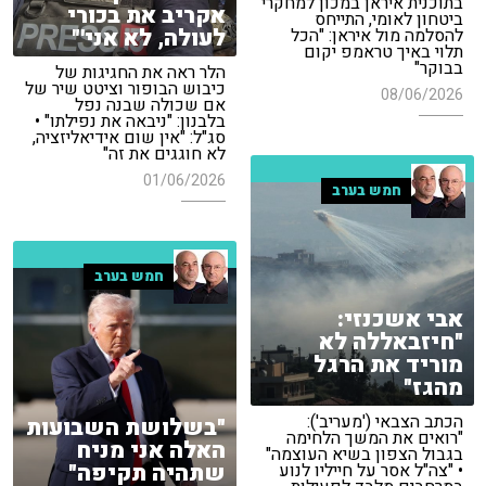
בתוכנית איראן במכון למחקרי
אקריב את בכורי
ביטחון לאומי, התייחס
לעולה, לא אני'"
להסלמה מול איראן: "הכל
תלוי באיך טראמפ יקום
בבוקר"
הלר ראה את החגיגות של
כיבוש הבופור וציטט שיר של
08/06/2026
אם שכולה שבנה נפל
בלבנון: "ניבאה את נפילתו" •
סג"ל: "אין שום אידיאליזציה,
לא חוגגים את זה"
01/06/2026
חמש בערב
חמש בערב
אבי אשכנזי:
"חיזבאללה לא
מוריד את הרגל
מהגז"
הכתב הצבאי ('מעריב'):
"בשלושת השבועות
"רואים את המשך הלחימה
האלה אני מניח
בגבול הצפון בשיא העוצמה"
שתהיה תקיפה"
• "צה"ל אסר על חייליו לנוע