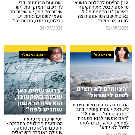
13') התייחס להחלטת הנשיא
'שמועות מבוססות' כדי
טראמפ לבטל את התקיפה
להירשם • המוקדנית: "יש
באיראן: "זו מדיניות ניהול
שירות חד יומי, יש שירות חד
כאוטית שבה טראמפ רוצה
פעמי לשמועה אחת, יש
לשגע את כולם"
רכילות, ספורט, תרבות וכו'"
26/07/2026
02/08/2026
איריס קול
רבקה מיכאלי
"הצוותים לא רוצים
"ברגע שהיה כאן
לטוס לישראל"
שבעה באוקטובר,
הוא היה הראשון
החברות הזרות מבטלות טיסות
שהגיע לפה״
לישראל • עמית קוטלר, כתב
'פספורט ניוז' ו-'רשת 13':
"האם אפשר לבוא בטענות
יוסי שיפמן מרכז את
לצוותים שלא רוצים לטוס
המופעים הבולטים במוזיקה •
לפה? לא יודע"
והפעם על אופרת טוסקה
שעולה באופרה הישראלית
26/07/2026