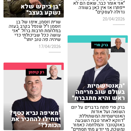
"אני אומר כבר, שאם הם לא
"בן ביקש שלא
ייפתרו אז אין כאן בשורה
נשקע בעצב"
גדולה לעסקים"
20/04/2026
שרית זוסמן, אימו של בן
זוסמן ז"ל שנפל בקרב בעזה
במלחמת חרבות ברזל: "אני
עושה ככל שביכולתי כדי
שיהיה פה טוב יותר"
ברק סרי
17/04/2026
רון קופמן
"האנטישמיות
בעולם שוב מרימה
ראש והיא מתגברת"
ברק סרי פתח בדברים על יום
השואה ועל אודות
"מאיפה נביא כסף?
האנטישמיות המשתוללת:
יתחילו להחכיר את
"דווקא לאחר טבח השבעה
הכותל?"
באוקטובר. והמלחמה כאמור
נמשכת, מי יודע מתי תסתיים"