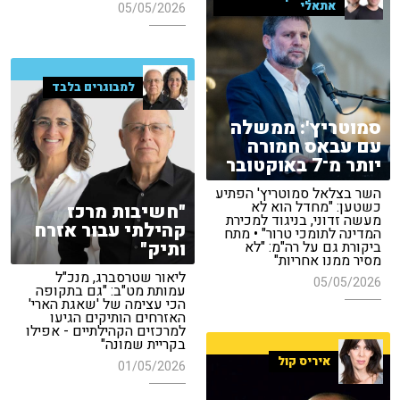
אתאלי
05/05/2026
למבוגרים בלבד
סמוטריץ': ממשלה
עם עבאס חמורה
יותר מ־7 באוקטובר
השר בצלאל סמוטריץ' הפתיע
כשטען: "מחדל הוא לא
"חשיבות מרכז
מעשה זדוני, בניגוד למכירת
קהילתי עבור אזרח
המדינה לתומכי טרור" • מתח
ותיק"
ביקורת גם על רה"מ: "לא
מסיר ממנו אחריות"
ליאור שטרסברג, מנכ"ל
05/05/2026
עמותת מט"ב: "גם בתקופה
הכי עצימה של 'שאגת הארי'
האזרחים הותיקים הגיעו
למרכזים הקהילתיים - אפילו
בקריית שמונה"
איריס קול
01/05/2026