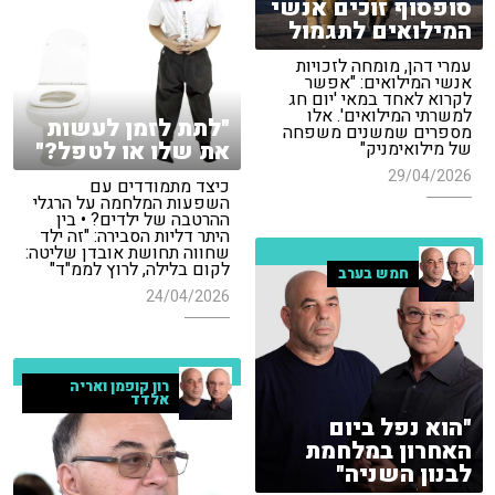
סופסוף זוכים אנשי
המילואים לתגמול
עמרי דהן, מומחה לזכויות
אנשי המילואים: "אפשר
לקרוא לאחד במאי 'יום חג
למשרתי המילואים'. אלו
"לתת לזמן לעשות
מספרים שמשנים משפחה
את שלו או לטפל?"
של מילואימניק"
29/04/2026
כיצד מתמודדים עם
השפעות המלחמה על הרגלי
ההרטבה של ילדים? • בין
היתר דליות הסבירה: "זה ילד
שחווה תחושת אובדן שליטה:
לקום בלילה, לרוץ לממ"ד"
חמש בערב
24/04/2026
רון קופמן ואריה
אלדד
"הוא נפל ביום
האחרון במלחמת
לבנון השניה"