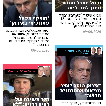
חוסל מחבל חמוש
סמוך למרגליות
אבי אשכנזי ('מעריב'): "צה"ל
"הותקף מפעל
נמצא בעומק של כמעט 12
פטרוכימי באיראן"
ק"מ פנימה, ולכן לא ברור איך
הוא הצליח לחמוק"
השר זאב אלקין, חבר הקבינט
09/06/2026
המדיני ביטחוני, אישר את
הדברים: "הנזק הוא גדול
מאוד" • הוסיף: "היו פגיעות
גם בטהרן"
08/06/2026
גדעון אוקו ועמיחי
אתאלי
אראל סג"ל ואור הלר
"איראן מנסה לעצב
מציאות אסטרטגית
חדשה"
הלר משירה של
דני סיטרינוביץ', חוקר בכיר
רעיה הרניק: "'לא