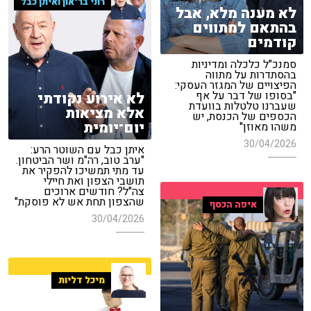
רוני בר־און ואיתן כבל
לא מענה מלא, אבל
בהתאם למתווים
קודמים
סמנכ"ל כלכלה ומדיניות
בהסתדרות על מתווה
הפיצויים של המגזר העסקי:
"בסופו של דבר על אף
לא אירוע נקודתי
שעברנו טלטלות בוועדת
אלא מציאות
הכספים של הכנסת, יש
יום־יומית
משהו מאוזן"
30/04/2026
איתן כבל עם השוטר הרע:
"ערב טוב, רה"מ ושר הביטחון.
עד מתי תמשיכו להפקיר את
תושבי הצפון ואת חיילי
צה"ל? חודשים ארוכים
שהצפון תחת אש לא פוסקת"
איפה הכסף
30/04/2026
מיכל דליות