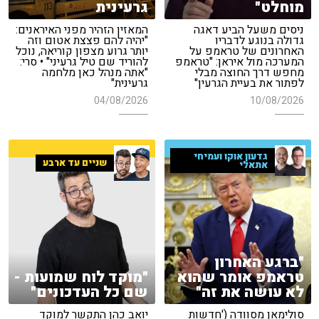
מוחלט"
גרעינית
ניסים משעל הביע דאגה
המאזין הזהיר מפני האיראנים:
גדולה בנוגע לדבריו
"יהיה להם פצצת אטום וזה
האחרונים של טראמפ על
יותר גרוע מצפון קוריאה, נוכל
המערכה מול איראן: "טראמפ
להוריד שם טיל גרעיני" • סרי:
מחפש דרך החוצה מבלי
"אתה מנהל כאן מלחמה
לפתור את בעיית הגרעין"
גרעינית"
04/08/2026
10/08/2026
גדעון אוקו ועמיחי
שניים עד ארבע
אתאלי
"ברגע האחרון
טראמפ אומר שהוא
"מוקד לוח שמועות -
לא עושה את זה"
שם כל העדכונים"
סולימאן מסוודה ('חדשות
יואב כהן התקשר למוקד