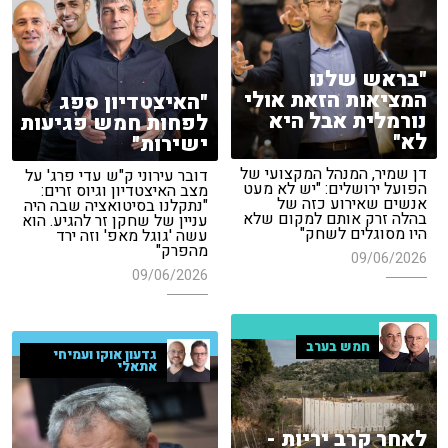
"בראש שלנו
המציאות הזאת אולי
"האיצטדיון ספג
נורמלית אבל היא
לפחות חמש פגיעות
לא"
ישירות"
דן שמיר, המנהל המקצועי של
דובר עירוני ק"ש עדי פרג' על
הפועל ירושלים: "יש לא מעט
מצב האיצטדיון וגיוס זרים:
אנשים שאירוע כזה של
"נתקלנו בסיטואציה שבה היה
בהלה זרק אותם למקום שלא
עניין של שחקן זר להגיע. הוא
היו מסוגלים לשחק"
עשה 'גוגל מאפ' וזה ירד
מהפרק"
09/06/2026
09/06/2026
חמש בערב
גדעון אוקו ועמיחי
אתאלי
לאחר קרב יריות -