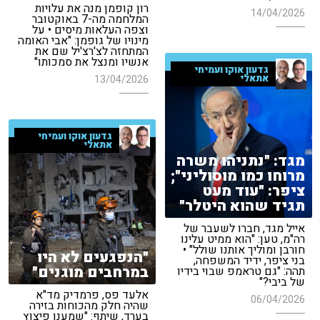
רון קופמן מנה את עלויות
14/04/2026
המלחמה מה-7 באוקטובר
וצפה העלאות מיסים • על
מינויו של גופמן: "אבי האומה
המתחזה לצ'רצ'יל שם את
אנשיו ומנצל את סמכותו"
גדעון אוקו ועמיחי
אתאלי
13/04/2026
גדעון אוקו ועמיחי
אתאלי
מגד: "נתניהו משרה
מרוחו כמו מוסוליני";
ציפר: "עוד מעט
תגיד שהוא היטלר"
אייל מגד, חברו לשעבר של
רה"מ, טען: "הוא ממיט עלינו
חורבן ומוליך אותנו שולל" •
"הנפגעים לא היו
בני ציפר, ידיד המשפחה,
במרחבים מוגנים"
תהה: "גם טראמפ שבוי בידיו
של ביבי?"
אלעד פס, פרמדיק מד"א
06/04/2026
שהיה חלק מהכוחות בזירה
בערד, שיתף: "שמענו פיצוץ