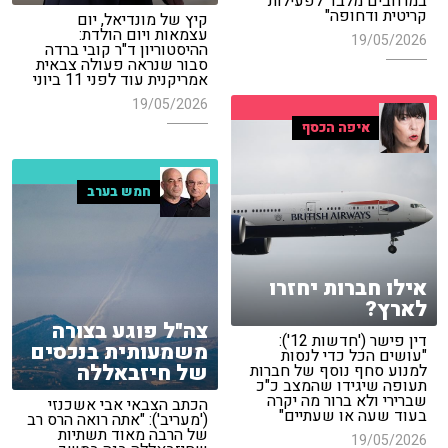
במרחבים מלבד לפעילות
קריטית ודחופה"
קיץ של מונדיאל, יום
עצמאות ויום הולדת:
19/05/2026
ההיסטוריון ד"ר קובי ברדה
סבור שנראה פעולה צבאית
אמריקנית עוד לפני 11 ביוני
19/05/2026
איפה הכסף
חמש בערב
אילו חברות יחזרו
לארץ?
צה"ל פוגע בצורה
דין פישר ('חדשות 12'):
משמעותית בנכסים
"עושים הכל כדי לנסות
של חיזבאללה
למנוע סחף נוסף של חברות
תעופה שיגידו שהמצב כ"כ
שברירי ולא ברור מה יקרה
הכתב הצבאי אבי אשכנזי
בעוד שעה או שעתיים"
('מעריב'): "אתה רואה הרס רב
של הרבה מאוד תשתיות
19/05/2026