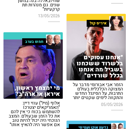
שחיזבאללה בנה במשך
שנים. גם מנהרות תת
קרקעיות"
13/05/2026
איריס קול
חמש בערב
"אנחנו עסוקים
בלשרוד ששכחנו
בשביל מה אנחנו
בכלל שורדים"
הזמר אבי אבורומי מדבר על
מי ימצמץ ראשון,
המצוקה הכלכלית בעולם
איראן או ארה"ב?
התרבות, על הסינגל החדש
והתקווה לימים שקטים יותר
אלוף (מיל') עוזי דיין:
05/05/2026
"האמריקאים יצטרכו
להשתמש בכוח כי אין להם
את כל הזמן שבעולם. המצב
הנוכחי היה יכול להיות טוב
אם אפשר היה להאיץ אותו"
גדעון אוקו ועמיחי