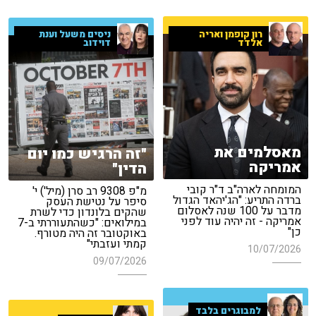
רון קופמן ואריה
ניסים משעל וענת
אלדד
דוידוב
מאסלמים את
"זה הרגיש כמו יום
אמריקה
הדין"
המומחה לארה"ב ד"ר קובי
מ"פ 9308 רב סרן (מיל') י'
ברדה התריע: "הג'יהאד הגדול
סיפר על נטישת העסק
מדבר על 100 שנה לאסלום
שהקים בלונדון כדי לשרת
אמריקה - זה יהיה עוד לפני
במילואים: "כשהתעוררתי ב-7
כן"
באוקטובר זה היה מטורף.
קמתי ועזבתי"
10/07/2026
09/07/2026
למבוגרים בלבד