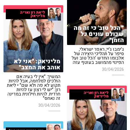
ליאת רון ואריה
מליניאק
"'הכל טוב' כי זה מה
שכולם עונים כל
הזמן"
ג'ימבו ג'יי, ראפר ישראלי,
סיפר על תהליכי היצירה של
אלבומו החדש 'הכל טוב ועל
מליניאק: "אני לא
הפינוי מהמושב בעוטף עזה
אוהב את המצב"
30/04/2026
המשיך: "אין לי בעיה אם
הולכים למלחמה, אבל להיות
תקוע לא פה ולא שם" • ליאת
רון: "יש לי רצון עז להיות
ליאת רון ואריה
חרדית. להיות חילונית במדינה
מליניאק
זה נאחס"
30/04/2026