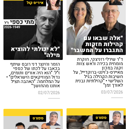
איריס קול
"אלה שבאו עם
קהילות חזקות
"לא יכולתי להוציא
התגברו על המשבר"
מילה"
ד"ר שירלי רזניצקי, חוקרת
מומחית בכירה וראש צוות
הזמר והיוצר דני רובס שיתף
זקנה במכון
בכאבו על לכתו של כספי
מאיירס-ג'וינט-ברוקדייל, על
ז"ל: "הוא היה אורים ותומים,
חשיבות הקהילה בגיל
גדול המוזיקאים הישראלים" •
השלישי • "קהילתיות נבנית
על המלחמה: "האהבה תציל
לאורך זמן"
אותנו מהחושך"
03/07/2026
02/07/2026
ספורט
ספורט