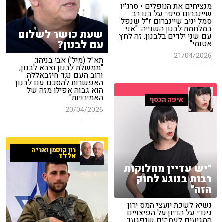
מנציחים את הנופלים • סרג'יו
שיינברום סיפר על בנו רב
סמל יניב שיינברום ז"ל שנפל
במלחמת לבנון השנייה: "אני
שעת כושר לשלום
עם שני ילדים בלבנון. זה לחץ
עם לבנון?
אטומי"
21/04/2026
תא"ל (מיל') אבי בניהו:
"ממשלת לבנון וצבא לבנון,
ורוב העם נגד חיזבאללה.
האפשרות להסכם עם לבנון
הוא גבוה אפילו מזה של
האמירויות"
איפה הכסף
20/04/2026
רון קופמן ואריה
אלדד
"יש עדיין מחלוקות
רבות בנוגע לחוק
הזה"
נשיא לשכת יועצי המס ירון
גינדי על הדיון על הפיצויים
המגיעים לעסקים שנפגעו: