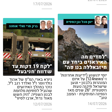
17/07/2026
ינון מגל ובן כספית
ברק סרי ואלי אוחנה
"למדים מה
האיראנים ביחד עם
"לקח 19 דקות עד
חיזבאללה בנו פה"
שדווח 'חניבעל'"
יוסי יהושוע ('ידיעות אחרונות'
ו-'I24news') על איום
גיורא בארי, המ"פ של אהוד
המנהרות בלבנון • וטען
גולדווסר ז"ל ואלדד רגב ז"ל,
שישראל תיקנה טעות
נזכר במהלך האירועים
היסטורית: "26 שנים מאז
שהוביל לפתיחת מלחמת
הנסיגה המופקרת - המצב
לבנון השנייה: "היה חשש
טוב"
מאוד גדול, ארבו לסיור"
14/07/2026
12/07/2026