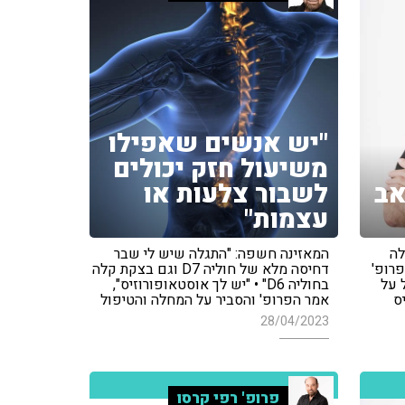
"יש אנשים שאפילו
משיעול חזק יכולים
אב
לשבור צלעות או
עצמות"
לה
המאזינה חשפה: "התגלה שיש לי שבר
פרופ'
דחיסה מלא של חוליה D7 וגם בצקת קלה
 על
בחוליה D6" • "יש לך אוסטאופורוזיס",
ס
אמר הפרופ' והסביר על המחלה והטיפול
28/04/2023
פרופ' רפי קרסו