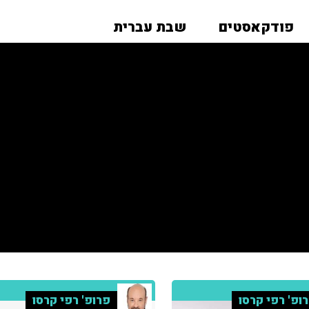
פודקאסטים
שבת עברית
ופ' רפי קרסו
פרופ' רפי קרסו