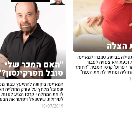
 הצלה
פילה בביתה, נשברו למאזינה
 וכעת היא צפויה לעבור
"האם המכר שלי
 • פרופ' קרסו הסביר: "החומר
סובל מפרקינסון?"
וליה ומחזיר לה את הנפח"
1
המאזינה ביקשה להתייעץ עבור מכ
שסובל מלחץ על עורק החולייה הא
לו את המחלה • קרסו הציע לפנות
לנוירולוג שיתשאל ויפתור את הבעי
19/07/2019