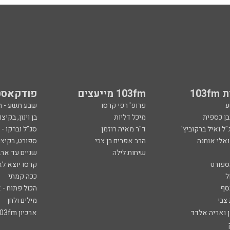
103
103fm מייעצים
פודקאסט
ע
פרופ' רפי קרסו
שבע תשע - 
ובן כספית
מיכל דליות
בן וינון, בקיצו
ל ואיל ברקוביץ'
ד"ר מאיה רוזמן
סג"ל וברקו -
ואלי אוחנה
הרב אפרים בן צבי
ספורט, בקיצו
שיחות לילה
שניים עד ארב
ספורט
קרסו יוצא לא
ל
ככה קמתי
סף
הכול פתוח - א
 צבי
מילים ולחן
ן ואריה אלדד
ארכיון 103fm