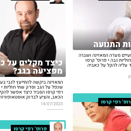
ת התנועה
עיים מעדה המאזינה ושברה
ליות גבה • פרופ' קרסו
כיצד מקלים על כ
ד עליה להקל על כאביה
מפציעה בגב?
0
המאזינה ביקשה להתייעץ לגבי בע
שנפל על הגב וסדק שתי חוליות • 
רפי קרסו הסביר כיצד אפשר להקל
הכאב, והציע לבדוק אוסטאופורוזי
ופ' רפי קרסו
14/07/2023
פרופ' רפי קרסו