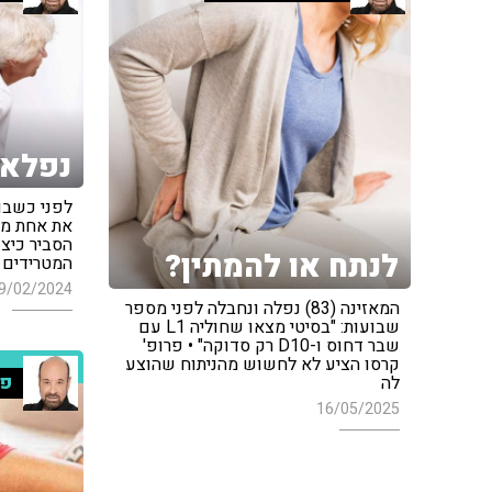
נפלאו
לפני כשבו
את אחת מחו
הסביר כיצ
לנתח או להמתין?
המטרידים
9/02/2024
המאזינה (83) נפלה ונחבלה לפני מספר
שבועות: "בסיטי מצאו שחוליה L1 עם
שבר דחוס ו-D10 רק סדוקה" • פרופ'
קרסו הציע לא לחשוש מהניתוח שהוצע
פר
לה
16/05/2025