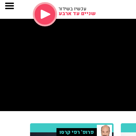
עכשיו בשידור
שניים עד ארבע
פרופ' רפי קרסו