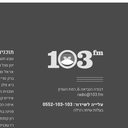
תוכניות fm
שבע תש
ינון מגל 
אראל סג"
ברק סרי 
גיא פלג
דבורה הנביאה 6, רמת השרון
תוכנית ה
radio@103.fm
איריס קו
עלייה לשידור: 0552-103-103
איפה הכ
בעלות שיחה רגילה
פנינה בת
רון קופמ
רז שכניק