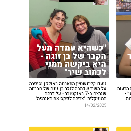
"כשהיא עמדה מעל
הקבר של בן זוגה -
היא ביקשה ממני
לכתוב שיר"
נועם קליינשטיין התארחה באולפן וסיפרה
 הרעות
על השיר שכתבה לזכר בן זוגה של חברתה
' •
שנרצח ב-7 באוקטובר • על דרכה
ות
המוזיקלית: "צריכה לפקס את האנרגיה"
14/02/2025