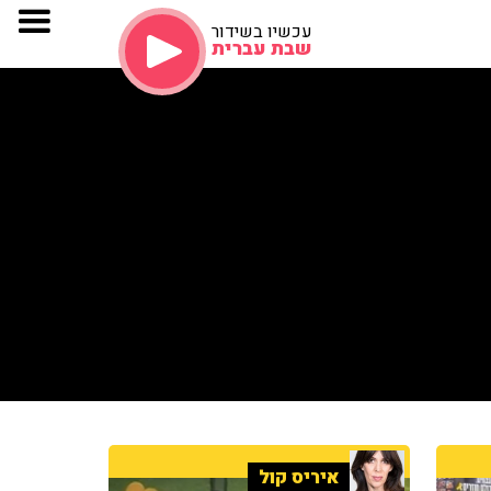
עכשיו בשידור
שבת עברית
איריס קול