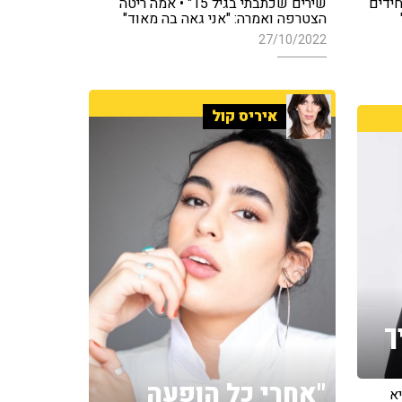
חידים
שירים שכתבתי בגיל 15" • אמה ריטה
הצטרפה ואמרה: "אני גאה בה מאוד"
27/10/2022
איריס קול
ך
"אחרי כל הופעה
א