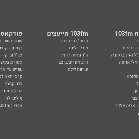
103
103fm מייעצים
פודקאסט
ע
פרופ' רפי קרסו
שבע תשע - 
ובן כספית
מיכל דליות
בן וינון, בקיצו
ל ואיל ברקוביץ'
ד"ר מאיה רוזמן
סג"ל וברקו -
ואלי אוחנה
הרב אפרים בן צבי
ספורט, בקיצו
שיחות לילה
שניים עד ארב
ספורט
קרסו יוצא לא
ל
ככה קמתי
סף
הכול פתוח - א
 צבי
מילים ולחן
ן ואריה אלדד
ארכיון 103fm