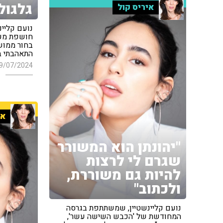
גלגול
איריס קול
נועם קליינ
חושפת מער
בחור ממוש
התאהבתי ב
9/07/2024
אי
"יהונתן הוא המשורר
שגרם לי לרצות
להיות גם משוררת,
ולכתוב"
נועם קליינשטיין, שמשתתפת בגרסה
המחודשת של 'הכבש השישה עשר',