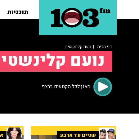
תוכניות
דף הבית
| נועם קלינשטיין
נועם קלינשטיי
האזן לכל הקטעים ברצף
שניים עד ארבע
אי