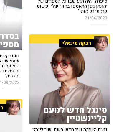
סיפרה: "היה רגע שבו כל הספרים של
יהונתן גפן התאספו בחדר שלי ופשוט
קראתי רק אותו"
21/04/2023
בסדר,
מספי
רבקה מיכאלי
נועם קליינ
שאני שרה א
הוא על מה 
מרגישים ש
מספיק"
4/09/2022
רב
סינגל חדש לנועם
קליינשטיין
נועם השיקה שיר חדש בשם 'שיר ליובל'