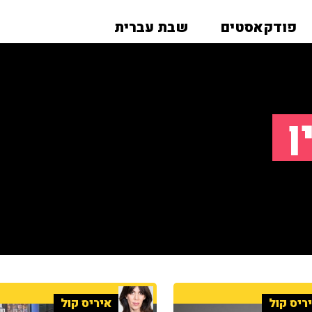
פודקאסטים
שבת עברית
ן
ריס קול
איריס קול