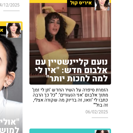
איריס קול
4/12/2025
אי
נועם קליינשטיין עם
אלבום חדש: "אין לי
למה לחכות יותר"
הזמרת סיפרה על השיר החדש 'תן לי זמן'
מתוך אלבום 'אני הנעורים': "כל כך הרבה
כתבו לי 'וואו, זה בדיוק מה שקורה אצלי,
זה בול'"
06/02/2025
"אולי 
למושב