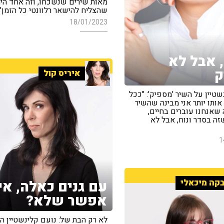
מאות שירים שנשכחו, וזה אחד הי
שהצליח להישאר רלוונטי כל הזמן"
18/01/2023
 אבל לא
ק
איריס קול
שטיין על השיר 'מספיק': "ככל
ותו יותר אני מבינה שהשיר
שאנחנו עוברים בחיים,
זה בסדר ונוח, אבל לא
1
קה מיכאלי
עם גנים כאלה, אי
אפשר שלא?
לא רק הבת של: נועם קלינשטיין הי