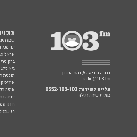
תוכניות fm
שבע תש
ינון מגל 
אראל סג"
ברק סרי 
גיא פלג
דבורה הנביאה 6, רמת השרון
תוכנית ה
radio@103.fm
איריס קו
עלייה לשידור: 0552-103-103
איפה הכ
בעלות שיחה רגילה
פנינה בת
רון קופמ
רז שכניק