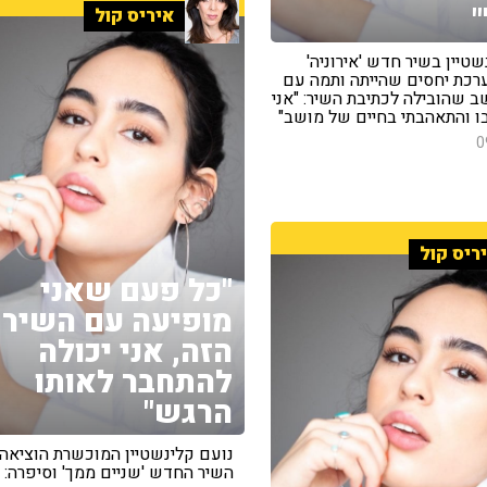
"
איריס קול
שטיין בשיר חדש 'אירוניה'
כת יחסים שהייתה ותמה עם
ב שהובילה לכתיבת השיר: "אני
ו והתאהבתי בחיים של מושב"
0
ריס קול
"כל פעם שאני
מופיעה עם השיר
הזה, אני יכולה
להתחבר לאותו
הרגש"
נועם קלינשטיין המוכשרת הוציאה
השיר החדש 'שניים ממך' וסיפרה: 