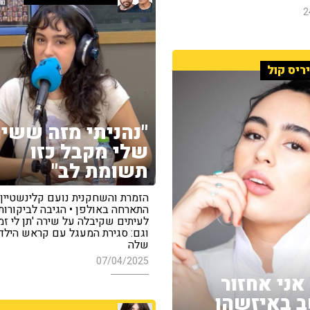
2
ריס קול
"נהניתי מזה ששיר
שלי מקבל כזו
תשומת לב"
הזמרת והשחקנית נועם קלינשטיין
התארחה באולפן • הגיבה לביקורות
לעיתים שקיבלה על שירה 'תן לי זמן
וגם: סגירת המעגל עם קראש הילד
שלה
07/04/2025
אני אחזור
 באיזשהו