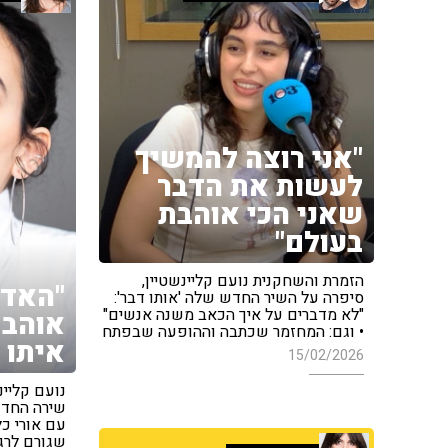
"אני רוצה להמשיך
לעשות את הדבר
שאני הכי אוהבת
בעולם"
הזמרת והשחקנית נועם קליינשטיין,
"האדם
סיפרה על השיר החדש שלה 'אותו דבר':
"לא מדברים על איך הכאב משנה אנשים"
אוהב 
• וגם: המחזמר שכתבה וההופעה שבפתח
איתו 
15/02/2026
נועם קליינ
שירה החדש
עם אורי כ
שגורם לרג