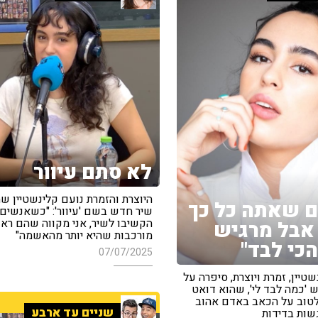
לא סתם עיוור
היוצרת והזמרת נועם קלינשטיין ש
 שאתה כל כך
שיר חדש בשם 'עיוור': "כשאנשים
הקשיבו לשיר, אני מקווה שהם ראו
אבל מרגיש
מורכבות שהיא יותר מהאשמה"
הכי לבד"
07/07/2025
שטיין, זמרת ויוצרת, סיפרה על
 'כמה לבד לי', שהוא דואט
לטוב על הכאב באדם אהוב
שניים עד ארבע
שות בדידות