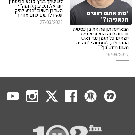
לשיטתך בג"ץ פוגע בביטחון
ישראל, תשיב מלחמה" •
השדרן השיב: "הגיע לתיק
"מה אתם רוצים
שאין לו שם שום אחיזה"
מנתניהו?"
27/03/2023
המאזינה תקפה את בן כספית
ותהתה למה הוא וגיא פלג
יוצאים כל הזמן נגד ראש
הממשלה, לטענתה • "מה זה
השם הזה, 'בן?'"
16/09/2019