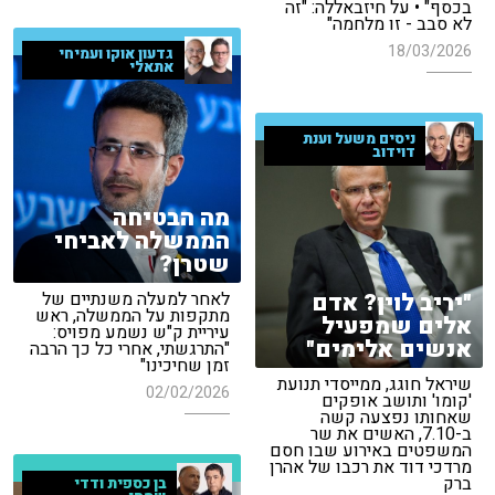
בכסף" • על חיזבאללה: "זה
לא סבב - זו מלחמה"
18/03/2026
גדעון אוקו ועמיחי
אתאלי
ניסים משעל וענת
דוידוב
מה הבטיחה
הממשלה לאביחי
שטרן?
"יריב לוין? אדם
לאחר למעלה משנתיים של
מתקפות על הממשלה, ראש
אלים שמפעיל
עיריית ק"ש נשמע מפויס:
אנשים אלימים"
"התרגשתי, אחרי כל כך הרבה
זמן שחיכינו"
שיראל חוגג, ממייסדי תנועת
02/02/2026
'קומו' ותושב אופקים
שאחותו נפצעה קשה
ב-7.10, האשים את שר
המשפטים באירוע שבו חסם
מרדכי דוד את רכבו של אהרן
ברק
בן כספית ודדי