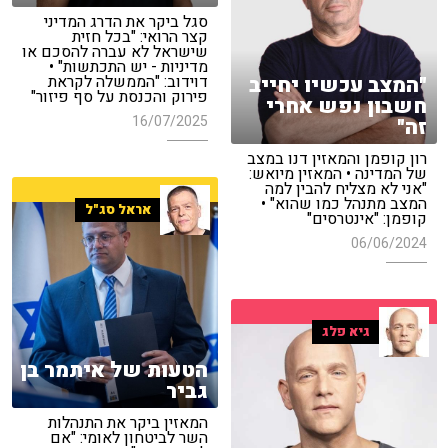
סגל ביקר את הדרג המדיני
קצר הרואי: "בכל חזית
שישראל לא עברה להסכם או
מדיניות - יש התכתשות" •
"המצב עכשיו יחייב
דוידוב: "הממשלה לקראת
פירוק והכנסת על סף פיזור"
חשבון נפש אחרי
16/07/2025
זה"
רון קופמן והמאזין דנו במצב
של המדינה • המאזין מיואש:
"אני לא מצליח להבין למה
המצב מתנהל כמו שהוא" •
אראל סג"ל
קופמן: "אינטרסים"
06/06/2024
גיא פלג
הטעות של איתמר בן
גביר
המאזין ביקר את התנהלות
השר לביטחון לאומי: "אם