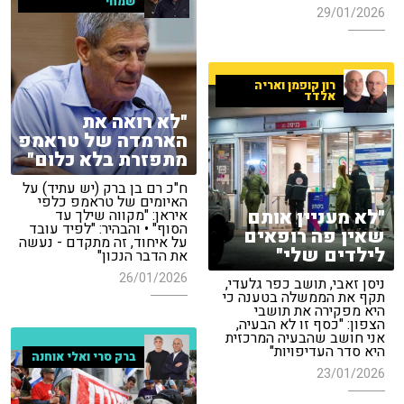
שמחי
29/01/2026
רון קופמן ואריה
אלדד
"לא רואה את
הארמדה של טראמפ
מתפזרת בלא כלום"
ח"כ רם בן ברק (יש עתיד) על
האיומים של טראמפ כלפי
"לא מעניין אותם
איראן: "מקווה שילך עד
הסוף" • והבהיר: "לפיד עובד
שאין פה רופאים
על איחוד, זה מתקדם - נעשה
לילדים שלי"
את הדבר הנכון"
26/01/2026
ניסן זאבי, תושב כפר גלעדי,
תקף את הממשלה בטענה כי
היא מפקירה את תושבי
הצפון: "כסף זו לא הבעיה,
אני חושב שהבעיה המרכזית
היא סדר העדיפויות"
ברק סרי ואלי אוחנה
23/01/2026