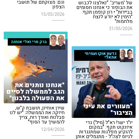
וגם: מצוקתם של תושבי
של 'מעריב': "נאלצנו לכבוש
הצפון
את הבופור כי אנחנו חסומים
בביירות" • רון קופמן תקף:
15/05/2026
"הימין לא יודע לנצח
מלחמות"
31/05/2026
ברק סרי ואלי אוחנה
גדעון אוקו ועמיחי
אתאלי
"אנחנו נותנים את
הגב לממשלה לסיים
את הפעולה בלבנון"
"מעוורים את עיני
שירן אוחיון, תושבת ק"ש,
הציבור"
חיזקה את הממשלה: "יש לנו
סבלנות ואורך רוח, צריך
להמשיך עד הסוף"
יו"ר ישר! רא"ל (מיל') גדי
איזנקוט תקף: "במקום
12/04/2026
להוקיע מפלגות שמתנגדות
לגיוס לצה"ל - מתגמלים אותן