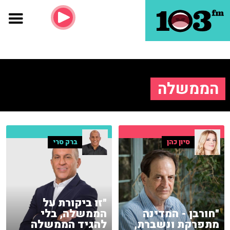
הממשלה
סיון כהן
ברק סרי
"זו ביקורת על
"חורבן - המדינה
הממשלה, בלי
מתפרקת ונשברת,
להגיד הממשלה