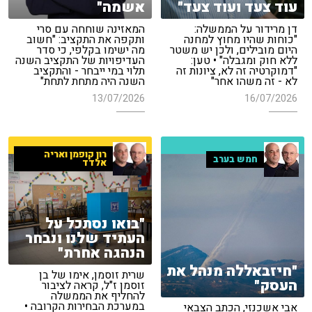
עוד צעד ועוד צעד"
אשמה"
דן מרידור על הממשלה:
המאזינה שוחחה עם סרי
"כוחות שהיו מחוץ למחנה
ותקפה את התקציב: "חשוב
היום מובילים, ולכן יש משטר
מה ישימו בקלפי, כי סדר
ללא חוק ומגבלה" • טען:
העדיפויות של התקציב השנה
"דמוקרטיה זה לא, ציונות זה
תלוי במי ייבחר - והתקציב
לא - זה משהו אחר"
השנה היה מתחת לתחת"
13/07/2026
16/07/2026
רון קופמן ואריה
חמש בערב
אלדד
"בואו נסתכל על
העתיד שלנו ונבחר
הנהגה אחרת"
"חיזבאללה מנהל את
שרית זוסמן, אימו של בן
העסק"
זוסמן ז"ל, קראה לציבור
להחליף את הממשלה
במערכת הבחירות הקרובה •
אבי אשכנזי, הכתב הצבאי