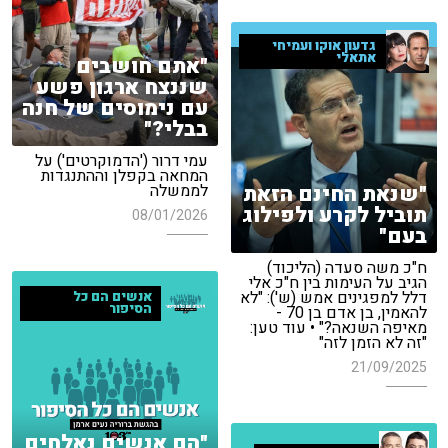
גדעון אוקו ועמיחי
אתאלי
"אתם חושבים
שננצח ארגון פשע
עם נימוסים של חנה
בבלי?"
עמי דרור ('הדמוקרטים') על
המחאה בקפלן וההתנגדות
"שנאת החינם הזאת
לממשלה
תוביל לקרע ולפילוג
08/01/2026
בעם"
ח"כ משה סעדה (הליכוד)
הגיב על העימות בין ח"כ אלי
דלל למפגינים אמש (ש'): "לא
אנשים הם כל
הסיפור
להאמין, בן אדם בן 70 -
מאיפה השנאה?" • עוד טען:
"זה לא הזמן לזה"
21/09/2025
"הם אנשים נאלחים