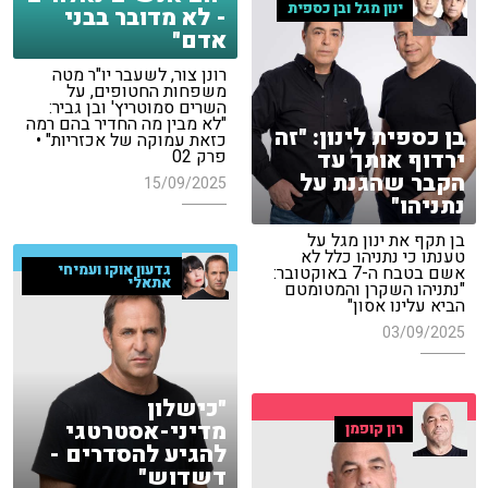
ינון מגל ובן כספית
- לא מדובר בבני
אדם"
רונן צור, לשעבר יו"ר מטה
משפחות החטופים, על
השרים סמוטריץ' ובן גביר:
"לא מבין מה החדיר בהם רמה
בן כספית לינון: "זה
כזאת עמוקה של אכזריות" •
ירדוף אותך עד
פרק 02
הקבר שהגנת על
15/09/2025
נתניהו"
בן תקף את ינון מגל על
טענתו כי נתניהו כלל לא
גדעון אוקו ועמיחי
אשם בטבח ה-7 באוקטובר:
אתאלי
"נתניהו השקרן והמטומטם
הביא עלינו אסון"
03/09/2025
"כישלון
מדיני-אסטרטגי
רון קופמן
להגיע להסדרים -
דשדוש"