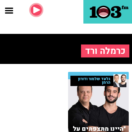
כרמלה ורד
גלעד שלמור ודורון
הרמן
"היינו מתצפתים על