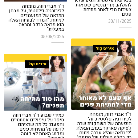
בכירוגיה פלסטית, הציע שלא
להתלהב מדי מנשים שנראות
ד"ר אברי רווה, מומחה
צעירות מדי לאחר מתיחת
לכירורגיה פלסטית, על מבחן
פנים
המראה של המועמדים
לניתוח: "המדד לבעיות האלה
30/11/2025
הוא מראה ברכב ומראה
במעלית"
05/05/2025
איריס קול
איריס קול
אף פעם לא מאוחר
מהו סוד מתיחת
מדי למתיחת פנים
הפנים?
ד"ר אברי רווה, מומחה
כמידי שבוע ד"ר אברי רווה
לכירורגיה פלסטית, על
סיפר על טיפולים אסתטיים
הופעתה של השחקנית שרה
והפעם: כל מה שרציתם
ג'סיקה פארקר בערב הגאלה:
לדעת על מתיחות פנים
"לי נראה שהיא עברה ניתוח
ומדוע האחת לא דומה
רק בחלק העליון של הפנים"