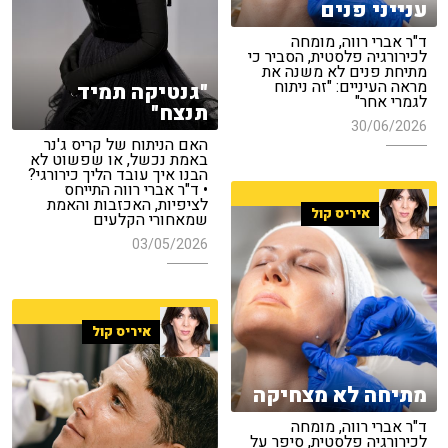
ענייני פנים
ד"ר אברי רווה, מומחה
לכירורגיה פלסטית, הסביר כי
מתיחת פנים לא משנה את
מראה העיניים: "זה ניתוח
"גנטיקה תמיד
לגמרי אחר"
תנצח"
30/06/2026
האם הניתוח של קריס ג'נר
באמת נכשל, או שפשוט לא
הבנו איך עובד הליך כירורגי?
• ד"ר אברי רווה התייחס
לציפיות, האכזבות והאמת
איריס קול
שמאחורי הקלעים
03/05/2026
איריס קול
מתיחה לא מצחיקה
ד"ר אברי רווה, מומחה
לכירורגיה פלסטית, סיפר על