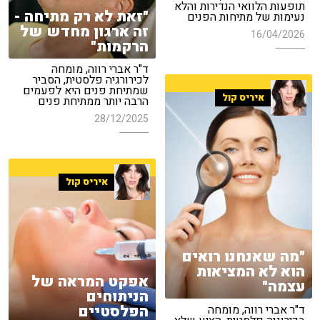
תופעות הלוואי הנדירות והלא
"זאת לא רק מתיחה -
נעימות של מתיחות הפנים
זה ארגון מחדש של
16/04/2026
הרקמות"
ד"ר אברי רווה, מומחה
לכירורגיה פלסטית, הסביר
שמתיחת פנים היא לפעמים
איריס קול
הרבה יותר ממתיחת פנים
28/12/2025
איריס קול
"מה שאנחנו רואים
הוא לא המציאות
אפקט המראה של
עצמה"
הניתוחים
הפלסטיים
ד"ר אברי רווה, מומחה