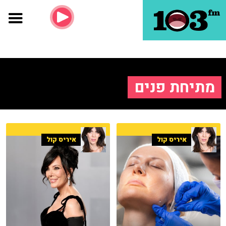
מתיחת פנים
איריס קול
איריס קול