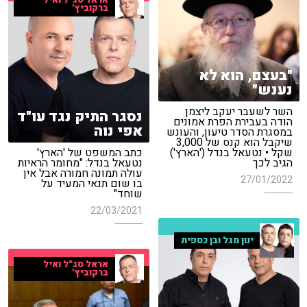
אראל סג"ל ואיל
ברקוביץ'
"בעצם, הוא לא
נענש"
השר לשעבר יעקב ליצמן
נסגר התיק נגד עו"ד
הודה בעבירת הפרת אמונים
אפי נוה
במסגרת הסדר טיעון, והעונש
שיקבל הוא קנס של 3,000
שקל • נטעאל בנדל ('הארץ')
כתב המשפט של 'הארץ'
הגיב לכך
נטעאל בנדל: "מחומר הראיות
עולה תמונה חמורה אבל אין
27/01/2022
בו שום תנאי המעיד על
שוחד"
22/03/2021
ינון מגל ובן כספית
אראל סג"ל ואיל
ברקוביץ'