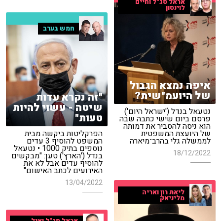
אראל סג"ל וחיים
לוינסון
חמש בערב
איפה נמצא הגבול
של היועמ"שית?
"זה נקרא עדות
שיטה - עשוי להיות
נטעאל בנדל ('ישראל היום')
טעות"
פרסם ביום שישי כתבה שבה
הוא ניסה להסביר את דמותה
של היועצת המשפטית
הפרקליטות ביקשה מבית
לממשלה גלי בהרב־מיארה
המשפט להוסיף 3 עדים
נוספים בתיק 1000 • נטעאל
18/12/2022
בנדל ('הארץ') טען: "מבקשים
להוסיף עדים אבל לא את
האירועים לכתב האישום"
13/04/2022
ליאת רון ואריה
מליניאק