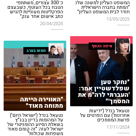
המשפט העליון למשנה שלו:
כ־300 עצורים, משתתפי
"המתח בחברה הישראלית
הטבח בכל העוטף, כשבעצם
חודר לבית המשפט העליון"
הפרקליטות מעוניינת להגיש
כתב אישום אחד ענק"
13/05/2025
20/04/2025
איפה הכסף
חמש בערב
"נחקר טען
שפלדשטיין אמר:
'העברתי לרה"מ את
"האווירה הייתה
המסמך'"
מתוחה מאוד"
נטעאל בנדל ('ידיעות
אחרונות') עם הפרטים על
נטעאל בנדל ('ישראל היום')
פרשת המסמכים
על המהומות בדיון בבג"ץ
בשאלת הסיוע ההומניטרי של
17/11/2024
ישראל לעזה: "זה קומם מאוד
משפחות שכולות"