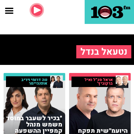
נטעאל בנדל
נוה דרומי ויריב
אראל סג"ל ואיל
אופנהיימר
ברקוביץ'
"בכיר לשעבר במוסד
משמש מנהל
היועמ''שית תפקח
קמפיין ההשפעה