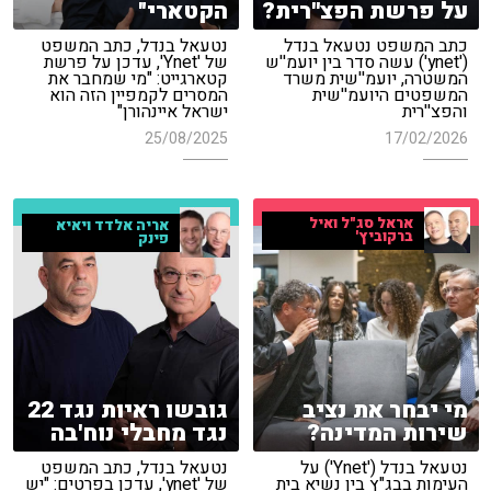
על פרשת הפצ''רית?
הקטארי"
כתב המשפט נטעאל בנדל
נטעאל בנדל, כתב המשפט
('ynet') עשה סדר בין יועמ''ש
של 'Ynet', עדכן על פרשת
המשטרה, יועמ''שית משרד
קטארגייט: "מי שמחבר את
המשפטים היועמ''שית
המסרים לקמפיין הזה הוא
והפצ''רית
ישראל איינהורן"
25/08/2025
17/02/2026
אראל סג"ל ואיל
אריה אלדד ויאיא
ברקוביץ'
פינק
מי יבחר את נציב
גובשו ראיות נגד 22
שירות המדינה?
נגד מחבלי נוח'בה
נטעאל בנדל ('Ynet') על
נטעאל בנדל, כתב המשפט
העימות בבג"ץ בין נשיא בית
של 'ynet', עדכן בפרטים: "יש