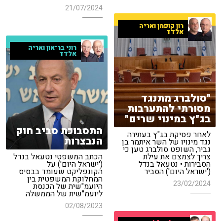
21/07/2024
רון קופמן ואריה
אלדד
רוני בר־און ואריה
אלדד
"סולברג מתנגד
מסורתי להתערבות
בג"ץ במינוי שרים"
התסבוכת סביב חוק
לאחר פסיקת בג"ץ בעתירה
הנבצרות
נגד מינויו של השר איתמר בן
גביר, השופט סולברג טען כי
צריך לצמצם את עילת
הכתב המשפטי נטעאל בנדל
הסבירות • נטעאל בנדל
('ישראל היום') על
('ישראל היום') הסביר
הקונפליקט שעומד בבסיס
המחלוקת המשפטית בין
23/02/2024
היועמ"שית של הכנסת
ליועמ"שית של הממשלה
02/08/2023