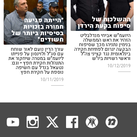
ההשלכות של
"הייתה פגיעה
סיפוח בקעת הירדן
חמורה בזכויות
בסיסיות ביותר של
היועמ"ש אביחי מנדלבליט
חשודים"
הזהיר את ראש הממשלה
בנימין נתניהו מכך שסיפוח
הבקעה יגרום לפתיחת חקירה
עורך הדין נועם לאור שוחח
בינלאומית נגד קציני צה"ל
עם סג"ל ולוינסון על פנייתו
וראשי רשויות ביו"ש
ליועמ"ש במטרה שיחקור את
התנהלות חקירת חפץ • וגם:
10/12/2019
נטעאל בנדל עם חשיפה
נוספת על חקירת חפץ
10/11/2019