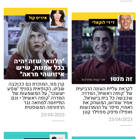
איריס קול
דידי לוקאלי
"הלוואי שזה יהיה
בכל אמנות, שיש
איזושהי מראה"
זה מנטו
קרן מור, המוכרת גם ככוכבה
לקראת עליית העונה הרביעית
שביט, הקופאית בסניף 'שפע
של 'קופה ראשית', הסדרה
יששכר', על המשמעות של
שכבשה כל בית בישראל,
הסדרה 'קופה ראשית' • וגם:
אמיר שורוש, המשחק את
התייחסה למחאה נגד
ראמזי, סיפר על ההתרגשות
הרפורמה המשפטית
ואפילו סיפק ספוילר קטן
23/04/2023
23/04/2023