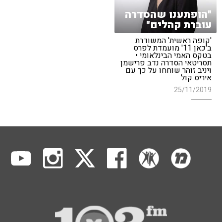
"הופתענו שהסדרה
עוברת קהלים"
'קופה ראשית' המשודרת
ב'כאן 11' מועמדת לפרס
בטקס האמי הבינלאומי •
תסריטאי הסדרה נדב פרישמן
ויניב זוהר שוחחו על כך עם
איריס קול
25/11/2019