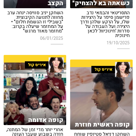
כשאתה בא להצחיק"
הקצב
התסריטאי והבמאי נדב
השחקן יניב סוויסה ינחה ערב
פרישמן סיפר על היצירות
מחווה לתנועה הקיבוצית:
שלו, על הרקע שלהן ודרך
"בשבילי זו הגשמת חלום" •
היצירה ועל העבודה על
על המחזמר שיעלה בקרוב:
סדרות 'חינוכיות' לכאן
"מחזמר מאוד מרגש"
חינוכית
06/01/2025
19/10/2025
איריס קול
איריס קול
קופה אדומה
קופה ראשית חוזרת
אחרי יותר מדי זמן של המתנה,
השחקן דניאל סטיופין שוחח
חזרה בשבוע שעבר העונה