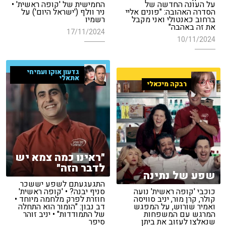
על העונה החדשה של
החמישית של 'קופה ראשית' •
הסדרה האהובה: "פונים אליי
ניר וולף ('ישראל היום') על
ברחוב כאנטולי ואני מקבל
רשמיו
את זה באהבה"
17/11/2024
10/11/2024
גדעון אוקו ועמיחי
אתאלי
רבקה מיכאלי
"ראינו כמה צמא יש
לדבר הזה"
שפע של נתינה
התגעגעתם לשפע יששכר
כוכבי 'קופה ראשית' נועה
סניף יבנה? • 'קופה ראשית'
קולר, קרן מור, יניב סוויסה
חוזרת לפרק מלחמה מיוחד •
ואמיר שורוש, על המפגש
דב נבון: "הומור הוא התחלה
המרגש עם המשפחות
של התמודדות" • יניב זוהר
שנאלצו לעזוב את ביתן
סיפר