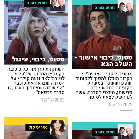
חמש בערב
חמש בערב
סטופ, כיבוי אישור -
סטופ, כיבוי, עיגול
השלב הבא
השחקנית קרן מור על כיכובה
מכורים ל'קופה ראשית'? •
בקמפיין החדש של 'עיגול
בקרוב תוכלו להפוך ללקוחות
לטובה' לצד נועה קולר • על
'שפע יששכר' במשחק
הסדרה שבראה את כוכבה:
הקופסה החדש • נדב
"אני שירה שטיינבוך בארון, זו
פרישמן, מיוצרי הסדרה, עשה
סדרה מרפאת"
לנו חשק לצאת לסופר
12/12/2022
05/12/2022
איריס קול
חמש בערב