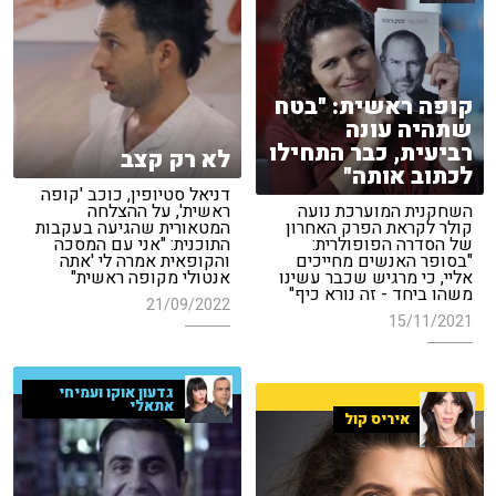
קופה ראשית: "בטח
שתהיה עונה
רביעית, כבר התחילו
לא רק קצב
לכתוב אותה"
דניאל סטיופין, כוכב 'קופה
השחקנית המוערכת נועה
ראשית', על ההצלחה
קולר לקראת הפרק האחרון
המטאורית שהגיעה בעקבות
של הסדרה הפופולרית:
התוכנית: "אני עם המסכה
"בסופר האנשים מחייכים
והקופאית אמרה לי 'אתה
אליי, כי מרגיש שכבר עשינו
אנטולי מקופה ראשית"
משהו ביחד - זה נורא כיף"
21/09/2022
15/11/2021
גדעון אוקו ועמיחי
אתאלי
איריס קול