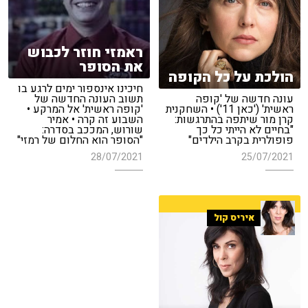
ראמזי חוזר לכבוש
את הסופר
הולכת על כל הקופה
חיכינו אינספור ימים לרגע בו
עונה חדשה של 'קופה
תשוב העונה החדשה של
ראשית' ('כאן 11') • השחקנית
'קופה ראשית' אל המרקע •
קרן מור שיתפה בהתרגשות:
השבוע זה קרה • אמיר
"בחיים לא הייתי כל כך
שורוש, המככב בסדרה:
פופולרית בקרב הילדים"
"הסופר הוא החלום של רמזי"
28/07/2021
25/07/2021
איריס קול