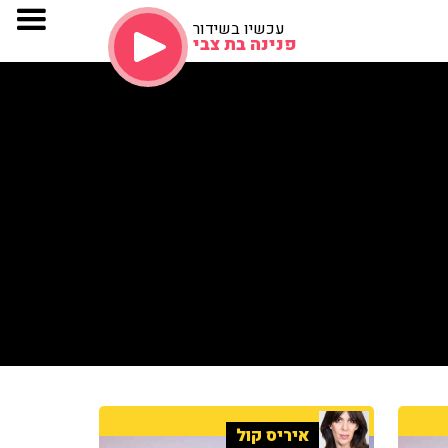
עכשיו בשידור
פנינה בת צבי
איריס קול