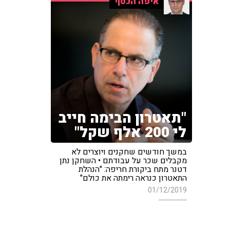
איפה הכסף
"תאטרון הבימה חייב
לי 200 אלף שקל"
במשך חודשים שחקנים ויוצרים לא
מקבלים שכר על עבודתם • השחקן נתן
דטנר מתח ביקורת חריפה: "הנהלת
התאטרון כנראה רימתה את כולם"
01/12/2019