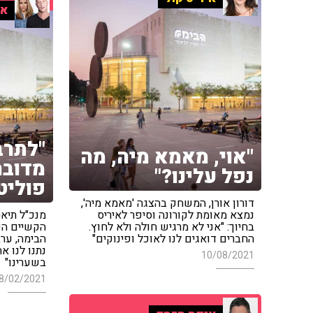
אל
"לתרבו
"אוי, מאמא מיה, מה
מדובר
נפל עלינו?"
פוליט
דורון אורן, המשחק בהצגה 'מאמא מיה',
נמצא מאומת לקורונה וסיפר לאיריס
מנכ"ל תיא
בחיוך: "אני לא מרגיש חולה ולא לחוץ.
הקשיים הכ
החברים דואגים לנו לאוכל ופינוקים"
הבימה, ערב
נתנו לנו א
10/08/2021
בשערינו"
8/02/2021