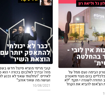
ון גל וליאת רון
"כבר לא יכולתי
ת אין לובי -
להתאפק יותר עם
 בהחלטה
הוצאת השיר"
ית"
קובי מרימי מוציא סינגל חדש בשם 
טרון הבימה נעם סמל על
מזה' ובדרך לאלבום בכורה • הוא ס
לכליים בהם מצוי תיאטרון
לאיריס: "החלטתי שאני לא נכנע לט
 החזרה לשגרה • תקף: "לא
ועושה מה שאני אוהב"
ת הצ'אנס להביא את הקהל
10/08/2021
1