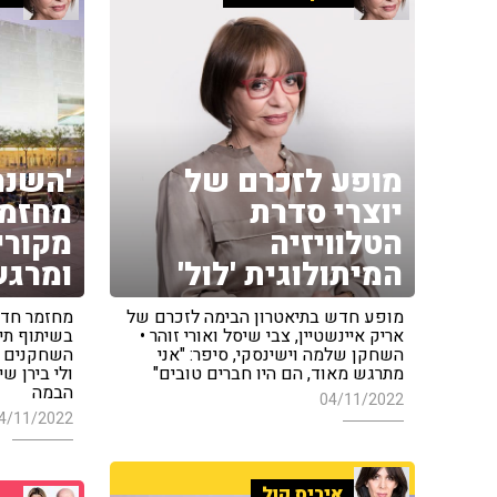
מופע לזכרם של
'השנה
יוצרי סדרת
מחזמר
הטלוויזיה
מקורי
המיתולוגית 'לול'
ומרג
מופע חדש בתיאטרון הבימה לזכרם של
מחזמר חדש
אריק איינשטיין, צבי שיסל ואורי זוהר •
בשיתוף תיא
השחקן שלמה וישינסקי, סיפר: "אני
השחקנים המ
מתרגש מאוד, הם היו חברים טובים"
ולי בירן ש
הבמה
04/11/2022
4/11/2022
איריס קול