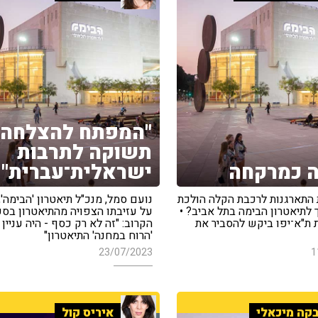
"המפתח להצלחה?
תשוקה לתרבות
 כמרקחה
ישראלית־עברית"
התארגנות לרכבת הקלה הולכת
נועם סמל, מנכ"ל תיאטרון 'הבימה',
לתיאטרון הבימה בתל אביב? •
על עזיבתו הצפויה מהתיאטרון בס
 ת"א־יפו ביקש להסביר את
הקרוב: "זה לא רק כסף - היה עניין
'הרוח במחנה' התיאטרון"
23/07/2023
1
קה מיכאלי
איריס קול