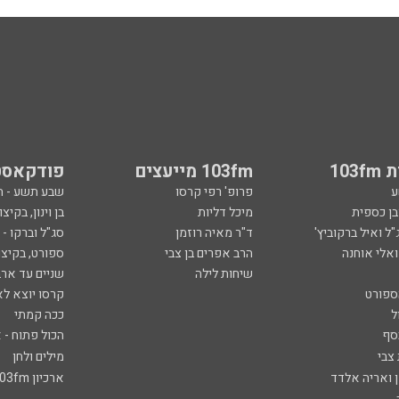
103
103fm מייעצים
פודקאסט
ע
פרופ' רפי קרסו
שבע תשע - 
ובן כספית
מיכל דליות
בן וינון, בקיצו
ל ואיל ברקוביץ'
ד"ר מאיה רוזמן
סג"ל וברקו -
ואלי אוחנה
הרב אפרים בן צבי
ספורט, בקיצו
שיחות לילה
שניים עד ארב
ספורט
קרסו יוצא לא
ל
ככה קמתי
סף
הכול פתוח - א
 צבי
מילים ולחן
ן ואריה אלדד
ארכיון 103fm