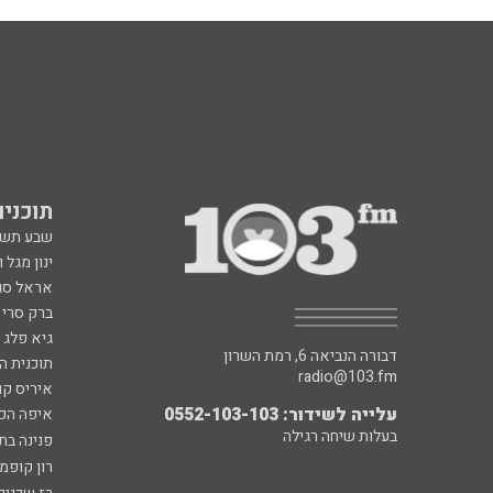
תוכניות fm
שבע תש
ינון מגל 
אראל סג"
ברק סרי 
גיא פלג
דבורה הנביאה 6, רמת השרון
תוכנית ה
radio@103.fm
איריס קו
עלייה לשידור: 0552-103-103
איפה הכ
בעלות שיחה רגילה
פנינה בת
רון קופמ