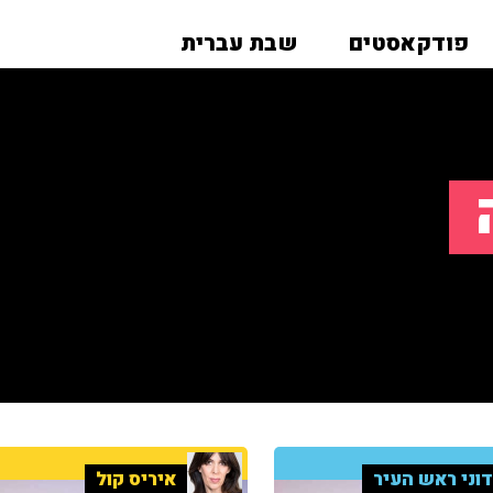
פודקאסטים
שבת עברית
וני ראש העיר
איריס קול