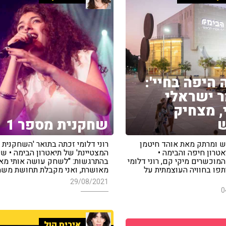
 היפה בחיי':
 ישראלי
, מצחיק
ש
שחקנית מספר 1
 ומרתק מאת אוהד חיטמן
רוני דלומי זכתה בתואר 'השחקנית
טרון חיפה והבימה •
המצטיינת' של תיאטרון הבימה • ש
וכשרים מיקי קם, רוני דלומי
בהתרגשות: "לשחק עושה אותי מא
יתפו בחוויה העוצמתית על
מאושרת, ואני מקבלת תחושת משמ
29/08/2021
0
איריס קול