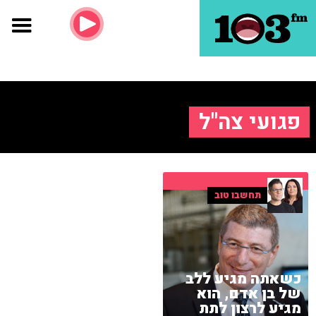
פגועי צה"ל
תחשבו טוב
כשאתה מגיע ללב
של בן אדם, הוא
מגיע לרצון לתת