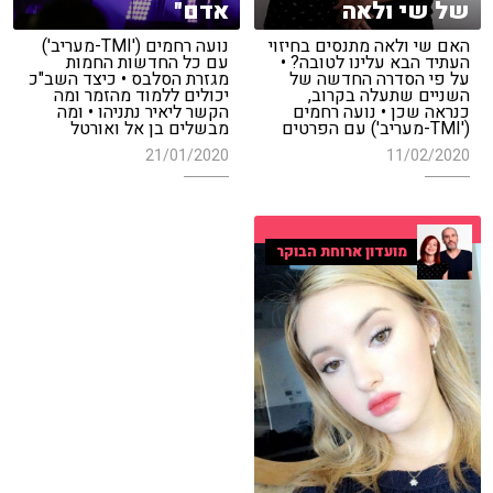
של שי ולאה
אדם"
האם שי ולאה מתנסים בחיזוי
נועה רחמים ('TMI-מעריב')
העתיד הבא עלינו לטובה? •
עם כל החדשות החמות
על פי הסדרה החדשה של
מגזרת הסלבס • כיצד השב"כ
השניים שתעלה בקרוב,
יכולים ללמוד מהזמר ומה
כנראה שכן • נועה רחמים
הקשר ליאיר נתניהו • ומה
('TMI-מעריב') עם הפרטים
מבשלים בן אל ואורטל
21/01/2020
11/02/2020
מועדון ארוחת הבוקר