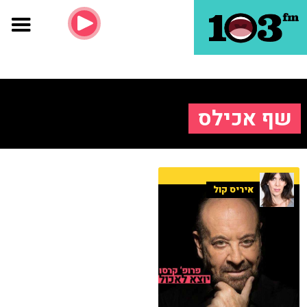
שף אכילס
איריס קול