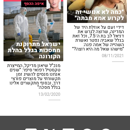
איפה הכסף
"כמה לא אנושי זה
לקרוע אמא מבתה"
דידי זעם על אוזלת היד של
המדינה, שרוצה לגרש את
דניאל לב בת ה־7.5, וכל זאת
בגלל שאביה נפטר ואשרת
ישראל מתרוקנת
השהייה של אמה פגה:
"מישהו שאל מה היא רוצה?"
ממסכות בגלל בהלת
הקורונה
08/11/2021
מנכ"ל שיאון מדיקל, המייצרת
טקסטיל רפואי סיפר: "שנים
אנחנו מנסים להשיג זמן
תקשורתי על מוצרים פורצי
דרך, ובסוף מתקשרים אלינו
בגלל מסכה"
13/02/2020