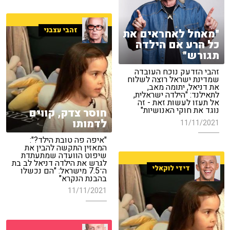
זהבי עצבני
"מאחל לאחראים את
כל הרע אם הילדה
תגורש"
זהבי הזדעק נוכח העובדה
שמדינת ישראל רוצה לשלוח
את דניאל, יתומה מאב,
לתאילנד: "הילדה ישראלית,
אל תעזו לעשות זאת - זה
נוגד את חוקי האנושיות"
חוסר צדק, קווים
לדמותו
11/11/2021
"איפה פה טובת הילד?":
המאזין התקשה להבין את
שיפוט הוועדה שמתעתדת
לגרש את הילדה דניאל לב בת
דידי לוקאלי
ה־7.5 מישראל: "הם נכשלו
בהבנת הנקרא"
11/11/2021