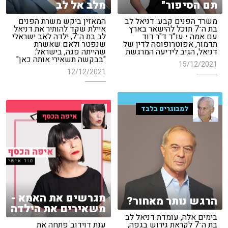
תם הסיפור"
מלב אל לב
משרד הפנים קבע: דניאל לב
המאזין ביקש משרת הפנים
בת ה־7 תוכל להישאר בארץ
איילת שקד להותיר את דניאל
עם אמה • עו"ד ד"ר דוד
לב בת ה־7, ילדה לאב ישראלי
תדמור, אפוטרופוסה לדין של
שנפטר ולאם שאשרת
דניאל, הגיב לידיעה המרגשת
שהייתה פגה, בישראל:
"בבקשה תשאירי אותה כאן"
15/12/2021
12/12/2021
למבוגרים בלבד
איפה הכסף
מגרשים את האמא -
הרגש נותר מאחור?
משאירים את הילדה
בימים אלה, עומדת דניאל לב
בת ה־7 לקראת גירוש בגפה,
ענת דוידוב פתחה את