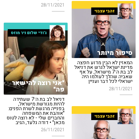
28/11/2021
זהבי עצבני
ג'ודי שלום ניר מוזס
סיפור מיותר
המאזין לא הבין מדוע חפצה
מדינת ישראל לגרש את דניאל
לב בת ה־7 מישראל, על אף
שאביה שהלך לעולמו היה
ישראלי לכל דבר ועניין
"אני רוצה להישאר
פה"
28/11/2021
דניאל לב בת ה־7 שעתידה
להיות מגורשת מישראל,
בפנייה מרגשת לשרת הפנים:
"אוהבת את המשפחה
זהבי עצבני
והחברים שלי - לא רוצה לטוס
מכאן" • דודה גלעד, הגיב
26/11/2021