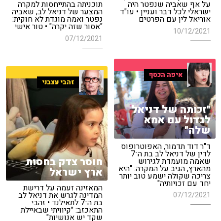
על אף שאביה שנפטר היה
תוכניתה בהתייחסות למקרה
ישראלי לכל דבר ועניין • עו"ד
המצער של דניאל לב, שאביה
אוריאל לין עם הפרטים
נפטר ואמה מוגדת לא חוקית:
"אסור שזה יקרה" • טור אישי
10/12/2021
07/12/2021
איפה הכסף
זהבי עצבני
"זכותה של דניאל
לגדול עם אמא
שלה"
ד"ר דוד תדמור, האפוטרופוס
לדין של דניאל לב בת ה־7
חוסר צדק בחסות
שאמה מועמדת לגירוש
מהארץ, הגיב על המקרה: "היא
ארץ ישראל
צריכה שקולה ישמע טוב יותר
יחד עם זכויותיה"
המאזינה זעמה על דרישת
המדינה לגרש את דניאל לב
07/12/2021
בת ה־7 לתאילנד • זהבי
התאכזב: "קיוויתי שבאיילת
שקד יש אנושיות"