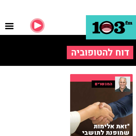
דוח להטופוביה
המגשרים
"זאת אלימות
שמופנת לתושבי