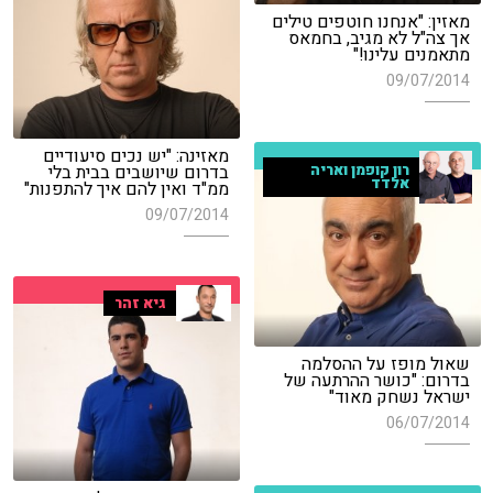
מאזין: "אנחנו חוטפים טילים
אך צה"ל לא מגיב, בחמאס
מתאמנים עלינו!"
09/07/2014
מאזינה: "יש נכים סיעודיים
בדרום שיושבים בבית בלי
רון קופמן ואריה
אלדד
ממ"ד ואין להם איך להתפנות"
09/07/2014
גיא זהר
שאול מופז על ההסלמה
בדרום: "כושר ההרתעה של
ישראל נשחק מאוד"
06/07/2014