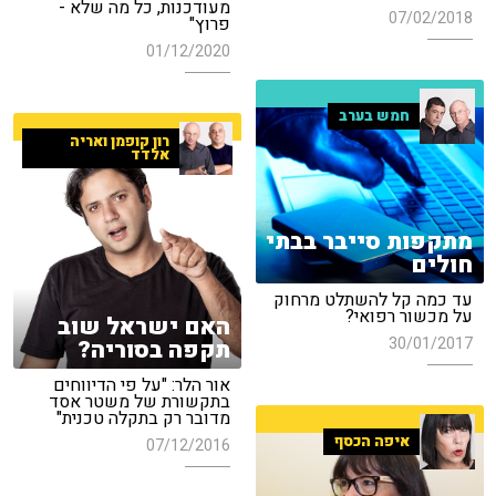
מעודכנות, כל מה שלא -
07/02/2018
פרוץ"
01/12/2020
חמש בערב
רון קופמן ואריה
אלדד
מתקפות סייבר בבתי
חולים
עד כמה קל להשתלט מרחוק
על מכשור רפואי?
האם ישראל שוב
30/01/2017
תקפה בסוריה?
אור הלר: "על פי הדיווחים
בתקשורת של משטר אסד
מדובר רק בתקלה טכנית"
איפה הכסף
07/12/2016