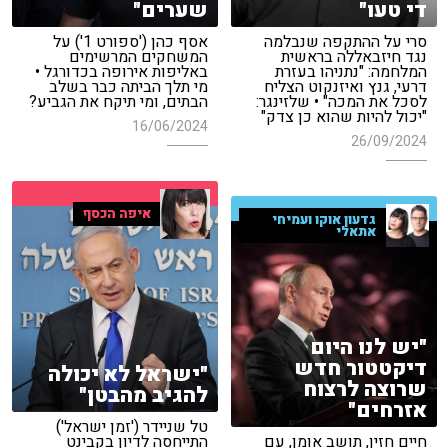
די טעו"
שערים"
סרי על ההתקפה שנבלמה
אסף כהן ('ספורט 1') על
נגד חיזבאללה בראשית
המשחקים המרשימים
המלחמה: "נתניהו בעזרת
באליפות אירופה בכדורגל •
דרעי, גנץ ואיזנקוט הצליח
מי תלך הביתה כבר בשלב
לסכל את המכה" • שלזינגר:
הבתים, ומי תיקח את הגביע?
"יכול להיות שהוא כן צדק"
16/06/2024
26/09/2024
איפה הכסף
גדעון אוקו ועמיחי
אתאלי
"יש לנו היום
דיקטטור חדש
"ישראל לא יכולה
שרוצה לרצוח
להגיב מהבטן"
אזרחים"
טל שניידר ('זמן ישראל')
חיים חזין, תושב אומן, עם
התייחסה לדיון בקבינט