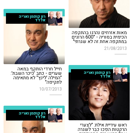
רון קופמן ואריה
אלדד
מאות אזרחים נהרגו בהתקפה
הכימית בסוריה - "600 הרוגים
במתקפה אחת זה לא שגרתי"
21/08/2013
חייל חרדי הותקף במאה
שערים - כתב 'כיכר השבת':
רון קופמן ואריה
אלדד
"המילה 'לינץ'' לא מתאימה
לתקיפה"
10/07/2013
רון קופמן ואריה
אלדד
ראש עיריית אילת: "לצערי
הרקטות הפכו כבר לשגרה