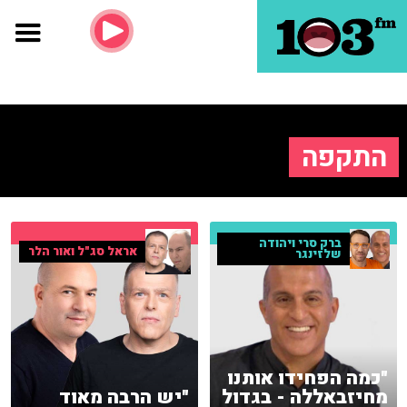
התקפה
ברק סרי ויהודה
אראל סג"ל ואור הלר
שלזינגר
"כמה הפחידו אותנו
מחיזבאללה - בגדול
"יש הרבה מאוד