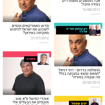
אבל התושבים מתמודדים
בצורה טובה"
16/08/2012
מדוע האמריקאים מנסים
לשכנע את ישראל להימנע
רון קופמן ואריה
אלדד
מתקיפה באיראן?
31/07/2012
ספורט
ההסלמה בדרום - רוני דניאל:
"חמאס נמצא במצוקה בגלל
מה שקורה בסוריה"
20/06/2012
אוהדי הפועל ת"א שוב
תוקפים את הבעלים אלי
יורם שפטל