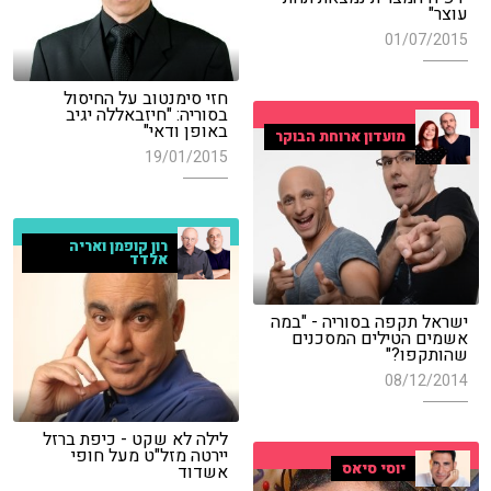
עוצר"
01/07/2015
חזי סימנטוב על החיסול
בסוריה: "חיזבאללה יגיב
באופן ודאי"
מועדון ארוחת הבוקר
19/01/2015
רון קופמן ואריה
אלדד
ישראל תקפה בסוריה - "במה
אשמים הטילים המסכנים
שהותקפו?"
08/12/2014
לילה לא שקט - כיפת ברזל
יירטה מזל"ט מעל חופי
יוסי סיאס
אשדוד