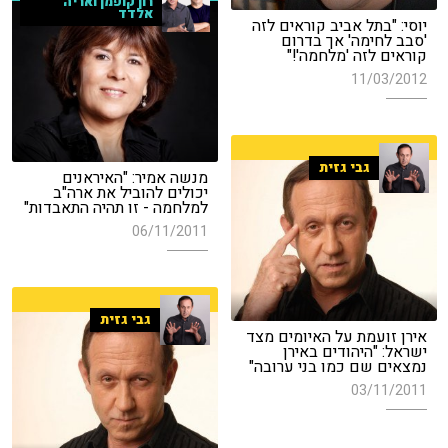
רון קופמן ואריה
אלדד
יוסי: "בתל אביב קוראים לזה
'סבב לחימה' אך בדרום
קוראים לזה 'מלחמה'!"
11/03/2012
גבי גזית
מנשה אמיר: "האיראנים
יכולים להוביל את ארה"ב
למלחמה - זו תהיה התאבדות"
06/11/2011
גבי גזית
אירן זועמת על האיומים מצד
ישראל: "היהודים באירן
נמצאים שם כמו בני ערובה"
03/11/2011