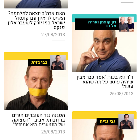
האם ארה"ב יוצאת למלחמה?
האזינו לריאיון עם קונסול
ישראל בניו יורק לשעבר אלון
רון קופמן ואריה
אלדד
פנקס
27/08/2013
גבי גזית
ד"ר גיא בכור: "אסד כבר מבין
שיהיה עונש על מה שהוא
עשה"
26/08/2013
הפגנה נגד העובדים הזרים
בדרום תל אביב - "המצוקה
גבי גזית
של התושבים היא אמיתית"
25/08/2013