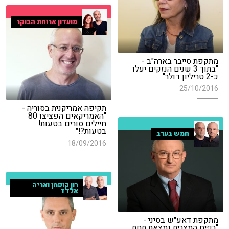
מועדון ארוחת הבוקר
מתקפת סייבר בארה"ב -
"בתוך 3 שנים הנזקים יעלו
כ-2 טריליון דולר"
25/10/2016
תקיפה אמריקנית בסוריה -
"האמריקאים הפציצו 80
חיילים סורים בטעות!
בטעות?!"
חמש בערב
18/09/2016
רון קופמן ואריה
אלדד
מתקפת דאע"ש בסיני -
"רפיח המצרית נמצאת תחת