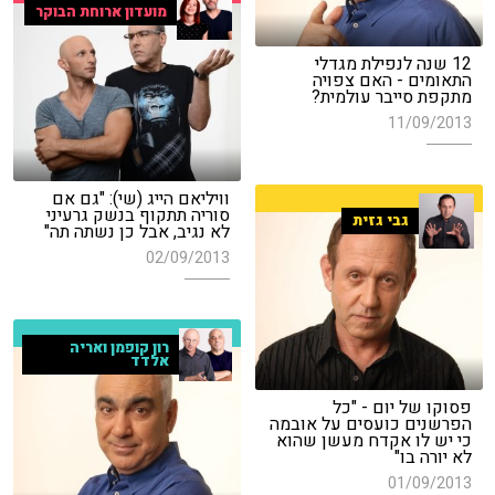
מועדון ארוחת הבוקר
12 שנה לנפילת מגדלי
התאומים - האם צפויה
מתקפת סייבר עולמית?
11/09/2013
וויליאם הייג (שי): "גם אם
סוריה תתקוף בנשק גרעיני
גבי גזית
לא נגיב, אבל כן נשתה תה"
02/09/2013
רון קופמן ואריה
אלדד
פסוקו של יום - "כל
הפרשנים כועסים על אובמה
כי יש לו אקדח מעשן שהוא
לא יורה בו"
01/09/2013