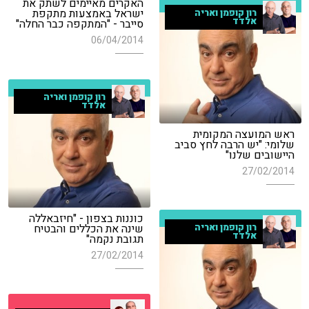
האקרים מאיימים לשתק את
ישראל באמצעות מתקפת
רון קופמן ואריה
אלדד
סייבר - "המתקפה כבר החלה"
06/04/2014
רון קופמן ואריה
אלדד
ראש המועצה המקומית
שלומי: "יש הרבה לחץ סביב
היישובים שלנו"
27/02/2014
כוננות בצפון - "חיזבאללה
שינה את הכללים והבטיח
רון קופמן ואריה
אלדד
תגובת נקמה"
27/02/2014