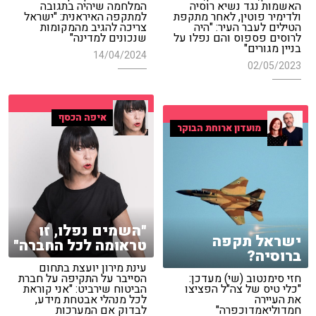
האשמות נגד נשיא רוסיה
המלחמה שיהיה בתגובה
ולדימיר פוטין, לאחר מתקפת
למתקפה האיראנית: "ישראל
הטילים לעבר העיר: "היה
צריכה להגיב מהמקומות
לרוסים פספוס והם נפלו על
שנכונים למדינה"
בניין מגורים"
14/04/2024
02/05/2023
איפה הכסף
מועדון ארוחת הבוקר
"השמים נפלו, זו
ישראל תקפה
טראומה לכל החברה"
ברוסיה?
עינת מירון יועצת בתחום
חזי סימנטוב (שי) מעדכן:
הסייבר על התקיפה על חברת
"כלי טיס של צה"ל הפציצו
הביטוח שירביט: "אני קוראת
את העיירה
לכל מנהלי אבטחת מידע,
חמדוליאמדוכפרה"
לבדוק אם המערכות