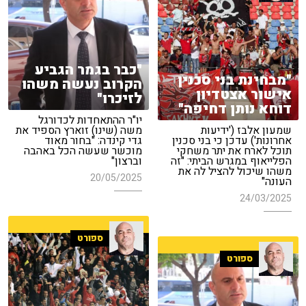
"כבר בגמר הגביע
"מבחינת בני סכנין
הקרוב נעשה משהו
אישור אצטדיון
לזיכרו"
דוחא נותן דחיפה"
יו"ר ההתאחדות לכדורגל
שמעון אלבז ('ידיעות
משה (שינו) זוארץ הספיד את
אחרונות') עדכן כי בני סכנין
גדי קינדה: "בחור מאוד
תוכל לארח את יתר משחקי
מוכשר שעשה הכל באהבה
הפלייאוף במגרש הביתי: "זה
וברצון"
משהו שיכול להציל לה את
20/05/2025
העונה"
24/03/2025
ספורט
ספורט