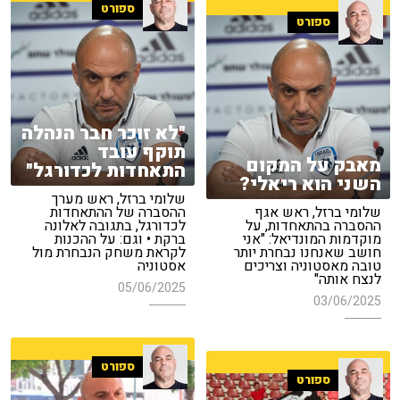
ספורט
ספורט
"לא זוכר חבר הנהלה
תוקף עובד
מאבק על המקום
התאחדות לכדורגל"
השני הוא ריאלי?
שלומי ברזל, ראש מערך
שלומי ברזל, ראש אגף
ההסברה של ההתאחדות
ההסברה בהתאחדות, על
לכדורגל, בתגובה לאלונה
מוקדמות המונדיאל: "אני
ברקת • וגם: על ההכנות
חושב שאנחנו נבחרת יותר
לקראת משחק הנבחרת מול
טובה מאסטוניה וצריכים
אסטוניה
לנצח אותה"
05/06/2025
03/06/2025
ספורט
ספורט