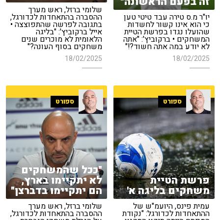
זה בפעם הראשונה"
שלומי ברזל, ראש מערך
יו"ר מ.ס טירה עבד טיטי טען
ההסברה בהתאחדות לכדורגל,
כי הוא אינו קשור לחשדות
בתגובה לפרשה שהתפוצצה •
שהועלו נגדו בפרשת הטיית
אייל ברקוביץ': "בליגה
המשחקים • ברקוביץ': "אתה
הלאומית לא מוכרים שנים
לא יודע במה אתה חשוד?!"
משחקים בסוף העונה?"
18/02/2025
18/02/2025
ספורט
ספורט
"ככל שהמשחקים
פרשת הטיית
לא יתקיימו בארץ,
משחקים בליגה א'
הם יתקיימו בדברצן"
עמית פינס, היועמ"ש של
שלומי ברזל, ראש מערך
ההתאחדות לכדורגל: "נקודת
ההסברה בהתאחדות לכדורגל,