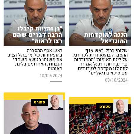
"רן והצוות קיבלו
הכנה למוקדמות
הרבה דברים שהם
המונדיאל
רצו לראות"
שלומי ברזל, ראש אגף
ראש אגף ההסברה
ההסברה בהתאחדות לכדורגל,
בהתאחדות שלומי ברזל הציג
על ליגת האומות: "התמודדות
את משנתו בנושא משחקי
נגד נבחרות דרג א' אמורה
הנבחרת האחרונים בליגת
לתת לנו מקדמה לטורנירים
האומות
עם סיכויים ריאליים"
10/09/2024
08/10/2024
ספורט
ספורט