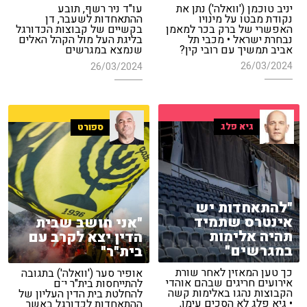
יניב טוכמן ('וואלה') נתן את
עו"ד ניר רשף, תובע
נקודת מבטו על מינויו
ההתאחדות לשעבר, דן
האפשרי של ברק בכר למאמן
בקשיים של קבוצות הכדורגל
נבחרת ישראל • מכבי תל
בליגת העל מול הקהל האלים
אביב תמשיך עם רובי קין?
שנמצא במגרשים
26/03/2024
26/03/2024
גיא פלג
ספורט
"להתאחדות יש
אינטרס שתמיד
"אני חושב שבית
תהיה אלימות
הדין יצא לקרב עם
במגרשים"
בית"ר"
כך טען המאזין לאחר שורת
אופיר סער ('וואלה') בתגובה
אירועים חריגים שבהם אוהדי
להתייחסות בית"ר י־ם
הקבוצות נהגו באלימות קשה
להחלטת בית הדין העליון של
• גיא פלג לא הסכים עימו,
ההתאחדות לכדורגל באשר