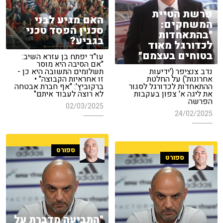
פרשת הטיית
האם מגיע לבני
המשחקים:
סכנין הפסד טכני
"בהתאחדות
בגביע?
לכדורגל מאוד
בטוחים בעצמם"
עו"ד יפתח בן עזרא השיב:
"אם הסיבה היא מוסר
נדב צנציפר ('ידיעות
תשלומים התשובה היא כן -
אחרונות') על החלטת
זו אחראיות הקבוצה" •
ההתאחדות לכדורגל לסגור
ברקוביץ': "אף חברת אבטחה
את ליגה א' צפון בעקבות
לא רוצה לעבוד איתם"
הפרשה
02/03/2025
24/02/2025
ספורט
ספורט
"התביעה מדברת על