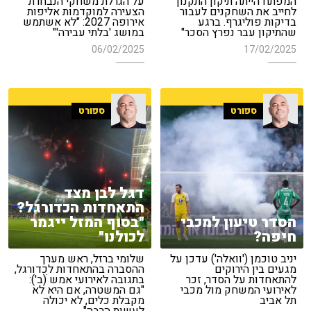
המפתח הייתה תיקון התקנון
על הגרלת משחקי הנבחרת
לחייב את השחקנים לעבור
הצעירה למוקדמות אליפות
בדיקות פוליגרף. ברגע
אירופה 2027: "לא אשתמש
שהתיקון עבר נפרץ הסכר"
במושג 'בלתי עבירה'"
06/02/2025
17/02/2025
ספורט
ספורט
דגל לבן מצד
התאחדות הכדורגל?
הסדר טיעון למכבי
"בסוף המזל ייגמר
חיפה?
לכולנו"
יניב טוכמן ('וואלה') עדכן על
שלומי ברזל, ראש מערך
מגעים בין הירוקים
ההסברה בהתאחדות לכדורגל,
להתאחדות על הסדר, זכר
בתגובה לאירועי אמש ׁ(ב'):
לאירועי המשחק מול מכבי
"גם המשטרה, אם היא לא
תל אביב
מקבלת כלים, לא יכולה