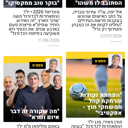
הסתובב לו משהו"
"בוקר טוב ממקסיקו"
איל יפה, עו''ד עירוני טבריה,
מונדיאל 2026 • יו"ר
על כתב האישום שהוגש
ההתאחדות לכדורגל משה
בעקבות פרשת העירויים:
'שינו' זוארץ: "זה האירוע
"החליט לקחת את זה כמבחן
היחיד שפיפ"א מייצרת פעם
והטירוף רק גדל"
בארבע שנים. את הכסף היא
משקיעה בפיתוח הכדורגל"
27/07/2026
11/06/2026
ספורט
ספורט
"הפחתת נקודות
והרחקת קהל
ממשחקי חוץ -
"מה שקורה זה דבר
אפקטיבי"
איום ונורא"
מורן מאירי, סגן יו"ר
ההתאחדות לכדורגל: "בעונה
באסם סולימאן מ"מ יו"ר