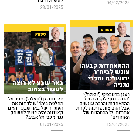
לעשות הרבה"
04/02/2025
28/01/2025
ספורט
ספורט
ההתאחדות קבעה:
עונש לבית"ר
ירושלים ומכבי
באר שבע לא רוצה
נתניה
לעצור בצהוב
רענן ברנובסקי ('וואלה'):
"הרבה כסף לקבוצה של
יניב טוכמן ('וואלה') סיפר על
ההתאחדות והרבה עונשים
החלטת ביהמ"ש לדחות את
אבל הקבוצות צריכות לקחת
העתירה של באר שבע • האם
אחריות על ההתהגות של
קאנגווה יהיה כשיר למשחק
האוהדים"
נגד מכבי תל אביב?
01/01/2025
13/01/2025