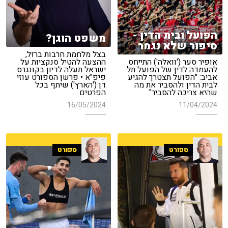
הפועל ובית הדין -
משפט הוגן?
סיפור שלא נגמר
בצל מלחמת חרבות ברזל,
אופיר סער ('וואלה') התייחס
ההצעה להטיל סנקציות על
להעמדה לדין של הפועל תל
ישראל תעלה לדיון בקונגרס
אביב: "הפועל תצטרך להגיע
פיפ"א • פרשן הספורט עוזי
לבית הדין ולהסביר את מה
דן ('הארץ') שיתף בכל
שהיא צריכה להסביר"
הפרטים
16/05/2024
11/04/2024
ספורט
ספורט