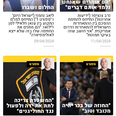
"הם אומרים שאנחנו
נלמד אותם דברים"
החלום ושברו
נדב צנציפר ('ידיעות
ליאב נחמני ('ישראל היום'
אחרונות') התייחס לחתימת
ו־'ספורט 1') התייחס למו"מ
ההסכם בין ההתאחדות
התקוע בין ענאן חלאילי לסן
הישראלית להתאחדות הדרום
ז'ילואז: "הם מתנים את
אמריקנית: "אני חושב שזה
החתימה שלו בזה שלא ייצא
בעיקר תמונות"
לאולימפיאדה"
09/04/2024
11/04/2024
ספורט
ספורט
"המשטרה צריכה
"החוזה של בכר יהיה
לתת את ידה ולפעול
מכובד וטוב"
נגד החוליגנים"