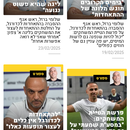
"בימים הקרובים
ליגה שהיא פשוט
תוגש תלונה של
נגועה"
ההתאחדות"
שלומי ברזל, ראש אגף
שלומי ברזל, ראש אגף
ההסברה בהתאחדות לכדורגל,
ההסברה בהתאחדות לכדורגל,
על החלטת ההתאחדות לעצור
על פרשת הטיית המשחקים:
את המשחקים בליגה א' צפון:
"יכול להיות שנפנה גם לרשות
"אמרתי שאני לא רואה
המיסים, יש פה עניין גם של
אפשרות אחרת"
חוזים כפולים"
23/02/2025
19/02/2025
ספורט
ספורט
פרשת הטיית
"להתאחדות
המשחקים:
לכדורגל אין כלים
"במסע"ת שמעתי על
לעצור תופעות כאלו"