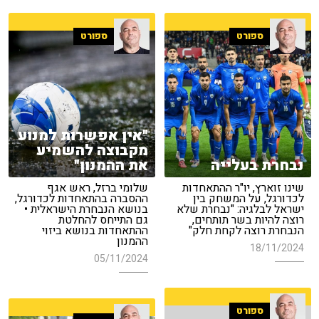
ספורט
ספורט
"אין אפשרות למנוע
מקבוצה להשמיע
נבחרת בעלייה
את ההמנון"
שינו זוארץ, יו"ר ההתאחדות
שלומי ברזל, ראש אגף
לכדורגל, על המשחק בין
ההסברה בהתאחדות לכדורגל,
ישראל לבלגיה: "נבחרת שלא
בנושא הנבחרת הישראלית •
רוצה להיות בשר תותחים,
גם התייחס להחלטת
הנבחרת רוצה לקחת חלק"
ההתאחדות בנושא ביזוי
ההמנון
18/11/2024
05/11/2024
ספורט