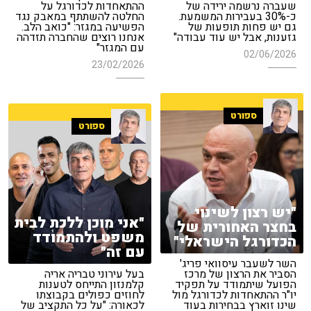
שעברה נרשמה ירידה של
ההתאחדות לכדורגל על
כ-30% בעבירות המשמעת.
החלטה להשתתף במאבק נגד
גם יש פחות תופעות של
הפשיעה במגזר: "כואב הלב.
גזענות, אבל יש עוד עבודה"
אנחנו רוצים שהחברה תזדהה
עם המגזר"
02/06/2026
23/02/2026
ספורט
ספורט
"יש רצון לשינוי
"אני מוכן ללכת לבית
בחצר האחורית של
משפט ולהתמודד
הכדורגל הישראלי"
עם זה"
השר לשעבר עיסוואי פריג'
הסביר את הרצון של מרכז
בעל עירוני טבריה אריה
הפועל שיתמודד על תפקיד
קלמנזון התייחס לטענות
יו"ר ההתאחדות לכדורגל מול
לחוזים כפולים בקבוצתו
שינו זוארץ בבחירות בעוד
לכאורה: "על כל התקציב של