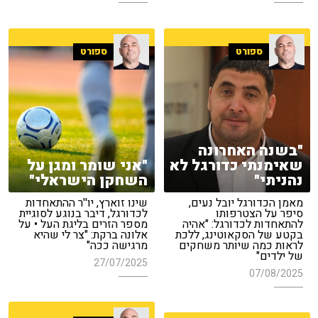
ספורט
ספורט
"בשנה האחרונה
שאימנתי כדורגל לא
"אני שומר ומגן על
נהניתי"
השחקן הישראלי"
מאמן הכדורגל יובל נעים,
שינו זוארץ, יו''ר ההתאחדות
סיפר על הצטרפותו
לכדורגל, דיבר בנוגע לסוגיית
להתאחדות לכדורגל: "אהיה
מספר הזרים בליגת העל • על
בקטע של הסקאוטינג, ללכת
אלונה ברקת: "צר לי שהיא
לראות כמה שיותר משחקים
מרגישה ככה"
של ילדים"
27/07/2025
07/08/2025