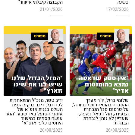
כשנה
הקבוצה קיבלתי אישור"
21/01/2026
17/02/2026
ספורט
ספורט
"אין ספק שדאפה
"המזל הגדול שלנו
נמצא במומנטום
שיש לנו את שינו
אדיר"
זוארץ"
שלומי ברזל, יו''ר מערך
יריב טפר, מנכ''ל ההתאחדות
ההסברה בהתאחדות לכדורגל,
לכדורגל, דיבר ברקע הנפת
על פרסום סגל הנבחרת
השלט בגנות אופ''א של
הצעירה, ועל דניאל דאפה,
אוהדי הפועל באר שבע: "הוא
שעדיין לא זומן לנבחרת
עושה קסמים במישור
הבוגרת
היחסים כלפי אופ''א"
20/08/2025
26/08/2025