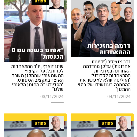
ספורט
דרמה במזכירות
"אנחנו בשנה עם 0
ההתאחדות
הכנסות"
נדב צנציפר ('ידיעות
אחרונות') עדכן מהדרמה
שינו זוארץ, יו"ר ההתאחדות
האחרונה במזכירות
לכדורגל, על הקיצוץ
ההתאחדות לכדורגל:
המשמעותי שמתכנן משרד
"החליטה שלא לאפשר את
האוצר בתקציב הספורט:
ההחמרה בעונשים של ביזוי
"הספורט זה החוסן הלאומי
ההמנון"
שלנו"
03/11/2024
04/11/2024
ספורט
ספורט