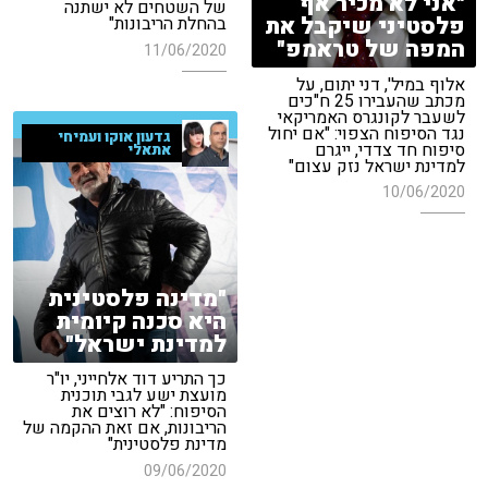
"אני לא מכיר אף
של השטחים לא ישתנה
פלסטיני שיקבל את
בהחלת הריבונות"
המפה של טראמפ"
11/06/2020
אלוף במיל', דני יתום, על
מכתב שהעבירו 25 ח"כים
לשעבר לקונגרס האמריקאי
נגד הסיפוח הצפוי: "אם יחול
גדעון אוקו ועמיחי
סיפוח חד צדדי, ייגרם
אתאלי
למדינת ישראל נזק עצום"
10/06/2020
"מדינה פלסטינית
היא סכנה קיומית
למדינת ישראל"
כך התריע דוד אלחייני, יו"ר
מועצת ישע לגבי תוכנית
הסיפוח: "לא רוצים את
הריבונות, אם זאת ההקמה של
מדינת פלסטינית"
09/06/2020