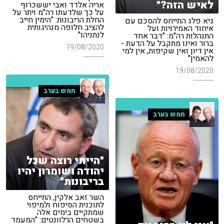
לאיש הזה?"
אריה אלדד ואבי יששכרוף
על כך שלדעתו רה"מ ויתר על
החלת הריבונות: "הימין חייב
גיא פלג התייחס להסכם עם
להציב חלופה מנהיגותית
איחוד האמירויות ועל
לנתניהו"
התנהלות רה"מ: "דבר אחד
ברור ואינו מתקבל על הדעת -
19/08/2020
אין דיון ואין שקיפות, אין למי
להאמין"
19/08/2020
חמש בערב
חמש בערב
"הייתי רוצה שכל
יהודה ושומרון יהיו
בריבונות"
השר זאב אלקין, התייחס
לתוכנית הסיפוח ולמיפוי
שמתקיים בימים אלה
בשטחים הרלוונטים: "המעמד