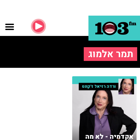
תמר אלמוג
ורדה רזיאל ז'קונט
אקדמיה - לא מה