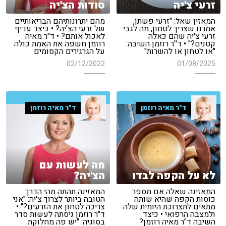
זרעי צ'יה
סודות הצ'יה
המאזין שאל: "זרעי פשתן,
מהם יתרונותיהם הבריאותיים
אמרנו שצריך לטחון, מה לגבי
של זרעי הצ'יה? • כיצד עדיף
זרעי צ'יה שהם כאלה
לאכול אותם? • ד"ר מאיה
קטנים?" • ד''ר רוזמן השיבה:
רוזמן חשפה את האמת כולה
"או לטחון או להשרות"
על הגרגירים הקסומים
02/12/2022
01/08/2025
ד"ר מאיה רוזמן
ד"ר מאיה רוזמן
מה לעשות עם
לא על הקפה לבדו
הצ'יה?
המאזינה שאלה אם מספר
המאזינה תהתה מהי הדרך
כוסות הקפה שהיא שותה
הטובה ביותר לצרוך צ'יה: "אני
מתאים לתצרוכת היומית שלה
צריכה לטחון את הזרעים?" •
ולמצבה הרפואי • כיצד
ד"ר רוזמן ניסתה לעשות סדר
השיבה ד"ר מאיה רוזמן?
בסוגיה: "יש פה מחלוקת