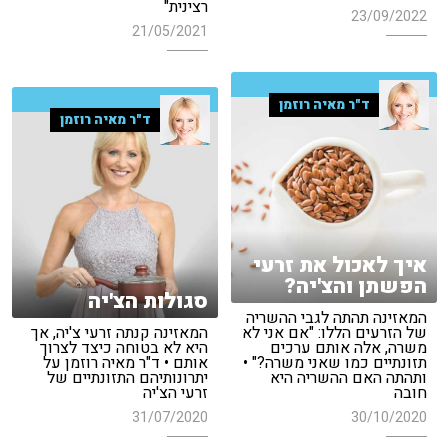
רצינית"
23/09/2022
21/05/2021
ד"ר מאיה רוזמן
ד"ר מאיה רוזמן
איך לאכול את זרעי
הפשתן והצ'יה?
סגולות הצ'יה
המאזינה תהתה לגבי ההשריה
של הזרעים הללו: "אם אני לא
המאזינה קנתה זרעי צ'יה, אך
משרה, אלה אותם ערכים
היא לא בטוחה כיצד לצרוך
תזונתיים כמו שאני משרה?" •
אותם • ד"ר מאיה רוזמן על
ותהתה האם ההשריה היא
יתרונותיהם התזונתיים של
חובה
זרעי הצ'יה
31/07/2020
30/10/2020