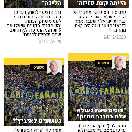
הייתה קצת פזיזה"
הליגה"
יורגוס דוניס פוטר ממכבי תל
נדב צנציפר ('ynet') עדכן
אביב • שלמה שרף, מאמן
במצבם של הצהובים רגע
נבחרת ישראל לשעבר, אמר
לפני משחק העונה:
כי "אני חושב שזה היה קצת
"השחקנים מקווים שיעלו עם
מהר מדי"
3 שחקני התקפה. לא חושב
שהם יפסידו לחיפה"
24/12/2020
02/11/2020
ספורט
ספורט
"דוניס טעה כשלא
עלה בהרכב החזק"
געגועים לאיביץ'?
תומר לוי ('ערוץ הספורט')
עדכן במצב של מכבי ת"א
תומר לוי ('ערוץ הספורט')