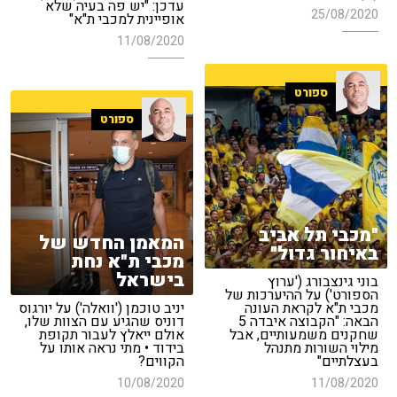
עדכן: "יש פה בעיה שלא
25/08/2020
אופיינית למכבי ת"א"
11/08/2020
ספורט
ספורט
"מכבי תל אביב
המאמן החדש של
באיחור גדול"
מכבי ת"א נחת
בישראל
בוני גינצבורג ('ערוץ
הספורט') על ההיערכות של
מכבי ת"א לקראת העונה
יניב טוכמן ('וואלה') על יורגוס
הבאה: "הקבוצה איבדה 5
דוניס שהגיע עם הצוות שלו,
שחקנים משמעותיים, אבל
אולם ייאלץ לעבור תקופת
מילוי השורות מתנהל
בידוד • מתי נראה אותו על
בעצלתיים"
הקווים?
10/08/2020
11/08/2020