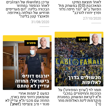
לאחר תוצאת התיקו
עדכן בתחושות של הצהובים
המאכזבת (0:0) במשחק מול
לאחר ההפסד במחזור
הפועל ב"ש: "נגד חיפה גלזר
הבכורה בליגה: "הם מעדיפים
ופרץ יחזרו להרכב"
תרחיש של הצלחה באירופה
ופאנצ'ר קטן בליגה"
27/10/2020
31/08/2020
ספורט
ספורט
יורגוס דוניס
מכשולים בדרך
בישראל: החוזה
לאלופות
עדיין לא נחתם
תומר לוי ('ערוץ הספורט') על
ההכנות והחיסורים במכבי
כמעט 2 יממות אחרי
ת"א לקראת המשחק במסגרת
שהמאמן היווני נחת בארץ,
מוקדמות ליגת האלופות מחר
החוזה עם מכבי ת"א עדיין לא
(ד')
סגור • נדב צנציפר ('ynet')