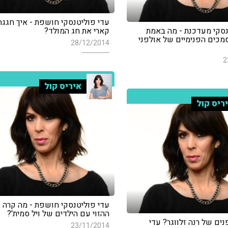
עדי פוליטנסקי חושפת - איך חגגה
נסקי מעדכנת - מה באמת
קארי את חג המולד?
כים הפנימיים של אולפני
28/12/2014
2
איריס קול
ריס קול
עדי פוליטנסקי חושפת - מה קרה ב
ההזוי עם הילדים של ויל סמית'?
ים של רנה זלווגר? עדי
23/11/2014