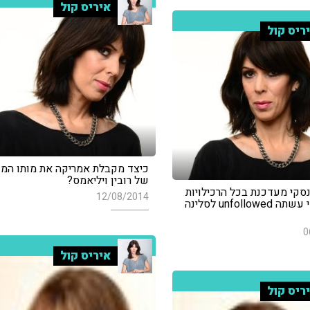
איריס קול
ריס קול
כיצד מקבלת אמריקה את מותו המ
של רובין ויליאמס?
סקי מעדכנת בכל הרכילויות
12/08/2014
החמות - מי עשתה unfollowed לסלינה
0
איריס קול
ריס קול