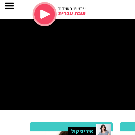
עכשיו בשידור
שבת עברית
איריס קול