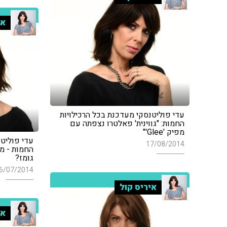
אי
עדי פוליטנסקי מעדכנת בכל הרכילויות
החמות: "גווינית' פאלטרו נצפתה עם
מפיק 'Glee'"
עדי פוליטנ
17/08/2014
גומז?
6/07/2014
איריס קול
אי