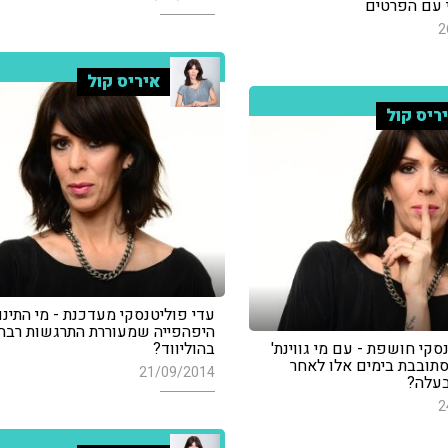
 עם הפרטים
2
איריס קול
ריס קול
עדי פוליטנסקי מעדכנת - מי התינו
היפהפייה שמעוררת התרגשות רבה
סקי חושפת - עם מי גווינת'
בהוליווד?
תובבת בימים אלו לאחר
21/09/2014
בעלה?
2