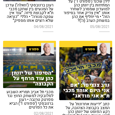
לירן שכנר ('ספורט 1') על
המתיחות בין יונתן כהן
רענן ברנובסקי ('וואלה') עדכן
למועדון שמסרב לשחרר
על המגעים בין שחקן מכבי
אותו: "אין צדיק אחד בסיפור
ת"א לקבוצת פיזה: "עוד אין
הזה" • מי יחליף את כהן
עסקה סגורה" • הללי: "כנראה
במשחק הערב (ה')?
שלא רוצים אותו מספיק"
04/08/2021
05/08/2021
ספורט
ספורט
"הסיפור של יונתן
כהן עוד מרחף על
הקבוצה"
נדב צנציפר: "אם
אני היום אוהד מכבי
מכבי תל אביב תמריא השבוע
ת"א אני מודאג"
לסלובקיה למשחק החוץ נגד
ספרטק טרנבה • רענן
ברנובסקי ('ספורט 1') הביא
כתב 'ידיעות אחרונות' על
את כל הפרטים
המצב בקבוצה הצהובה, על
רקע הפוסט של יונתן כהן:
02/08/2021