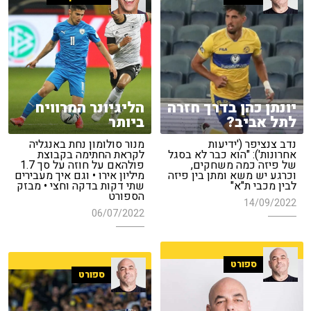
יונתן כהן בדרך חזרה
הליגיונר המרוויח
לתל אביב?
ביותר
נדב צנציפר ('ידיעות
מנור סולומון נחת באנגליה
אחרונות'): "הוא כבר לא בסגל
לקראת החתימה בקבוצת
של פיזה כמה משחקים,
פולהאם על חוזה על סך 1.7
וכרגע יש משא ומתן בין פיזה
מיליון אירו • וגם איך מעבירים
לבין מכבי ת"א"
שתי דקות בדקה וחצי • מבזק
הספורט
14/09/2022
06/07/2022
ספורט
ספורט