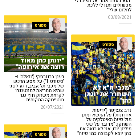
"הוא בעצם אמר 'אל תציבו לי
מכשולים ותנו לי ללכת
לחלום שלי'"
03/08/2021
ספורט
ספורט
"יונתן כהן מאוד
רוצה את אירופה"
רענן ברנובסקי ('וואלה' ו-
'ספורט 1') על מסע הרכש
של מכבי תל אביב, רגע לפני
"מכבי ת"א לא
שהיא ממריאה למונטנגרו
תשחרר את יונתן
לקראת משחק חוץ נגד
כהן"
סוטייסקה המקומית
20/07/2021
נדב צנציפר ('ידיעות
אחרונות') על המשא ומתן
מול פיזה האיטלקית על
השחקן: "מדובר על שני
מיליון יורו, אני לא רואה את
כהן יוצא לקבוצה כמו פיזה"
ספורט