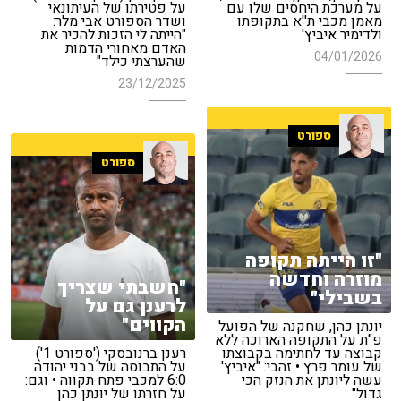
על מערכת היחסים שלו עם
על פטירתו של העיתונאי
מאמן מכבי ת''א בתקופתו
ושדר הספורט אבי מלר:
ולדימיר איביץ'
"הייתה לי הזכות להכיר את
האדם מאחורי הדמות
04/01/2026
שהערצתי כילד"
23/12/2025
ספורט
ספורט
"זו הייתה תקופה
מוזרה וחדשה
"חשבתי שצריך
בשבילי"
לרענן גם על
הקווים"
יונתן כהן, שחקנה של הפועל
פ"ת על התקופה הארוכה ללא
קבוצה עד לחתימה בקבוצתו
רענן ברנובסקי ('ספורט 1')
של עומר פרץ • זהבי: "איביץ'
על התבוסה של בבני יהודה
עשה ליונתן את הנזק הכי
6:0 למכבי פתח תקווה • וגם:
גדול"
על חזרתו של יונתן כהן