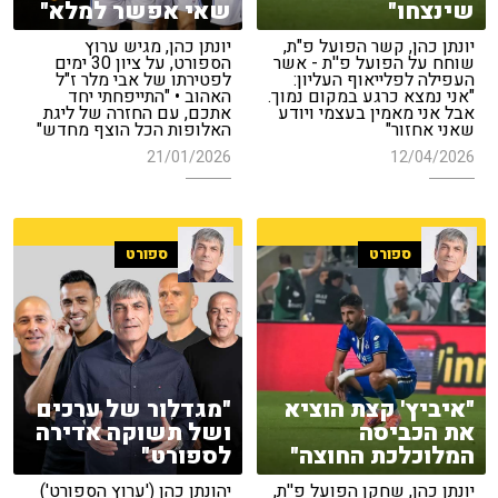
שינצחו"
שאי אפשר למלא"
יונתן כהן, קשר הפועל פ"ת,
יונתן כהן, מגיש ערוץ
שוחח על הפועל פ''ת - אשר
הספורט, על ציון 30 ימים
העפילה לפלייאוף העליון:
לפטירתו של אבי מלר ז"ל
"אני נמצא כרגע במקום נמוך.
האהוב • "התייפחתי יחד
אבל אני מאמין בעצמי ויודע
אתכם, עם החזרה של ליגת
שאני אחזור"
האלופות הכל הוצף מחדש"
21/01/2026
12/04/2026
ספורט
ספורט
"איביץ' קצת הוציא
"מגדלור של ערכים
את הכביסה
ושל תשוקה אדירה
המלוכלכת החוצה"
לספורט"
יונתן כהן, שחקן הפועל פ''ת,
יהונתן כהן ('ערוץ הספורט')