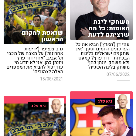
משחקי ליגת
האומות: כל מה
שואפת למקום
שרציתם לדעת
הראשון
עוזי דן ('הארץ') הביא את כל
העדכונים החמים וטען: "אין
נדב צנציפר ('ידיעות
שחקנים ישראלים בליגות
אחרונות') על מצבה של מכבי
הבכירות - דור פרץ? כמעט
תל אביב: "אחרי דור פרץ
ולא משחק. יונתן כהן?
ויונתן כהן, אני לא יודע מי
משחק בליגה השנייה"
עוד יכול להביא את המספרים
האלה לצהובים"
07/06/2022
15/08/2021
גיא פלג
גיא פלג