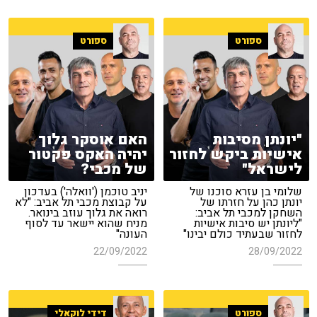
ספורט
ספורט
"יונתן מסיבות
האם אוסקר גלוך
אישיות ביקש לחזור
יהיה האקס פקטור
לישראל"
של מכבי?
שלומי בן עזרא סוכנו של
יניב טוכמן ('וואלה') בעדכון
יונתן כהן על חזרתו של
על קבוצת מכבי תל אביב: "לא
השחקן למכבי תל אביב:
רואה את גלוך עוזב בינואר.
"ליונתן יש סיבות אישיות
מניח שהוא יישאר עד לסוף
לחזור שבעתיד כולם יבינו"
העונה"
22/09/2022
28/09/2022
ספורט
דידי לוקאלי