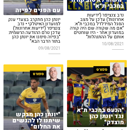
במכבי ת"א"
עם הפנים לפיזה
נדב צנציפר ('ידיעות
אחרונות') עדכן על מצב
יונתן כהן מתקרב בצעדי ענק
הסגל המידלדל במכבי ת"א:
למועדון האיטלקי • נדב
"אם מה שקורה שם היה קורה
צנציפר ('ידיעות אחרונות')
במועדון אחר - היו שוחטים
עדכן טרם ההודעה הרשמית:
אותם על ההתנהלות"
"בפיזה סימנו את יונתן כהן
בתור הדבר הבא"
10/08/2021
09/08/2021
ספורט
ספורט
"הכעס במכבי ת"א
"יונתן כהן מבקש
נגד יונתן כהן
שיתנו לו להגשים
מוצדק"
את החלום"