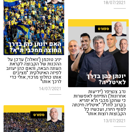
18/07/2021
ספורט
האם יונתן כהן בדרך
החוצה ממכבי ת"א?
יניב טוכמן ('וואלה') עדכן על
ההכנות של הקבוצה לקראת
העונה הבאה, והאם כהן יעזוב
לפיזה האיטלקית: "מציבים
יונתן כהן בדרך
אותו כחלוץ מרכזי, אולי כדי
לאיטליה?
לרכך אותו"
14/07/2021
נדב צנציפר ('ידיעות
אחרונות') התייחס לאפשרות
כי שחקן מכבי ת"א ימריא
בקרוב לחו"ל: "איטליה חיכתה
לסוף היורו, ועכשיו כל
הקבוצות רוצות אותו"
ספורט
13/07/2021