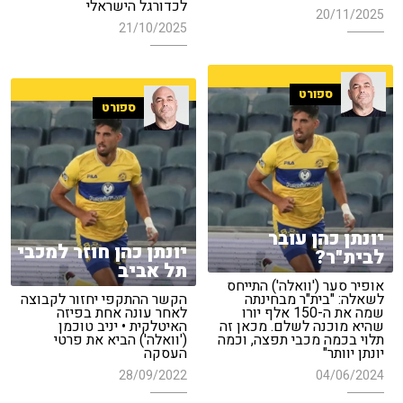
לכדורגל הישראלי
20/11/2025
21/10/2025
ספורט
ספורט
יונתן כהן עובר
יונתן כהן חוזר למכבי
לבית"ר?
תל אביב
אופיר סער ('וואלה') התייחס
לשאלה: "בית"ר מבחינתה
הקשר ההתקפי יחזור לקבוצה
שמה את ה-150 אלף יורו
לאחר עונה אחת בפיזה
שהיא מוכנה לשלם. מכאן זה
האיטלקית • יניב טוכמן
תלוי בכמה מכבי תפצה, וכמה
('וואלה') הביא את פרטי
יונתן יוותר"
העסקה
28/09/2022
04/06/2024