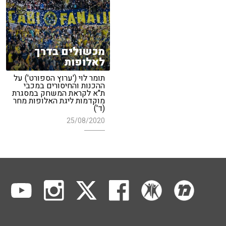
מכשולים בדרך
לאלופות
תומר לוי ('ערוץ הספורט') על
ההכנות והחיסורים במכבי
ת"א לקראת המשחק במסגרת
מוקדמות ליגת האלופות מחר
(ד')
25/08/2020