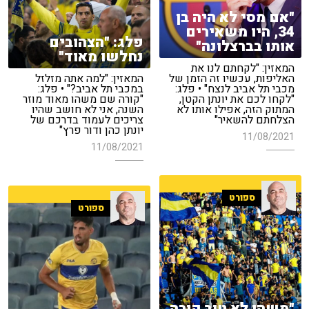
"אם מסי לא היה בן
34, היו משאירים
פלג: "הצהובים
אותו בברצלונה"
נחלשו מאוד"
המאזין: "לקחתם לנו את
האליפות, עכשיו זה הזמן של
המאזין: "למה אתה מזלזל
מכבי תל אביב לנצח" • פלג:
במכבי תל אביב?" • פלג:
"לקחו לכם את יונתן הקטן,
"קורה שם משהו מאוד מוזר
המתוק הזה, אפילו אותו לא
השנה, אני לא חושב שהיו
הצלחתם להשאיר"
צריכים לעמוד בדרכם של
יונתן כהן ודור פרץ"
11/08/2021
11/08/2021
ספורט
ספורט
"משהו לא טוב קורה