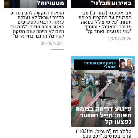
באירוע חבלני"
מטעויות?
אבי אשכנזי ('מעריב') עם
המאזין התקשה להבין מדוע
הפרטים על התקרית בצומת
מדינת ישראל לא נערכת
תפוח: "על פי צה"ל כנראה
כראוי, לדבריו, לפיגועים
מדובר בתאונה" • והוסיף:
באזור צומת תפוח: "למה עד
"שני נפגעים, ואחד קל"
היום לא הייתה שום הפקת
לקחים? מדובר בחיי אדם"
23/02/2026
06/05/2021
גדעון אוקו ועמיחי
אתאלי
פיגוע דריסה בצומת
תפוח: חייל ושוטר
נפצעו קל
טל לב רם ('מעריב', '103fm')
עדכן בפרטים: "רכב פגע