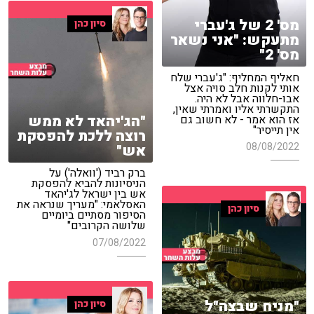
מס' 2 של ג'עברי
סיון כהן
מתעקש: "אני נשאר
מס' 2"
חאליף המחליף: "ג'עברי שלח
אותי לקנות חלב סויה אצל
אבו-חלווה אבל לא היה.
התקשרתי אליו ואמרתי שאין,
"הג'יהאד לא ממש
אז הוא אמר - לא חשוב גם
אין תייסיר"
רוצה ללכת להפסקת
08/08/2022
אש"
ברק רביד ('וואלה') על
הניסיונות להביא להפסקת
אש בין ישראל לג'יהאד
האסלאמי: "מעריך שנראה את
סיון כהן
הסיפור מסתיים ביומיים
שלושה הקרובים"
07/08/2022
"מניח שבצה"ל
סיון כהן