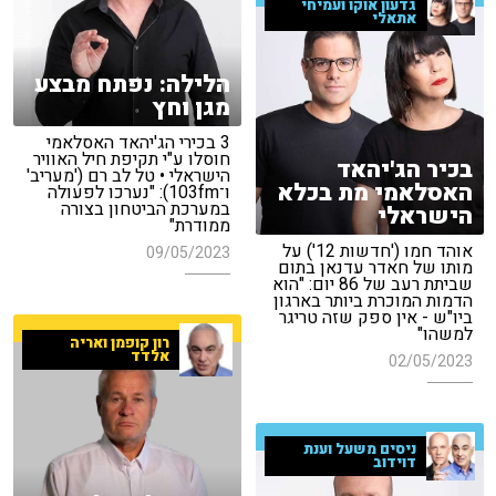
גדעון אוקו ועמיחי
אתאלי
הלילה: נפתח מבצע
מגן וחץ
3 בכירי הג'יהאד האסלאמי
חוסלו ע"י תקיפת חיל האוויר
בכיר הג'יהאד
הישראלי • טל לב רם ('מעריב'
האסלאמי מת בכלא
ו־103fm): "נערכו לפעולה
במערכת הביטחון בצורה
הישראלי
ממודרת"
אוהד חמו ('חדשות 12') על
09/05/2023
מותו של חאדר עדנאן בתום
שביתת רעב של 86 יום: "הוא
הדמות המוכרת ביותר בארגון
ביו"ש - אין ספק שזה טריגר
למשהו"
רון קופמן ואריה
אלדד
02/05/2023
ניסים משעל וענת
דוידוב