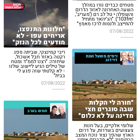
מטחים כבדים נורו במהלך
השעה האחרונה לאזור הדרום
והשפלה • טל לב רם ('מעריב',
'103fm'): "הג'יהאד מתחיל
להתייצב ולנסות לרכז מאמץ"
"חלונות התנפצו,
07/08/2022
אריחים עפו - לא
מודעים לכל הנזק"
ריבי קמינצקי, שביתה ספג
ניסים משעל וענת
רקטה באזור חבל אשכול,
דוידוב
שיחזרה: "רצנו לממ"ד ומטח
של טילים הגיע ליישוב שלנו
- לא קלטתי שזה פגע לי
בבית"
07/08/2022
"חורה לי הקלות
שבה סוגרים חצי
חמש בערב
מדינה על לא כלום"
שלומי אלקיים, בעל חנות
צעצועים בשדרות, על דרום
הארץ שהפך נצור נוכח המצב
הביטחוני: "לא מדברים איתנו,