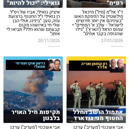
רפיח"
גואילי: "יכול להיות"
ד"ר אל"מ (מיל') מיכאל
איציק גואילי, אביו של רס"ל
מילשטיין על הפסקת האש:
רן גואילי ז"ל החטוף ברצועת
"בעיניהם אין יותר תירוצים
עזה, טען: "בינינו, אולי הבן
לישראל - שלב א' הסתיים" •
שלי חי באיזשהו מקום.
עמוס הראל ('הארץ'): "גילו
קבעתם שהוא חלל? תביאו לי
שהגופה בקבר אחים"
אותו"
20/11/2025
27/01/2026
גדעון אוקו ועמיחי
רון קופמן ואריה
אתאלי
אלדד
אתמול הושב החלל
תקיפות חיל האויר
החטוף מני גודארד
בלבנון
אבי אשכנזי ('מעריב') עדכן
אבי אשכנזי ('מעריב') עדכן