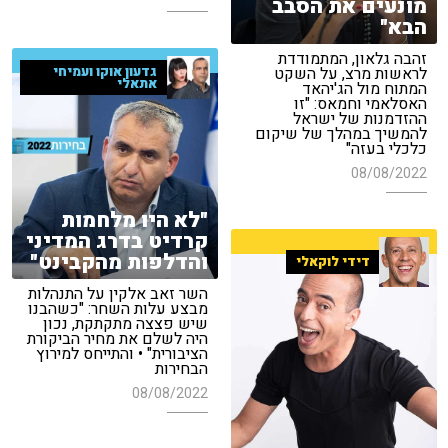
מונעים את הסבב
הבא"
זהבה גלאון, המתמודדת
גדעון אוקו ועמיחי
לראשות מרצ, על השקט
אתאלי
המתוח מול הג'יהאד
האסלאמי וחמאס: "זו
ההזדמנות של ישראל
להמשיך במהלך של שיקום
כלכלי בעזה"
08/08/2022
"לא היו מלחמות
קרדיט בדרג המדיני
והדלפות מהקבינט"
דידי לוקאלי
השר זאב אלקין על התנהלות
מבצע עלות השחר: "כשהבנו
שיש פצצה מתקתקת, נכון
היה לשלם את מחיר הביקורת
הציבורית" • והתייחס למירוץ
הבחירות
08/08/2022