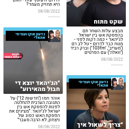
לדרום ולעוטף עזה • האם
היא תחזיק מעמד?
08/08/2022
שקט מתוח
מבצע עלות השחר תם
גדעון אוקו ועמיחי
בהפסקת אש בין ישראל
אתאלי
לג'יהאד • כמה דקות לפני -
מטח כבד לדרום • טל לב רם
('מעריב', '103fm') וברק רביד
('וואלה') עם הפרטים
08/08/2022
"הג'יהאד יוצא די
גדעון אוקו ועמיחי
אתאלי
חבול מהאירוע"
אוהד חמו ('חדשות 12') על
התגובה הערבית להחלטה
לפנות להפסקת אש בין
ישראל לג'יהאד: "מציגים את
הפסקת האש כסוג של
ניצחון, לא הרבה מעבר"
"צריך לשאול איך
08/08/2022