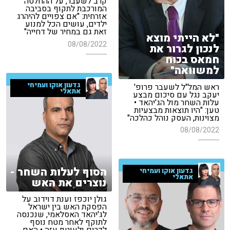
קרב לשעבר, על ההחלטה
המורכבת לתקוף בסביבה
אזרחית: "אם צפויים להיהרג
ילדים, עושים הכל למנוע
זאת גם במחיר של דחייה"
"לא הייתי מוצא
08/08/2022
לנכון לגרור את
חמאס בכוח
למשוואה"
גדעון אוקו ועמיחי
ראש המל"ל לשעבר פרופ'
אתאלי
יעקב נגל עם סיכום מבצע
עלות השחר מול הג'יהאד •
טען: "היו תוצאות מבצעיות
מצוינות, העסק נוהל כהלכה"
08/08/2022
הסוף לעלות השחר -
גדעון אוקו ועמיחי
אתאלי
נוצרים את האש
גולן יוכפז וענת דוידוב על
הפסקת האש בין ישראל
לג'יהאד האסלאמי, שנכנסה
לתוקף לאחר מטח נוסף