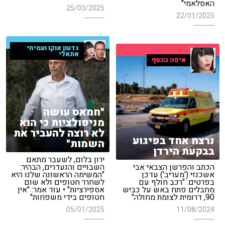
האסלאמי"
25/03/2025
22/01/2025
גדעון אוקו ועמיחי
אתאלי
איפה הכסף
"חמאס עושה
מניפולציות כי הוא
לא רוצה להעביר את
נרצח אחד בפיגוע
השמות"
בבקעת הירדן
ירון בלום, לשעבר מתאם
הכתב והפרשן הצבאי אבי
השבויים והנעדרים, הבהיר:
אשכנזי ('מעריב') עדכן
"המשימה הראשונה שלנו היא
בפרטים: "רכב חולף עם
לשחרר חטופים ולא שום
מחבלים פתח באש על כביש
אספירציות" • עוד אמר: "אין
90, דרומית לצומת מחולה"
חטופים בידי משפחות"
05/01/2025
11/08/2024