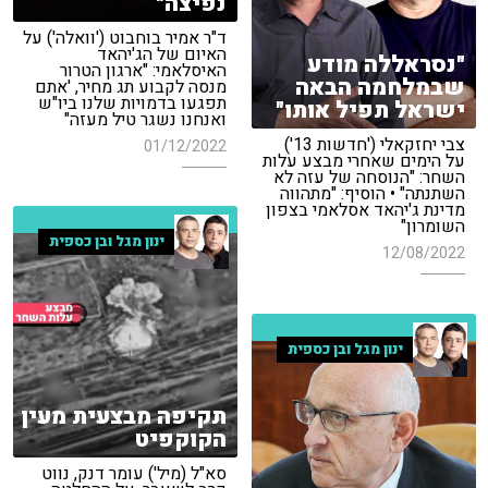
נפיצה"
ד"ר אמיר בוחבוט ('וואלה') על
האיום של הג'יהאד
"נסראללה מודע
האיסלאמי: "ארגון הטרור
שבמלחמה הבאה
מנסה לקבוע תג מחיר, 'אתם
תפגעו בדמויות שלנו ביו"ש
ישראל תפיל אותו"
ואנחנו נשגר טיל מעזה"
צבי יחזקאלי ('חדשות 13')
01/12/2022
על הימים שאחרי מבצע עלות
השחר: "הנוסחה של עזה לא
השתנתה" • הוסיף: "מתהווה
מדינת ג'יהאד אסלאמי בצפון
השומרון"
ינון מגל ובן כספית
12/08/2022
ינון מגל ובן כספית
תקיפה מבצעית מעין
הקוקפיט
סא"ל (מיל') עומר דנק, נווט