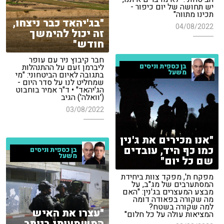
יש תחושה של יום כיפור -
תכינו מתווה"
"בג'יהאד כבר ניצחו,
04/08/2022
זה יכול להימשך
חודש"
חבר קיבוץ ניר עם עופר
בן כספית וניסים
ליברמן זעם על ההתנהלות
משעל
בתגובה לאיום הביטחוני: "מי
שמחליט לנו על סדר היום -
הג'יהאד" • ד"ר אמיר בוחבוט
('וואלה') הגיב
03/08/2022
"אנו מכירים את ג'נין
כמו כף היד, עובדים
בן כספית וניסים
משעל
שם כל יום"
מפקח ת', מפקד צוות ביחידת
המסתערבים של מג"ב, על
מבצע המעצרים בג'נין: "האם
מה שקורה בפאודה דומה
למה שקורה בשטח?
"עצרו את האיש
המציאות עולה על כל חלום"
המשמעותי ביותר