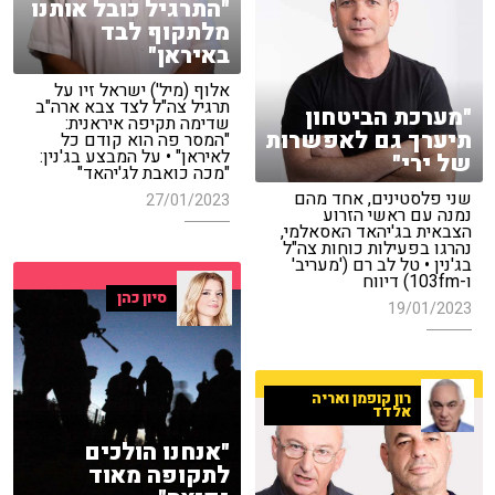
"התרגיל כובל אותנו
מלתקוף לבד
באיראן"
אלוף (מיל') ישראל זיו על
תרגיל צה"ל לצד צבא ארה"ב
"מערכת הביטחון
שדימה תקיפה איראנית:
תיערך גם לאפשרות
"המסר פה הוא קודם כל
לאיראן" • על המבצע בג'נין:
של ירי"
"מכה כואבת לג'יהאד"
שני פלסטינים, אחד מהם
27/01/2023
נמנה עם ראשי הזרוע
הצבאית בג'יהאד האסאלמי,
נהרגו בפעילות כוחות צה"ל
בג'נין • טל לב רם ('מעריב'
ו-103fm) דיווח
סיון כהן
19/01/2023
רון קופמן ואריה
אלדד
"אנחנו הולכים
לתקופה מאוד