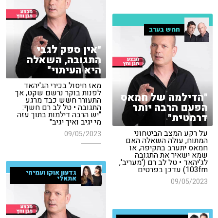
חמש בערב
"אין ספק לגבי
התגובה, השאלה
היא העיתוי"
מאז חיסול בכירי הג'יהאד
לפנות בוקר נרשם שקט, אך
"הדילמה של חמאס
התעורר חשש כבד מרגע
הפעם הרבה יותר
התגובה • טל לב רם חשף:
"יש הרבה דילמות בתוך עזה
דרמטית"
מי יגיב ואיך יגיב"
על רקע המצב הביטחוני
09/05/2023
המתוח, עולה השאלה האם
חמאס יתערב בתקיפה, או
שמא ישאיר את התגובה
לג'יהאד • טל לב רם ('מעריב',
103fm) עדכן בפרטים
גדעון אוקו ועמיחי
אתאלי
09/05/2023