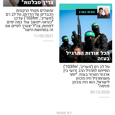
צריך סבלנות"
נמשכים מטחי הרקטות
חמש בערב
הכבדים על הדרום, טל לב רם
('מעריב', '103fm') עדכן:
"כנראה יימשך עוד כמה ימים
לפחות, צה"ל יצטרך לסיים את
זה בתחושת הישג"
11/05/2021
הכל אודות התרגיל
בעזה
טל לב רם ('מעריב', '103fm')
התייחס לתרגיל הרב זרועי בין
ארגוני הטרור בעזה: "יותר
משהתרגיל היה מכוון
לישראל, הוא היה מכוון
פנימה"
30/12/2020
דף מספר