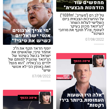
מחפשים עוד
הזדמנות מבצעית"
טל לב רם ('מעריב', '103fm')
על ההיערכות הצבאית ביום
השלישי לעלות השחר:
"הג'יהאד מכוון בעיקר
"מי צריך ארגונים
לעוטף, צה"ל תוקף את מרחבי
השיגור"
אנטי ישראליים
07/08/2022
כשיש את טיבי?"
יוסף חדאד תקף את ח"כ
אחמד טיבי, שהאשים את
ישראל בכשל בשיגור של
הג'יהאד שהוביל למותם של
איפה הכסף
ילדים בג'באליה: "הוא מנצל
זאת באופן הכי לא אנושי
שיש"
07/08/2022
"אלה היו השעות
איפה הכסף
העמוסות ביותר בירי
רקטות"