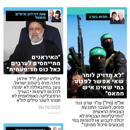
ענת דוידוב וניסים
חמש בערב
משעל
"האיראנים
מתייחסים לערבים
כאל כוס חד־פעמית"
"לא מדויק לומר
אליהו יוסיאן, יליד איראן
שאי אפשר לפגוע
וזוכה פרס ביטחון ישראל,
במי שאינו איש
טען: בחיזבאללה לא ימהרו
להיכנס לעימות • העריך:
חמאס"
הרפובליקה האסלאמית לא
תמהר לשגר טילים לת"א
אל"מ (מיל') עו"ד שרון זגגי
פנחס, לשעבר התובעת
26/10/2023
הצבאית הראשית:
"הפרקליטות הצבאית לא
יכולה לקבוע או להנחות במי
מבצעים סיכול ממוקד"