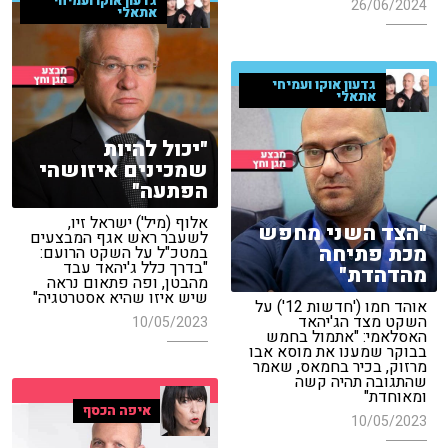
גדעון אוקו ועמיחי
26/06/2024
אתאלי
גדעון אוקו ועמיחי
אתאלי
"יכול להיות
שמכינים איזושהי
הפתעה"
אלוף (מיל') ישראל זיו,
"הצד השני מחפש
לשעבר ראש אגף המבצעים
מכת פתיחה
במטכ"ל על השקט הרועם:
"בדרך כלל ג'יהאד עבד
מהדהדת"
מהבטן, ופה פתאום נראה
שיש איזו שהיא אסטרטגיה"
אוהד חמו ('חדשות 12') על
השקט מצד הג'יהאד
10/05/2023
האסלאמי: "אתמול בחמש
בבוקר שמענו את מוסא אבו
מרזוק, בכיר בחמאס, שאמר
שהתגובה תהיה קשה
ומאוחדת"
איפה הכסף
10/05/2023