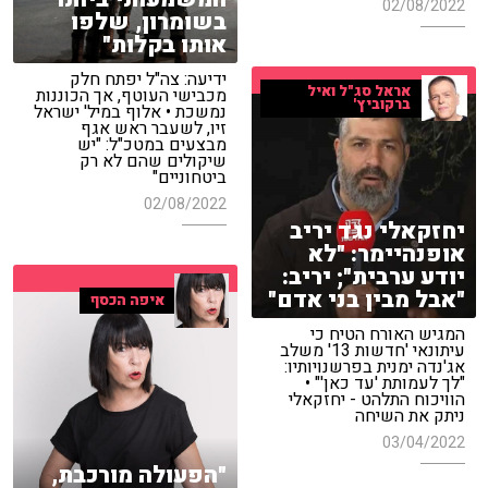
02/08/2022
בשומרון, שלפו
אותו בקלות"
ידיעה: צה"ל יפתח חלק
אראל סג"ל ואיל
מכבישי העוטף, אך הכוננות
ברקוביץ'
נמשכת • אלוף במיל' ישראל
זיו, לשעבר ראש אגף
מבצעים במטכ"ל: "יש
שיקולים שהם לא רק
ביטחוניים"
02/08/2022
יחזקאלי נגד יריב
אופנהיימר: "לא
יודע ערבית"; יריב:
"אבל מבין בני אדם"
איפה הכסף
המגיש האורח הטיח כי
עיתונאי 'חדשות 13' משלב
אג'נדה ימנית בפרשנויותיו:
"לך לעמותת 'עד כאן'" •
הוויכוח התלהט - יחזקאלי
ניתק את השיחה
03/04/2022
"הפעולה מורכבת,