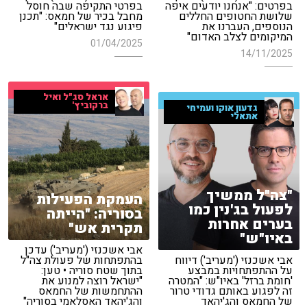
בפרטים: "אנחנו יודעים איפה
בפרטי התקיפה שבה חוסל
שלושת החטופים החללים
מחבל בכיר של חמאס: "תכנן
הנוספים, העברנו את
פיגוע נגד ישראלים"
המיקומים לצלב האדום"
01/04/2025
14/11/2025
אראל סג"ל ואיל
ברקוביץ'
גדעון אוקו ועמיחי
אתאלי
"צה"ל ממשיך
העמקת הפעילות
לפעול בג'נין כמו
בסוריה: "הייתה
בערים אחרות
תקרית אש"
באיו"ש"
אבי אשכנזי ('מעריב') עדכן
אבי אשכנזי ('מעריב') דיווח
בהתפתחות של פעולת צה"ל
על ההתפתחויות במבצע
בתוך שטח סוריה • טען:
'חומת ברזל' באיו"ש: "המטרה
"ישראל רוצה למנוע את
זה לפגוע באותם גדודי טרור
ההתחמשות של החמאס
של החמאס והג'יהאד
והג'יהאד האסלאמי בסוריה"