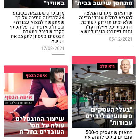
מתחסן שישב בבית"
באוויר"
שר האוצר מקדם המלצה
מרב כהן, שנמצאת בשבוע
להוציא לחל"ת עובדי מדינה
34 להריונה סיפרה על כך
שלא יציגו תו ירוק • עורכת
שמתקשה למצוא עבודה •
התוכנית יעל איילון ועו"ד
וגם ח"כ אופיר כץ על הכתף
נחום פיינברג הגיבו לנושא
הקרה שקיבל בוועדת
הכספים בניסיון לתקצב את
05/12/2021
הנושא
17/08/2021
גיא פלג
איפה הכסף
"בעלי העסקים
משוועים לידיים
שיעור המובטלים
עבודות"
עולה על מס'
העובדים בחל"ת
המאזין שמעסיק כ-500
עובדים ביקש לזעוק את