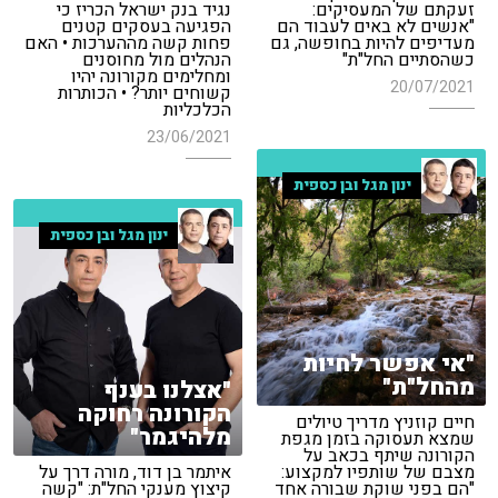
זעקתם של המעסיקים:
נגיד בנק ישראל הכריז כי
"אנשים לא באים לעבוד הם
הפגיעה בעסקים קטנים
מעדיפים להיות בחופשה, גם
פחות קשה מההערכות • האם
כשהסתיים החל"ת"
הנהלים מול מחוסנים
ומחלימים מקורונה יהיו
20/07/2021
קשוחים יותר? • הכותרות
הכלכליות
23/06/2021
ינון מגל ובן כספית
ינון מגל ובן כספית
"אי אפשר לחיות
מהחל"ת"
"אצלנו בענף
הקורונה רחוקה
חיים קוזניץ מדריך טיולים
מלהיגמר"
שמצא תעסוקה בזמן מגפת
הקורונה שיתף בכאב על
מצבם של שותפיו למקצוע:
איתמר בן דוד, מורה דרך על
"הם בפני שוקת שבורה אחד
קיצוץ מענקי החל"ת: "קשה