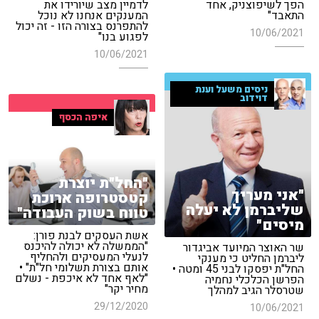
הפך לשיפוצניק, אחד
לדמיין מצב שיורידו את
התאבד"
המענקים אנחנו לא נוכל
להתפרנס בצורה הזו - זה יכול
10/06/2021
לפגוע בנו"
10/06/2021
ניסים משעל וענת
דוידוב
איפה הכסף
"החל"ת יוצרת
"אני מעריך
קטסטרופה ארוכת
שליברמן לא יעלה
טווח בשוק העבודה"
מיסים"
אשת העסקים לבנת פורן:
"הממשלה לא יכולה להיכנס
שר האוצר המיועד אביגדור
לנעלי המעסיקים ולהחליף
ליברמן החליט כי מענקי
אותם בצורת תשלומי חל"ת" •
החל"ת יפסקו לבני 45 ומטה •
"לאף אחד לא איכפת - נשלם
הפרשן הכלכלי נחמיה
מחיר יקר"
שטרסלר הגיב למהלך
29/12/2020
10/06/2021