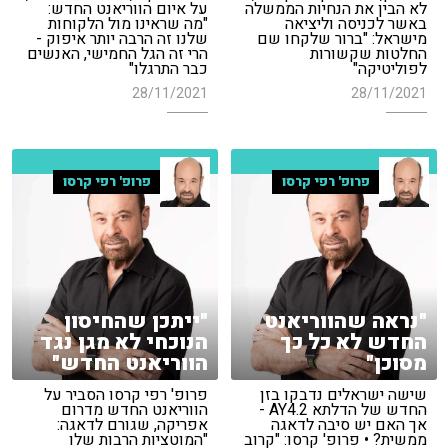
לא הבין את הנחיות הממשלה
על איום הווריאנט החדש:
באשר לכניסה וליציאה
"מה שראינו מול הלקוחות
מישראל: "ברור שלקחו שם
שלנו זה הרבה יותר איפוק -
החלטות שקשורות
הרי זה הגל החמישי, האנשים
לפוליטיקה"
כבר התרגלו"
28/11/2021
28/11/2021
פרופ' רפי קרסו
פרופ' רפי קרסו
"נראה שהווריאנט
"ייתכן שהחיסון
החדש לא כל כך
הנוכחי לא מגן נגד
מסוכן"
הווריאנט החדש"
שישה ישראלים נדבקו בזן
פרופ' רפי קרסו הסביר על
החדש של הדלתא AY4.2 -
הווריאנט החדש מדרום
אך האם יש סיבה לדאגה
אפריקה, שגורם לדאגה:
ממשית? • פרופ' קרסו: "קרוב
"המוטציות הרבות שלו