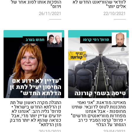
לוודאי שהווריאנט החדש לא
הופכות אותו לסוג אחר של
אלים יותר"
וירוס"
26/11/2021
22/10/2021
פרופ' רפי קרסו
חמש בערב
"עדיין לא ידוע אם
החיסון יעיל לתת זן
טיסה בשמי קורונה
הדלתא החדש"
מאזינה מודאגת: "אני ואמי
התגלה מקרה ראשון של תת
מתכננות לטוס לדובאי. שתינו
זן הדלתא החדש בישראל •
מחוסנות - אבל אנחנו
פרופ' גליה רהב: "אנחנו לא
מפחדות מווריאנטים חדשים"
יודעים עדיין יותר מדי, אבל
• פרופ' קרסו הסביר כי רב
כנראה שהוא לא יותר מדבק
הנסתר על הגלוי
מזן הדלתא"
20/10/2021
23/04/2021