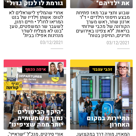
גורמת לו לנזק גדול"
את ילדיהם"
אחרי שהמליץ לישראלים לא
שבוע וחצי עבר מאז פתיחת
לטוס: אשתו וילדיו של בנט
מבצע חיסוני הילדים • ד"ר
המריאו לחו"ל • חיים רמון,
ארנון שחר, ראש מערך
לשעבר שר המשפטים, טען:
הקורונה של מכבי שירותי
"בנט לא מצליח לשדר
בריאות: "לא צפינו באירועים
מנהיגות אפילו בבית"
חריגים, החיסון בטוח"
03/12/2021
03/12/2021
זהבי עצבני
איפה הכסף
"היקף הביטולים
התיירות במקום
נמוך משמעותית
האחרון
יותר ממה שציפינו"
המאזין, מורה דרך במקצועו,
אורי סירקיס, מנכ"ל 'ישראייר',