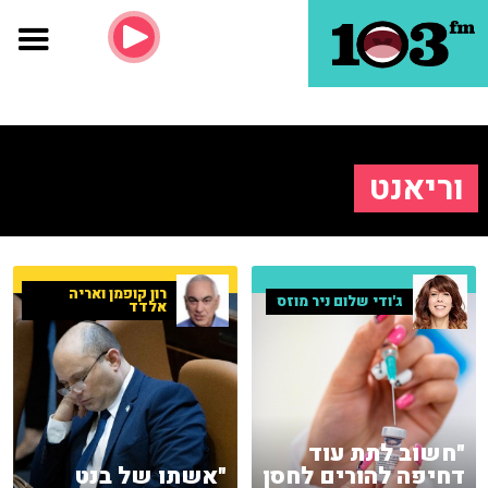
וריאנט
רון קופמן ואריה
ג'ודי שלום ניר מוזס
אלדד
"חשוב לתת עוד
"אשתו של בנט
דחיפה להורים לחסן