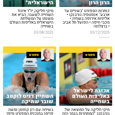
הרון הרון
הישראלית"
כותרות הספורט 'בשניים עד
מיקי חליקה, יו''ר איגוד
ארבע': אנסטסיה גורבנקו •
השחייה לשעבר, הביא את
אליפות אירופה בשחיה •
משנתו על המשלחת
מכבי חיפה • הפועל תל אביב
הישראלית באליפות העולם
• ברצלונה
בשחייה
03/08/2025
03/12/2025
ספורט
ספורט
אכזבה לישראל
באליפות העולם
השחיין דניס לוקטב
בשחייה
שובר שתיקה
מיקי חליקה על התוצאה של
בשיחה עם רון קופמן ומשה
גורבנקו: "המתחרות בגמר הזה
פרימו בתוכנית הספורט סיפר