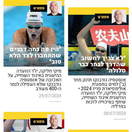
ספורט
ספורט
"היו פה כמה דברים
שהתחברו לצד הלא
"לא צריך לחשוב
טוב"
שהדרך לגמר כבר
סלולה"
מיקי חליקה, יו"ר הוועדה
ההישגית באיגוד השחייה, על
אנסטסיה גורבנקו תזנק מחר
האכזבה של אנסטסיה
(ב') למים במסגרת
גורבנקו שלא העפילה לגמר
אולימפיאדת פריז 2024 •
ה-400 מעורב
מיקי חליקה, יו"ר הוועדה
29/07/2024
ההישגית איגוד השחייה,
שיתף בסיכוייה לזכות
במדליה
28/07/2024
ספורט