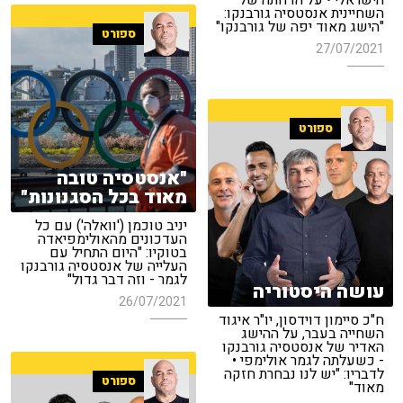
הישראלי • על הדחתה של
השחיינית אנסטסיה גורבנקו:
"הישג מאוד יפה של גורבנקו"
ספורט
27/07/2021
ספורט
"אנסטסיה טובה
מאוד בכל הסגנונות"
יניב טוכמן ('וואלה') עם כל
העדכונים מהאולימפיאדה
בטוקיו: "היום התחיל עם
העלייה של אנסטסיה גורבנקו
לגמר - וזה דבר גדול"
עושה היסטוריה
26/07/2021
ח"כ סיימון דוידסון, יו"ר איגוד
השחייה בעבר, על ההישג
האדיר של אנסטסיה גורבנקו
- כשעלתה לגמר אולימפי •
לדבריו: "יש לנו נבחרת חזקה
ספורט
מאוד"