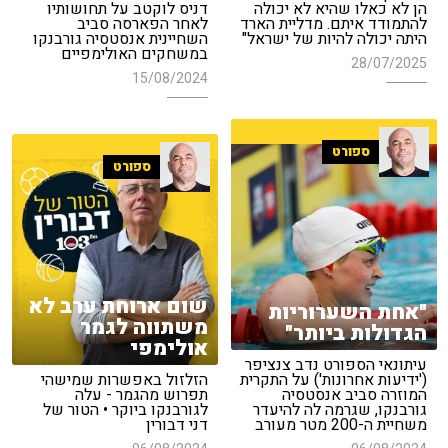
הן לא כאלו שהיא לא יכולה
דניס לוקטב על תחושותיו
להתמודד איתם. מדליית הארד
לאחר הפארסה סביב
היתה יכולה להיות של ישראל"
השחיינית אנסטסיה גורבנקו
במשחקים האולימפיים
28/07/2025
15/08/2024
ספורט
ספורט
שום ארוחת ערב לא
"אחת השערוריות
משתווה לגמר
הגדולות ביותר"
אולימפי
עיתונאי הספורט נדב צנציפר
('ידיעות אחרונות') על התקרית
הזלזול באפשרות שמישהי
המוזרה סביב אנסטסיה
תפרוש מהגמר - עלה
גורבנקו, שגרמה לה להיעדר
לגורבנקו ביוקר • הטור של
משחיית ה-200 מטר מעורב
דני דבורין