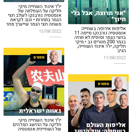
יו"ר איגוד השחייה מיקי
חליקה על העפלתה של
"אני מרוצה, אבל בלי
אנסטסיה גורבנקו לשלב חצי
חיוך"
הגמר בתחרות • וגם: לקראת
משחה חצי הגמר שייערך מחר
אליפות אירופה בשחייה:
15/08/2022
אנסטסיה גורבנקו סיימה 11
בחצי הגמר וסופית לא תהיה
בגמר 200 מטרים גב • מיקי
חליקה, יו"ר איגוד השחייה,
הגיב
ספורט
11/08/2022
ספורט
גאווה ישראלית
יו"ר איגוד השחייה מיקי
אליפות העולם
חליקה על ההישג המדהים
של השחיינית אנסטסיה
בשחייה: עוד הישג