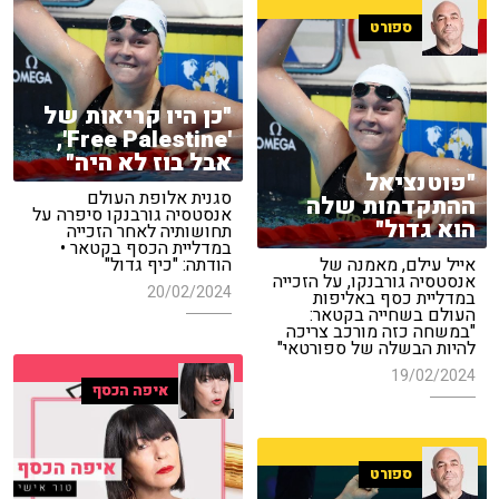
ספורט
"כן היו קריאות של
'Free Palestine',
אבל בוז לא היה"
"פוטנציאל
סגנית אלופת העולם
ההתקדמות שלה
אנסטסיה גורבנקו סיפרה על
הוא גדול"
תחושותיה לאחר הזכייה
במדליית הכסף בקטאר •
אייל עילם, מאמנה של
הודתה: "כיף גדול"
אנסטסיה גורבנקו, על הזכייה
20/02/2024
במדליית כסף באליפות
העולם בשחייה בקטאר:
"במשחה כזה מורכב צריכה
להיות הבשלה של ספורטאי"
19/02/2024
איפה הכסף
ספורט