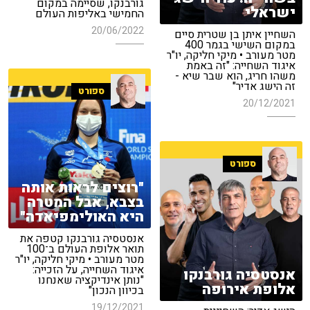
גורבנקו, שסיימה במקום
ישראלי
החמישי באליפות העולם
20/06/2022
השחיין איתן בן שטרית סיים
במקום השישי בגמר 400
מטר מעורב • מיקי חליקה, יו"ר
איגוד השחייה: "זה באמת
משהו חריג, הוא שבר שיא -
זה הישג אדיר"
ספורט
20/12/2021
ספורט
"רוצים לראות אותה
בצבא, אבל המטרה
היא האולימפיאדה"
אנסטסיה גורבנקו קטפה את
תואר אלופת העולם ב־100
מטר מעורב • מיקי חליקה, יו"ר
איגוד השחייה, על הזכייה:
אנסטסיה גורבנקו
"נותן אינדיקציה שאנחנו
אלופת אירופה
בכיוון הנכון"
19/12/2021