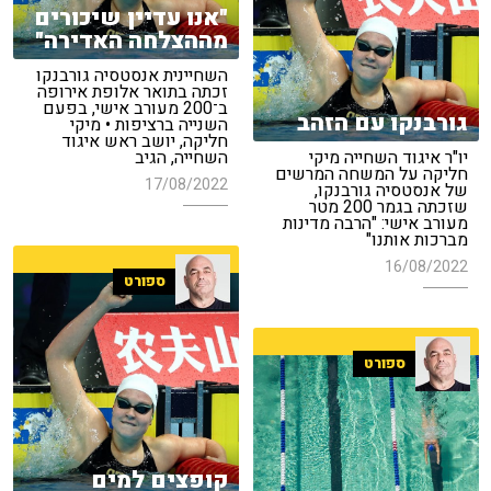
"אנו עדיין שיכורים
מההצלחה האדירה"
השחיינית אנסטסיה גורבנקו
זכתה בתואר אלופת אירופה
ב־200 מעורב אישי, בפעם
גורבנקו עם הזהב
השנייה ברציפות • מיקי
חליקה, יושב ראש איגוד
יו"ר איגוד השחייה מיקי
השחייה, הגיב
חליקה על המשחה המרשים
17/08/2022
של אנסטסיה גורבנקו,
שזכתה בגמר 200 מטר
מעורב אישי: "הרבה מדינות
מברכות אותנו"
16/08/2022
ספורט
ספורט
קופצים למים