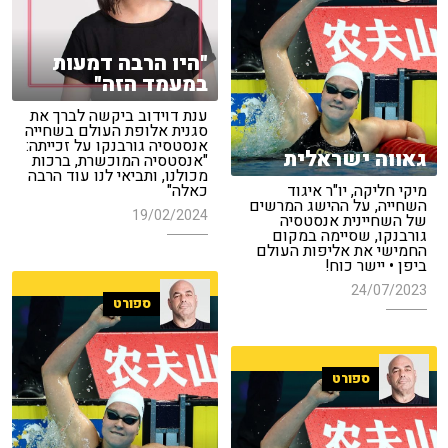
"היו הרבה דמעות
במעמד הזה"
ענת דוידוב ביקשה לברך את
סגנית אלופת העולם בשחייה
אנסטסיה גורבנקו על זכייתה:
גאווה ישראלית
"אנסטסיה המוכשרת, ברכות
מכולנו, ותביאי לנו עוד הרבה
מיקי חליקה, יו"ר איגוד
כאלה"
השחייה, על ההישג המרשים
19/02/2024
של השחיינית אנסטסיה
גורבנקו, שסיימה במקום
החמישי את אליפות העולם
ביפן • יישר כוח!
24/07/2023
ספורט
ספורט