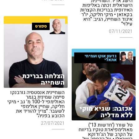
הישג אדיר: השחיינית
הישראלית זכתה באליפות
האירופית בבריכות הקצרות
בקאזאן • מיקי חליקה, יו"ר
איגוד השחייה, הגיב: "היא
עילוי"
ספורט
07/11/2021
גדעון אוקו ועמיחי
אתאלי
הצלחה בבריכת
השחייה
השחיינית אנסטסיה גורבנקו
סיימה שמינית בגמר
האולימפי ל-100 מ' גב • מיקי
חליקה, שחיין אולימפי
אכזבה: שגיא מוקי
לשעבר: "צריך להוריד את
ללא מדליה
הכובע בפניה"
27/07/2021
טל שורר ('חדשות 13')
מאולימפיאדת טוקיו בדיווח
על הקרב של הג'ודוקא