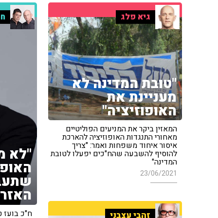
גיא פלג
חמ
"טובת המדינה לא
מעניינת את
האופוזיציה"
המאזין ביקר את המניעים הפוליטיים
מאחורי התנגדות האופוזיציה להארכת
איסור איחוד משפחות ואמר: "צריך
"לא מ
להוסיף להשבעה שהח"כים יפעלו לטובת
המדינה"
האופו
23/06/2021
שתעבי
האזרח
ח"כ בועז ט
זהבי עצבני