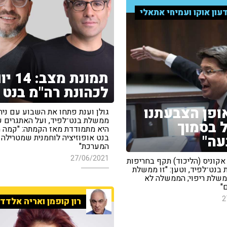
עון אוקו ועמיחי אתאלי
תמונת מצב: 
לכהונת רה"מ בנט
ופן הצבעתנו
גולן וענת פתחו את השבוע עם נית
ממשלת בנט־לפיד, ועל האתגרים 
 בסמוך
היא מתמודדת מאז הקמתה: "קמה מ
עה"
בנט אופוזיציה לוחמנית שמטרילה 
המערכת"
27/06/2021
אקוניס (הליכוד) תקף בחריפות
בנט־לפיד, וטען: "זו ממשלת
ממשלת ריפוי; הממשלה לא
"
2
רון קופמן ואריה אלדד