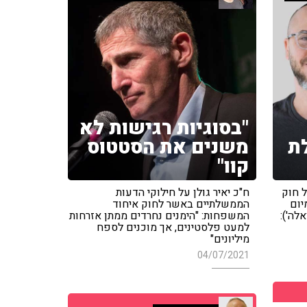
"בסוגיות רגישות לא
ת
משנים את הסטטוס
קוו"
ל חוק
ח"כ יאיר גולן על חילוקי הדעות
יום
הממשלתיים באשר לחוק איחוד
לה'):
המשפחות: "הימנים נחרדים ממתן אזרחות
למעט פלסטינים, אך מוכנים לספח
מיליונים"
04/07/2021