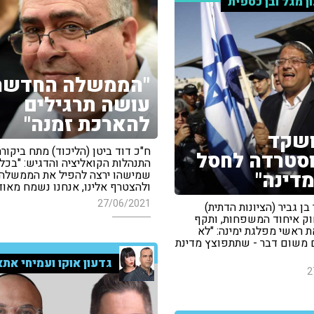
ון מגל ובן כספית
"הממשלה החדשה
עושה תרגילים
להארכת זמנה"
ושקד
ח"כ דוד ביטן (הליכוד) מתח ביקור
סטרדה לחסל
התנהלות הקואליציה והדגיש: "בכל
דינה"
שמישהו ירצה להפיל את הממשלה
ולהצטרף אלינו, אנחנו נשמח מאוד
27/06/2021
בן גביר (הציונות הדתית)
וק איחוד המשפחות, ותקף
 ראשי מפלגת ימינה: "לא
משום דבר - שתתפוצץ מדינת
גדעון אוקו ועמיחי אתא
2