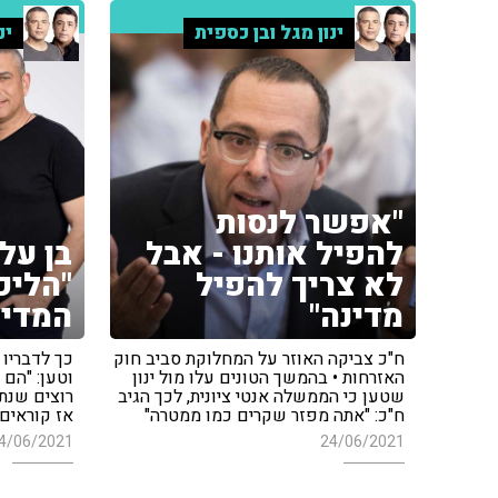
ינון מגל ובן כספית
ינ
"אפשר לנסות
להפיל אותנו - אבל
בן על
לא צריך להפיל
"הליכ
מדינה"
המדינ
ח"כ צביקה האוזר על המחלוקת סביב חוק
כך לדבריו 
האזרחות • בהמשך הטונים עלו מול ינון
וטען: "הם 
שטען כי הממשלה אנטי ציונית, לכך הגיב
רוצים שנתנ
ח"כ: "אתה מפזר שקרים כמו ממטרה"
אז קוראים 
4/06/2021
24/06/2021