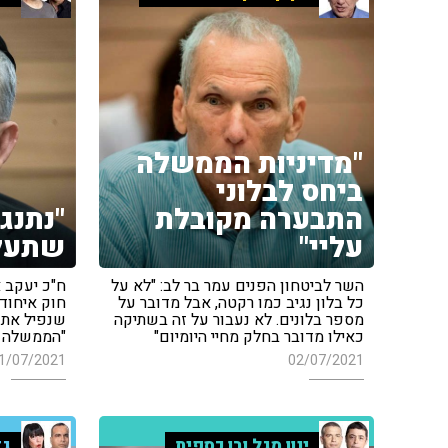
"מדיניות הממשלה
ביחס לבלוני
התבערה מקובלת
"נתנג
עליי"
שתעל
השר לביטחון הפנים עמר בר לב: "לא על
ח"כ יעקב 
כל בלון נגיב כמו רקטה, אבל מדובר על
חוק איחוד
מספר בלונים. לא נעבור על זה בשתיקה
שנפיל את ה
כאילו מדובר בחלק מחיי היומיום"
"הממשלה ל
1/07/2021
02/07/2021
ינון מגל ובן כספית
גד