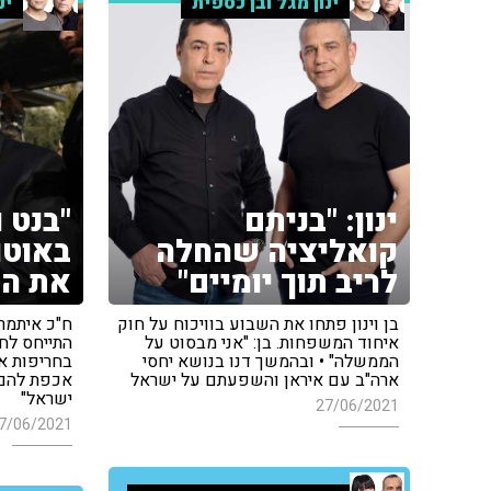
ינון מגל ובן כספית
ינ
ינון: "בניתם
"בנט 
קואליציה שהחלה
באוטו
לריב תוך יומיים"
את המ
בן וינון פתחו את השבוע בוויכוח על חוק
ח"כ איתמר 
איחוד המשפחות. בן: "אני מבסוט על
התייחס לח
הממשלה" • ובהמשך דנו בנושא יחסי
בחריפות את
ארה"ב עם איראן והשפעתם על ישראל
אכפת להם 
ישראל"
27/06/2021
7/06/2021