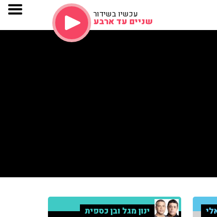
עכשיו בשידור
שניים עד ארבע
לי
ינון מגל ובן כספית