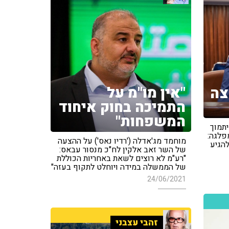
"אין מו"מ על
צה
התמיכה בחוק איחוד
המשפחות"
יתמוך
פלגה:
מוחמד מג'אדלה ('רדיו נאס') על ההצעה
להגיע
של השר זאב אלקין לח"כ מנסור עבאס:
"רע"מ לא רוצים לשאת באחריות הכוללת
של הממשלה במידה ויוחלט לתקוף בעזה"
24/06/2021
זהבי עצבני