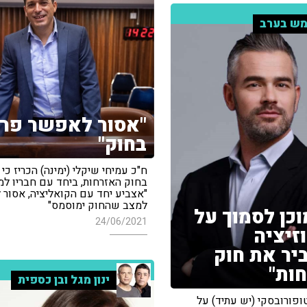
ש בערב
"אסור לאפשר פר
בחוק"
ח"כ עמיחי שיקלי (ימינה) הכריז כי 
בחוק האזרחות, ביחד עם חבריו למ
"אצביע יחד עם הקואליציה, אסור 
למצב שהחוק ימוסמס"
וכן לסמוך על
24/06/2021
זיציה
ר את חוק
ות"
ינון מגל ובן כספית
ופורובסקי (יש עתיד) על