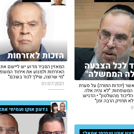
הזכות לאזרחות
ד לכל הצבעה
המאזין הסביר מדוע יש ליישם את 
ה הממשלה"
האזרחות ולמנוע את איחוד המשפח
"מי שרוצה, שילך לגור בשכם"
01/07/2021
אשר (יהדות התורה) על סערת
 המשפחות: "לא נהיה אלה
ליכוד מהשלטון" • הדגיש:
א תחזיק הרבה זמן"
0
גדעון אוקו ועמיחי אתא
עון אוקו ועמיחי אתאלי