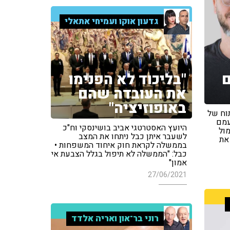
גדעון אוקו ועמיחי אתאלי
14 יום
"בליכוד לא הפנימו
את העובדה שהם
באופוזיציה"
וח של
עמם
היועץ האסטרטגי אביב בושינסקי וח"כ
ול
לשעבר איתן כבל ניתחו את המצב
את
בממשלה לקראת חוק איחוד המשפחות •
כבל: "הממשלה לא תיפול בגלל הצבעת אי
אמון"
27/06/2021
רוני בר־און ואריה אלדד