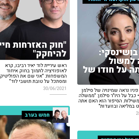
"חוק האזרחות חיי
בושינסקי:
להיחקק"
 למשול
ראש עיריית לוד יאיר רביבו, קרא
 על חודו של
לאופוזיציה לתמוך בחוק איחוד
המשפחות: "אני שם את הפוליטיק
ומסתכל על טובת תושבי לוד"
30/06/2021
פניו נראה שמינויה של סילמן
 כבל על היו"ר סילמן: "ממשלה
משילות. הסיפור הוא האם אתה
 במליאה ובוועדות"
2
חמש בערב