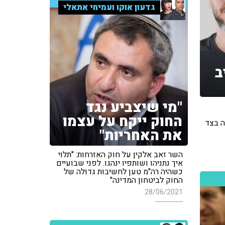
גדעון אוקו ועמיחי אתאלי
ב
"מי שיצביע נגד
החוק ייקח על עצמו
ה בצד
את האחריות"
השר זאב אלקין על חוק האזרחות: "תלוי
איך נתניהו ושותפיו ינהגו. לפני שבועיים
כשהיה רה"מ טען לחשיבות גדולה של
החוק לביטחון המדינה"
28/06/2021