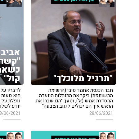
אביב 
"קשה
כשאתה
"תרגיל מלוכלך"
קול"
חבר הכנסת אחמד טיבי (הרשימה
לדבריו על 
המשותפת) ביקר את התנהלות הוועדה
הוא טעות •
המסדרת אמש (א'), וטען: "הם שברו את
נופלת על 
הראש איך הם יכולים לגנוב הצבעה"
יודע לשלוט
8/06/2021
28/06/2021