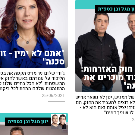
ון מגל ובן כספית
"אתם לא ימין - זו
סכנה"
 חוק האזרחות:
ג'ודי שלום ניר מוזס תקפה את בכיר
וד מוכרים את
הליכוד על עמדתם באשר לחוק אי
ה"
המשפחות: "לא הכל בחיים שלנו פו
ההתנהגות שלכם מתחת לכל ביקור
25/06/2021
של המגיש, ינון לא נשאר אדיש
לא רוצים להעביר את החוק, הם
יהו יציל אותם ואם הוא לא -
לו שופך דמים"
2
ינון מגל ובן כספית