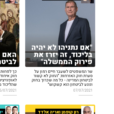
"אם נתניהו לא יהיה
בליכוד, זה יזרז את
האם מ
פירוק הממשלה"
לביטח
שר המשפטים לשעבר חיים רמון על
כך לפחות 
סערת חוק האזרחות: "החוק לא קשור
חוק איחוד
לביטחון המדינה - כל מה שכרוך בחוק
לאופוזיציה
ונוגע לביטחון הוא קשקוש"
שהליכוד מ
5/07/2021
07/07/2021
רון קופמן ואריה אלדד
ינ