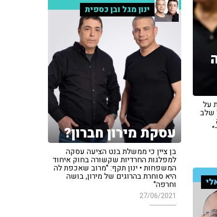
ינון מגל ובן כספית
ת על
 שלב
עסקת מירון חברון?
"
בן ציין כי ממשלת בנט הציעה עסקה
למפלגות החרדיות שקשורה בחוק איחוד
המשפחות • ינון תקף: "מרוב שאכפת לה
היא סוחרת בהרוגים של מירון, בושה
לי
וחרפה"
27/06/2021