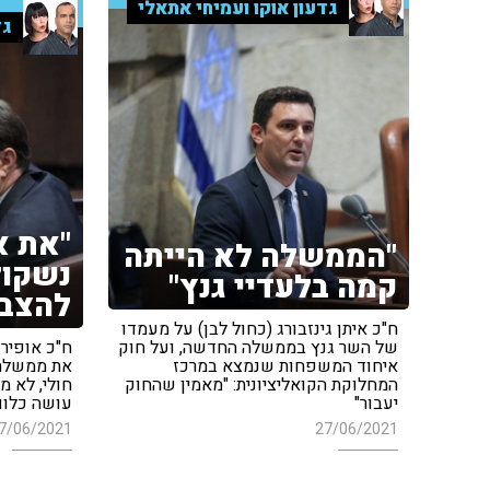
גדעון אוקו ועמיחי אתאלי
גד
"את א
"הממשלה לא הייתה
נשקול
קמה בלעדיי גנץ"
להצב
ח"כ איתן גינזבורג (כחול לבן) על מעמדו
של השר גנץ בממשלה החדשה, ועל חוק
ח"כ אופיר 
איחוד המשפחות שנמצא במרכז
את ממשלת 
המחלוקת הקואליציונית: "מאמין שהחוק
חולי, לא 
יעבור"
עושה כלום
7/06/2021
27/06/2021