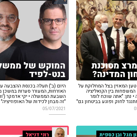
רצ מסוכנת
המוקש של ממשל
ון המדינה?
בנט-לפיד
טען המאזין בצל המחלוקת על
היום (ב') תעלה בכנסת ההצבעה ע
 המשפחות בין הקואליציה
האזרחות, המעורר סערות במשכן מ
 • נתן: "אתה שוכח לומר
השבעת הממשלה • יקי אדמקר ('ווא
תנגד לחוק ופוגע בביטחון גם"
"זה מבחן לכידות של האופוזיציה"
05/07/2021
0
ון מגל ובן כספית
רוני דניאל