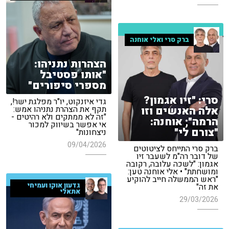
ברק סרי ואלי אוחנה
הצהרות נתניהו:
"אותו פסטיבל
מספרי סיפורים"
סרי: "זיו אגמון?
גדי איזנקוט, יו"ר מפלגת ישר!,
אלה האנשים וזו
תקף את הצהרת נתניהו אמש:
"זה לא ממתקים ולא רהיטים -
הרמה"; אוחנה:
אי אפשר בשיווק למכור
"צורם לי"
ניצחונות"
09/04/2026
ברק סרי התייחס לציטוטים
של דובר רה"מ לשעבר זיו
אגמון: "לשכה עלובה, רקובה
ומושחתת" • אלי אוחנה טען:
"ראש הממשלה חייב להוקיע
גדעון אוקו ועמיחי
את זה"
אתאלי
29/03/2026