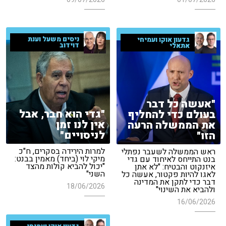
ניסים משעל וענת
גדעון אוקו ועמיחי
דוידוב
אתאלי
"אעשה כל דבר
"גדי הוא חבר, אבל
בעולם כדי להחליף
אין לנו זמן
את הממשלה הרעה
לניסויים"
הזו"
למרות הירידה בסקרים, ח"כ
ראש הממשלה לשעבר נפתלי
מיקי לוי (ביחד) מאמין בבנט:
בנט התייחס לאיחוד עם גדי
"יכול להביא קולות מהצד
איזנקוט והבטיח: "לא אתן
השני"
לאגו להיות פקטור, אעשה כל
דבר כדי לתקן את המדינה
18/06/2026
ולהביא את השינוי"
16/06/2026