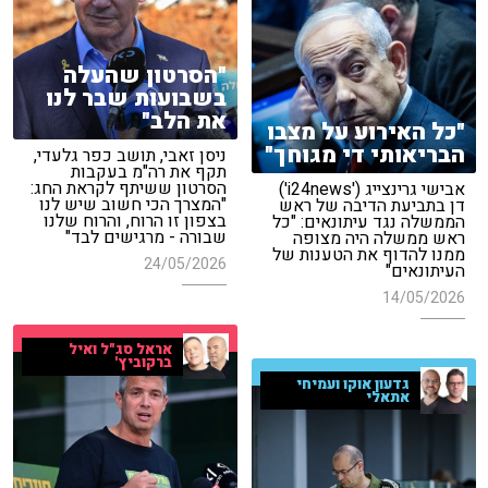
"הסרטון שהעלה
בשבועות שבר לנו
את הלב"
"כל האירוע על מצבו
הבריאותי די מגוחך"
ניסן זאבי, תושב כפר גלעדי,
תקף את רה"מ בעקבות
הסרטון ששיתף לקראת החג:
אבישי גרינצייג ('i24news')
"המצרך הכי חשוב שיש לנו
דן בתביעת הדיבה של ראש
בצפון זו הרוח, והרוח שלנו
הממשלה נגד עיתונאים: "כל
שבורה - מרגישים לבד"
ראש ממשלה היה מצופה
ממנו להדוף את הטענות של
24/05/2026
העיתונאים"
14/05/2026
אראל סג"ל ואיל
ברקוביץ'
גדעון אוקו ועמיחי
אתאלי