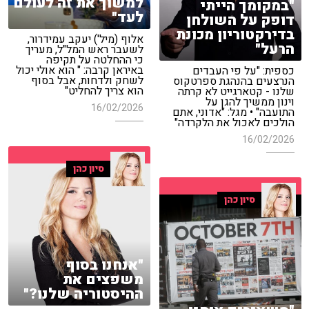
למשוך את זה לעולם
"במקומך הייתי
לעד"
דופק על השולחן
בדירקטוריון מכונת
אלוף (מיל') יעקב עמידרור,
הרעל"
לשעבר ראש המל"ל, מעריך
כי ההחלטה על תקיפה
באיראן קרבה: " הוא אולי יכול
כספית: "על פי העבדים
לשחק ולדחות, אבל בסוף
הנרצעים בהנהגת ספרטקוס
הוא צריך להחליט"
שלנו - קטארגייט לא קרתה
וינון ממשיך להגן על
16/02/2026
התועבה" • מגל: "אדוני, אתם
הולכים לאכול את הלקרדה"
16/02/2026
סיון כהן
סיון כהן
"אנחנו בסוף
משפצים את
ההיסטוריה שלנו?"