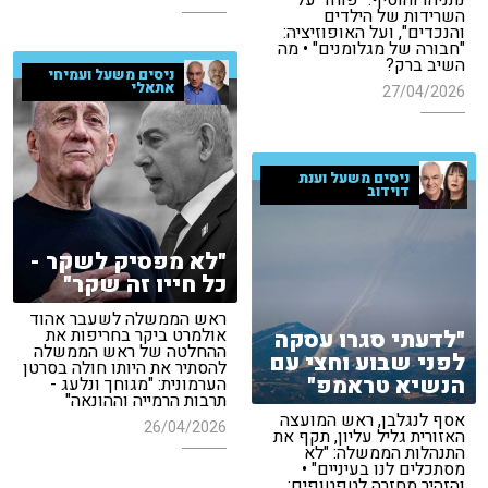
נתניהו והוסיף: "פוחד על
השרידות של הילדים
והנכדים", ועל האופוזיציה:
"חבורה של מגלומנים" • מה
השיב ברק?
ניסים משעל ועמיחי
אתאלי
27/04/2026
ניסים משעל וענת
דוידוב
"לא מפסיק לשקר -
כל חייו זה שקר"
ראש הממשלה לשעבר אהוד
אולמרט ביקר בחריפות את
"לדעתי סגרו עסקה
ההחלטה של ראש הממשלה
לפני שבוע וחצי עם
להסתיר את היותו חולה בסרטן
הנשיא טראמפ"
הערמונית: "מגוחך ונלעג -
תרבות הרמייה וההונאה"
אסף לנגלבן, ראש המועצה
26/04/2026
האזורית גליל עליון, תקף את
התנהלות הממשלה: "לא
מסתכלים לנו בעיניים" •
והזהיר מחזרה לטפטופים: