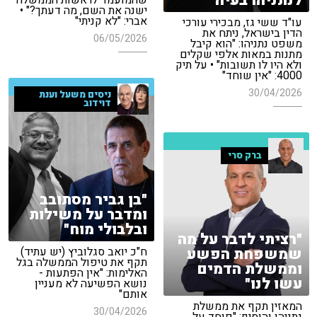
לנתניהו בעיה"
שהמועמד לראשות הממשלה
ישנה את השם, מה דעתך?" •
אברי: "לא קניתי"
עו"ד ששי גז, מבכירי עורכי
הדין בישראל, ניתח את
06/05/2026
משפט נתניהו: "הוא קיבל
מתנות במאות אלפי שקלים
ולא היו לו תשובות" • על תיק
4000: "אין שוחד"
30/04/2026
ניסים משעל וענת
דוידוב
ברק סרי
"בן גביר מסתובב
ומדבר על משילות
ובלבולי מוח"
"רציתי לדבר על מה
שמשפחת הפשע
ח"כ יואב סגלוביץ (יש עתיד)
תקף את טיפול הממשלה בגל
וממשלת הדמים
האלימות: "אין הפתעות -
עשו לנו"
נושא הפשיעה לא מעניין
אותם"
המאזין תקף את ממשלת
30/04/2026