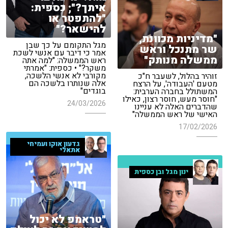
איתך?"; כספית:
"להתפטר או
להישאר?"
"מדיניות מכוונת,
מגל התקומם על כך שבן
שר מתנכל וראש
אמר כי דיבר עם אנשי לשכת
ממשלה מנותק"
ראש הממשלה: "למה אתה
משקר?" • כספית: "אמרתי
מקורבי לא אנשי הלשכה,
זוהיר בהלול, לשעבר ח"כ
אלה שנותרו בלשכה הם
מטעם 'העבודה', על הרצח
בוגדים"
המשתולל בחברה הערבית:
"חוסר מעש, חוסר רצון, כאילו
24/03/2026
שהדברים האלה לא עניינו
האישי של ראש הממשלה"
17/02/2026
גדעון אוקו ועמיחי
אתאלי
ינון מגל ובן כספית
"טראמפ לא יכול