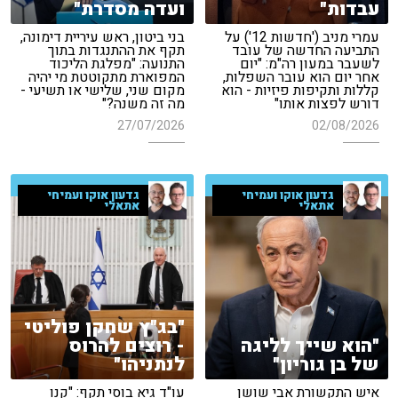
עבדות"
ועדה מסדרת"
עמרי מניב ('חדשות 12') על
בני ביטון, ראש עיריית דימונה,
התביעה החדשה של עובד
תקף את ההתנגדות בתוך
לשעבר במעון רה"מ: "יום
התנועה: "מפלגת הליכוד
אחר יום הוא עובר השפלות,
המפוארת מתקוטטת מי יהיה
קללות ותקיפות פיזיות - הוא
מקום שני, שלישי או תשיעי -
דורש לפצות אותו"
מה זה משנה?"
27/07/2026
02/08/2026
גדעון אוקו ועמיחי
גדעון אוקו ועמיחי
אתאלי
אתאלי
"בג"ץ שחקן פוליטי
"הוא שייך לליגה
- רוצים להרוס
של בן גוריון"
לנתניהו"
איש התקשורת אבי שושן
עו"ד גיא בוסי תקף: "קנו