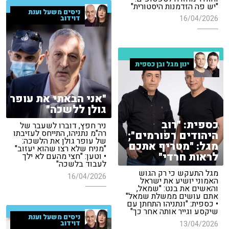
"יש פה הזדמנות היסטורית"
ניסים משעל וענת
דוידוב
16/04/2026
ינון מגל ובן כספית
"אני הבאתי את עופר
גולן ללשכה"
כספית: "רוב
ניר חפץ, דוברו לשעבר של
רה"מ נתניהו, התייחס לעזיבתו
היהודים רפורמים";
של עופר גולן את הלשכה:
מגל: "מטריף אתכם
"מניח שלא רצו שהוא יעזוב"
לראות חרדי"
• וטען: "חצי מהעם לא ילך
לעבוד בלשכה"
מגל התעקש כי רק הגוש
16/04/2026
האמוני יושיע את ישראל
והאשים את בנט: "שמאל,
אתם עושים ממשלת שמאל"
• כספית: "ונתניהו התחתן עם
שיקסע וגייר אותה אחר כך"
ניסים משעל וענת
דוידוב
13/04/2026