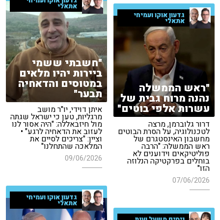
גדעון אוקו ועמיחי
אתאלי
גדעון אוקו ועמיחי
אתאלי
"חשבתי ששמי
ביירות יהיו מלאים
במטוסים והדאחיה
"ראש הממשלה
תבער"
נהנה מרוח גבית של
עשרות אלפי בוטים"
איתן דוידי, יו"ר מושב
מרגליות, טען כי ישראל שגתה
דרור גלוברמן, מרצה
מול חיזבאללה: "היה אסור לנו
לטכנולוגיה, על הסרת הבוטים
לעזוב את הדאחיה לרגע" •
מחשבון האינסטגרם של
וציין: "צריכים לסיים את
ראש הממשלה: "הרבה
המלאכה שהתחלנו"
פוליטיקאים וידוענים לא
09/06/2026
בוחלים בפרקטיקה הנלוזה
הזו"
07/06/2026
גדעון אוקו ועמיחי
אתאלי
ניסים משעל וענת