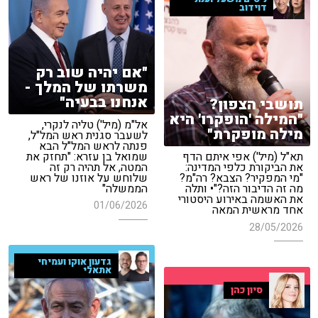
דוידוב
"אם יהיה שוב רק
משרתו של המלך -
אנחנו בבעיה"
תושבי הצפון?
"המילה 'הופקרו' היא
אל"מ (מיל') טליה לנקרי,
מילה מופקרת"
לשעבר סגנית ראש המל"ל,
פנתה לראש המל"ל הבא
שמואל בן עזרא: "תחזק את
תא"ל (מיל') אפי איתם הדף
המטה, אל תהיה רק זה
את הביקורת כלפי המדינה:
שלוחש על אוזנו של ראש
"מי המפקיר? הצבא? רה"מ?
הממשלה"
מה זה הדיבור הזה?"• ותלה
את האשמה באירוע היסטורי
01/06/2026
אחד מראשית המאה
28/05/2026
גדעון אוקו ועמיחי
אתאלי
סיון כהן