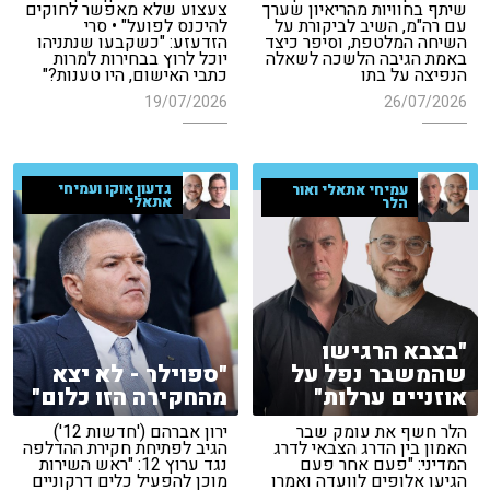
שיתף בחוויות מהריאיון שערך
צעצוע שלא מאפשר לחוקים
עם רה"מ, השיב לביקורת על
להיכנס לפועל" • סרי
השיחה המלטפת, וסיפר כיצד
הזדעזע: "כשקבעו שנתניהו
באמת הגיבה הלשכה לשאלה
יוכל לרוץ בבחירות למרות
הנפיצה על בתו
כתבי האישום, היו טענות?"
19/07/2026
26/07/2026
גדעון אוקו ועמיחי
עמיחי אתאלי ואור
אתאלי
הלר
"בצבא הרגישו
"ספוילר - לא יצא
שהמשבר נפל על
מהחקירה הזו כלום"
אוזניים ערלות"
ירון אברהם ('חדשות 12')
הלר חשף את עומק שבר
הגיב לפתיחת חקירת ההדלפה
האמון בין הדרג הצבאי לדרג
נגד ערוץ 12: "ראש השירות
המדיני: "פעם אחר פעם
מוכן להפעיל כלים דרקוניים
הגיעו אלופים לוועדה ואמרו