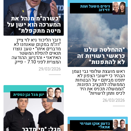
ניסים משעל וענת
דוידוב
"כשרה"מ מנהל את
המערכה הוא ישן על
מיטה מתקפלת"
דובר הליכוד גיא לוי ציין:
"רה"מ במקום שאנחנו לא
"ההחלטה שלנו
מדברים איתו" • טען: נוצרו
תנאים להפלת המשטר
כראשי רשויות זה
האיראני • והדגיש: ההודעה
לא להתפנות"
המצרית לפני 7.10 - פייק
29/03/2026
ראש מועצת שלומי גבי נעמן
הבהיר כי יישובי הצפון לא
יתפנו מביתם • על הבטחות
הממשלה לתקציב הפוגות:
"הממשלה תכניס את היד
לכיס ותתן לרשויות"
ינון מגל ובן כספית
26/03/2026
גדעון אוקו ועמיחי
אתאלי
מגל: "מי מדבר