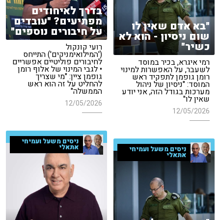
בדרך לאיחודים
מפתיעים? "עובדים
"בא אדם שאין לו
על חיבורים נוספים"
שום ניסיון - הוא לא
כשיר"
רועי קונקול
('המילואימניקים') התייחס
לחיבורים פוליטיים אפשריים
רמי איגרא, בכיר במוסד
• לגבי המינוי של אלוף רומן
לשעבר, על האפשרות למינוי
גופמן ציין: "מי שצריך
רומן גופמן לתפקיד ראש
להחליט על זה הוא ראש
המוסד: "ניסיון של ניהול
הממשלה"
מערכות בגודל הזה, אני יודע
שאין לו"
12/05/2026
12/05/2026
ניסים משעל ועמיחי
אתאלי
ניסים משעל ועמיחי
אתאלי