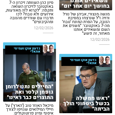
"משאירים אותנו
סיון כהן השוותה זיכרון ה-7
בחושך יום אחר יום"
באוקטובר לזיכרון השואה
ותקפה: "לקרוא לזה מאורעות,
מנשה מנצורי, אביהן של נורל
אירועים ולא טבח? לכו
ורויה ז"ל שנרצחו במסיבת
תדברו עם שורדים מהנובה
הנובה, על הסרת המונח 'טבח'
ומהקיבוצים"
מה-7 באוקטובר: "משנים את
12/02/2026
השם ומשאירים אותנו
מאחור, זה פשע"
12/02/2026
גדעון אוקו ועמיחי
אתאלי
גדעון אוקו ועמיחי
אתאלי
"החיילים נתנו לרומן
גופמן קלסר ואת
התוצרים כבר ראינו"
"ראש ממשלה
בכשל ביטחוני הולך
מיכאל האוזר טוב ('הארץ') על
הביתה"
חיילי המילואים שגויסו לצורך
איסוף ומיון פרוטוקולים: