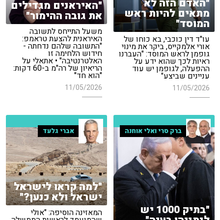
"האדם הזה לא
"האיראנים מגדילים
מתאים להיות ראש
את גובה ההימור"
המוסד"
משעל התייחס לתשובה
האיראנית להצעת טראמפ:
עו"ד דין כוכבי, בא כוחו של
"התשובה שלהם נדחתה -
אורי אלמקייס, ביקר את מינוי
חידוש הלחימה זו
גופמן לראש המוסד: "העברנו
האלטרנטיבה" • אתאלי על
ראיות לכך שהוא ידע על
הריאיון של רה"מ ב-60 דקות:
ההפעלה, לגופמן יש עוד
"הוא חד"
עניינים שביצע"
11/05/2026
11/05/2026
ברק סרי ואלי אוחנה
אברי גלעד
"למה קראו לישראל
ישראל ולא כנען?"
"בתיק 1000 יש
המאזינה הוסיפה: "אולי