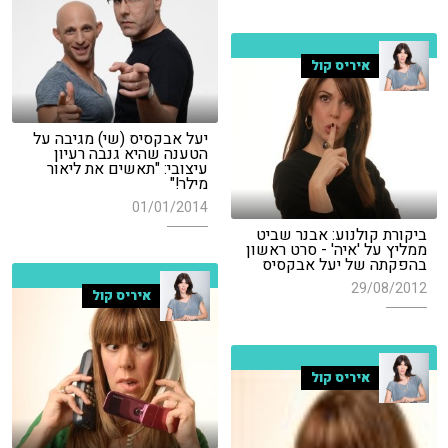
איריס קול
יעל אבקסיס (שי) מגיבה על
הטענה שהיא גנבה רעיון
עיצובי: "תאשים את ליאור
מילר!"
01/01/2014
ביקורת קולנוע: אבנר שביט
ממליץ על 'איה' - סרט ראשון
בהפקתה של יעל אבקסיס
29/08/2012
איריס קול
איריס קול