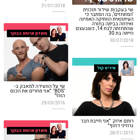
31/01/2018
שי בעקבות שידור תוכנית
'המתחזים', בה הסתבר כי
העיתונאית הוותיקה האמינה
ואירחה בביתה בחורה
שהתחזתה לבת 14, כשבעצם
הייתה בת 30
מועדון ארוחת הבוקר
30/07/2018
איריס קול
שי על הוועידה למאבק ב-
'BDS': "אני מחרים את הכנס
הזה!"
29/03/2016
רותם איזק: "אני חייבת חבר
גרוזיני דחוף"
מועדון ארוחת הבוקר
28/01/2015