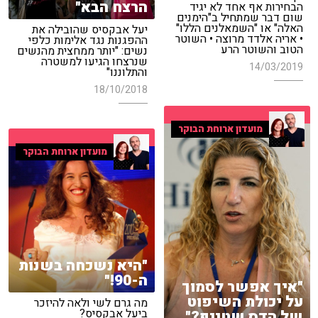
הרצח הבא"
הבחירות אף אחד לא יגיד
שום דבר שמתחיל ב"הימנים
האלה" או "השמאלנים הללו"
יעל אבקסיס שהובילה את
• אריה אלדד מרוצה • השוטר
ההפגנות נגד אלימות כלפי
הטוב והשוטר הרע
נשים: "יותר ממחצית מהנשים
שנרצחו הגיעו למשטרה
14/03/2019
והתלוננו"
18/10/2018
מועדון ארוחת הבוקר
מועדון ארוחת הבוקר
"היא נשכחה בשנות
ה-90!"
"איך אפשר לסמוך
על יכולת השיפוט
מה גרם לשי ולאה להיזכר
ביעל אבקסיס?
של הדס שטייף?"