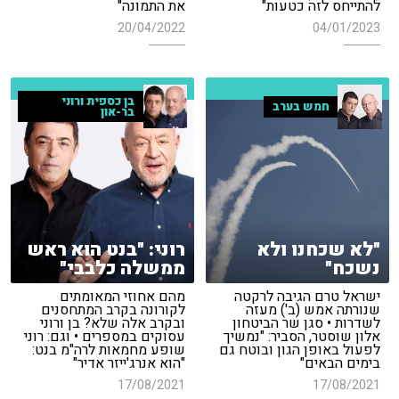
להתייחס לזה כטעות"
את התמונה"
20/04/2022
04/01/2023
בן כספית ורוני
חמש בערב
בר-און
"לא שכחנו ולא
רוני: "בנט הוא ראש
נשכח"
ממשלה כלבבי"
ישראל טרם הגיבה לרקטה
מהם אחוזי המאומתים
שנורתה אמש (ב') מעזה
לקורונה בקרב המתחסנים
לשדרות • סגן שר הביטחון
ובקרב אלה שלא? בן ורוני
אלון שוסטר, הסביר: "נמשיך
עסוקים במספרים • וגם: רוני
לפעול באופן הגון ובוטח גם
שופע מחמאות לרה"מ בנט:
בימים הבאים"
"הוא אנרג'ייזר אדיר"
17/08/2021
17/08/2021