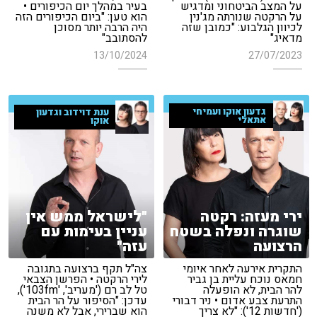
על המצב הביטחוני ומדגיש
בעיר במהלך יום הכיפורים •
על הרקטה שנורתה מג'נין
הוא טען: "ביום הכיפורים הזה
לכיוון הגלבוע: "כמובן שזה
היה הרבה יותר מסוכן
מדאיג"
להסתובב"
13/10/2024
27/07/2023
גדעון אוקו ועמיחי
ענת דוידוב וגדעון
אתאלי
אוקו
ירי מעזה: רקטה
"לישראל ממש אין
שוגרה ונפלה בשטח
עניין בעימות עם
הרצועה
עזה"
התקרית אירעה לאחר איומי
צה"ל תקף ברצועה בתגובה
חמאס נוכח עליית בן גביר
לירי הרקטה • הפרשן הצבאי
להר הבית, לא הופעלה
טל לב רם ('מעריב', '103fm'),
התרעת צבע אדום • ניר דבורי
עדכן: "הסיפור על הר הבית
('חדשות 12'): "לא צריך
הוא שברירי, אבל לא משנה