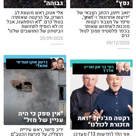
נפץ"
גבוהה"
יואב זיתון, הכתב הצבאי של
אלי אטון, ראש מועצת לב
'ידיעות אחרונות' ו-'ynet',
השרון, על הרקטה שאותרה
סיפר על מצבור רקטות
בטול כרם: "לא הופתענו, אבל
מוכנות לשימוש שאותר
זה לא הוסיף לתחושת
בכפר פלסטיני סמוך לטול
הביטחון של התושבים שלנו"
כרם
25/09/2025
09/12/2025
גדעון אוקו ועמיחי
אתאלי
רוני בר־און ואריה
אלדד
"אין ספק כי היה
רקטה מג'נין? "זאת
עניין של מזל"
תזכורת לכולנו"
יריב פישר, ראש עיריית
אור הלר ('חדשות 13') מעדכן
הרצליה, על פגיעת הכטב"ם